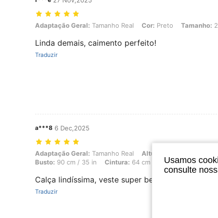
27 Nov,2025
Adaptação Geral: Tamanho Real, Cor: Preto, Tamanho: 29
Adaptação Geral:
Tamanho Real
Cor:
Preto
Tamanho:
2
Linda demais, caimento perfeito!
Traduzir
a***8
6 Dec,2025
Adaptação Geral: Tamanho Real, Altura: 159 cm / 63 in, Peso: 58 kg /
Adaptação Geral:
Tamanho Real
Altura:
159 cm / 63 in
Usamos cookie
Busto:
90 cm / 35 in
Cintura:
64 cm / 25 in
Formato do 
consulte nos
Calça lindíssima, veste super bem e é super estil
Traduzir