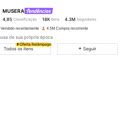
MUSERA
4,85
18K
4.3M
Classificação
Itens
Seguidores
a***4
pago
1 dia atrás
 Vendido recentemente
4.5M Compra recorrente
4,85
18K
4.3M
usa de sua própria época
Oferta Relâmpago
Todos os itens
Seguir
4,85
18K
4.3M
ta, Quadris: 90 cm / 35 in, Cor: Azul, Tamanho: 26
4,85
18K
4.3M
4,85
18K
4.3M
4,85
18K
4.3M
4,85
18K
4.3M