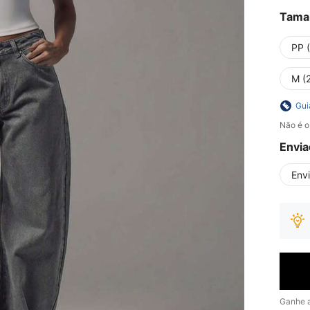
Tama
PP 
M (
Gui
Não é o
Envia
Env
Ganhe 