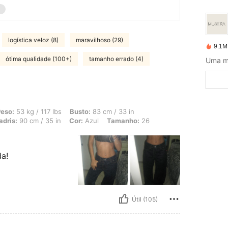
logística veloz (8)
maravilhoso (29)
9.1M
ótima qualidade (100+)
tamanho errado (4)
Uma m
 117 lbs, Busto: 83 cm / 33 in, Cintura: 68 cm / 27 in, Formato do corpo: Ampulhe
eso:
53 kg / 117 lbs
Busto:
83 cm / 33 in
adris:
90 cm / 35 in
Cor:
Azul
Tamanho:
26
a!
Útil (105)