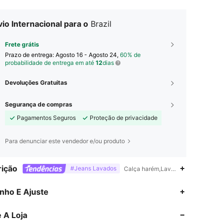
io Internacional para o
Brazil
Frete grátis
Prazo de entrega:
Agosto 16 - Agosto 24,
60% de
probabilidade de entrega em até
12
dias
Devoluções Gratuitas
Segurança de compras
Pagamentos Seguros
Proteção de privacidade
Para denunciar este vendedor e/ou produto
ição
#Jeans Lavados
Calça harém,Lavagem de máquina ou
4,85
18K
4.3M
nho E Ajuste
 A Loja
4,85
18K
4.3M