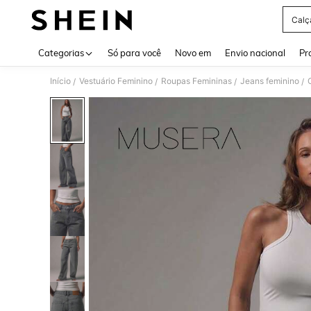
Calç
Use up 
Categorias
Só para você
Novo em
Envio nacional
Pr
Início
Vestuário Feminino
Roupas Femininas
Jeans feminino
/
/
/
/