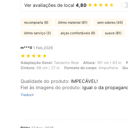
Ver avaliações de local
4,80
recompraria (6)
ótimo material (81)
sem odores (45)
ótimo serviço (3)
alças confortáveis (6)
suave (81)
m***0
1 Feb,2026
Adaptação Geral: Tamanho Real, Altura: 161 cm / 63 in, Peso: 53 kg /
Adaptação Geral:
Tamanho Real
Altura:
161 cm / 63 in
P
Cintura:
68 cm / 27 in
Formato do corpo:
Ampulheta
Qu
Qualidade do produto
:
IMPECÁVEL!
Fiel às imagens do produto
:
igual o da propagand
Traduzir
f***e