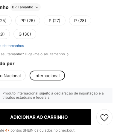
nho
BR Tamanho
(25)
PP (26)
P (27)
P (28)
29)
G (30)
a de tamanhos
 seu tamanho? Diga-me o seu tamanho
do por
io Nacional
Internacional
Produto Internacional sujeito à declaração de importação e a
tributos estaduais e federais.
ADICIONAR AO CARRINHO
até
47
pontos SHEIN calculados no checkout.