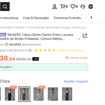
0
0
ar. Press Enter to select.
s masculinas
Casa & Decoração
Tamanhos Grandes
Joias e acessó
MUSERA Calça Denim Denim Preta Lavada com Detalhe de Botão Prateado, Cintura Média, Modelagem Baggy, Casual, para Outono, Inverno, Primavera e Verão, Noite, Volta às Aulas, Escritório, Trabalho, Encontro, Estilo Core Denim Chic
MUSERA Calça Denim Denim Preta Lavada
talhe de Botão Prateado, Cintura Média,
gem Baggy, Casual, para Outono, Inverno,
por
MUSERA
@muserastore
ra e Verão, Noite, Volta às Aulas, Escritório,
ho, Encontro, Estilo Core Denim Chic
z25071182180378773
(1000+ Comentários)
38
Últimos 3 dias
,94
R$248,90
-4%
ICE AND AVAILABILITY
ete grátis
Cinza
Ampliar imagem