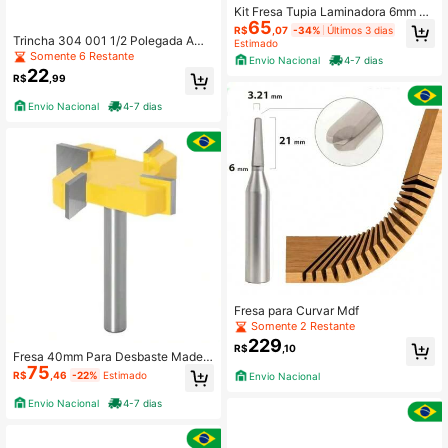
Kit Fresa Tupia Laminadora 6mm 4
65
Unidades Borda Arredondada
R$
,07
-34%
Últimos 3 dias
Trincha 304 001 1/2 Polegada Ama
Estimado
rela
Somente 6 Restante
Envio Nacional
4-7 dias
22
R$
,99
Envio Nacional
4-7 dias
Fresa para Curvar Mdf
Somente 2 Restante
229
R$
,10
Fresa 40mm Para Desbaste Madeir
75
a 4 Cortes 1/2 Haste 6mm
R$
,46
-22%
Estimado
Envio Nacional
Envio Nacional
4-7 dias