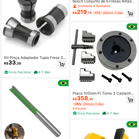
bosch Conjunto de 6 Fresas Retas d
e Marcenaria de 1/4"
Somente 4 Restante
219
R$
,79
-11%
Últimos 3 dias
Kit Pinça Adaptador Tupia Fresa 3p
33
cs 6mm 1/4 8mm Carpintaria
R$
,38
Envio Nacional
4-7 dias
Placa 100mm P/ Torno 3 Castanha
358
Universal 3 Castanhas
R$
,20
-25%
Últimos 3 dias
Estimado
Envio Nacional
4-7 dias