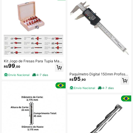
Kit Jogo de Fresas Para Tupia Mad
99
eira 12 Peças
R$
,00
Paquímetro Digital 150mm Profissio
Envio Nacional
4-7 dias
95
nal C/ ** Estojo Rígido**
R$
,90
Envio Nacional
4-7 dias