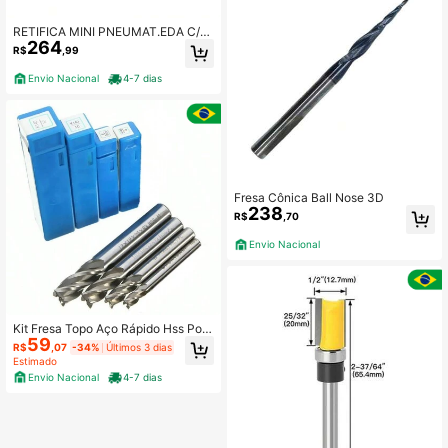
RETIFICA MINI PNEUMAT.EDA C/A
264
CE 8NJ
R$
,99
Envio Nacional
4-7 dias
Fresa Cônica Ball Nose 3D
238
R$
,70
Envio Nacional
Kit Fresa Topo Aço Rápido Hss Poli
59
das 6mm 8mm 10mm 12mm
R$
,07
-34%
Últimos 3 dias
Estimado
Envio Nacional
4-7 dias