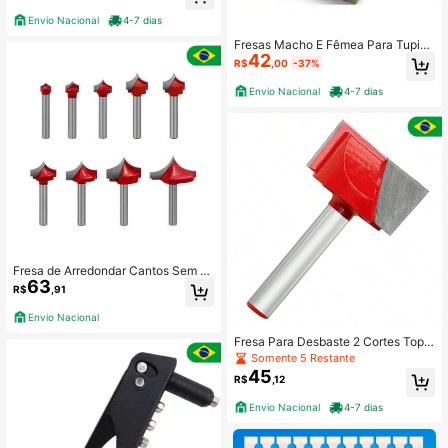
Envio Nacional
4-7 dias
Fresas Macho E Fêmea Para Tupia
42
- Haste 8mm
R$
,00
-37%
Envio Nacional
4-7 dias
Fresa de Arredondar Cantos Sem R
63
olamento
R$
,91
Envio Nacional
Fresa Para Desbaste 2 Cortes Topo
Reto 25mm Haste 6mm Pro
Somente 5 Restante
45
R$
,12
Envio Nacional
4-7 dias