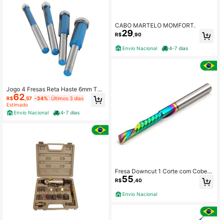
CABO MARTELO MOMFORT.
29
R$
,90
Envio Nacional
4-7 dias
Jogo 4 Fresas Reta Haste 6mm Tup
62
ia Acabamento Instrumento
R$
,57
-34%
Últimos 3 dias
Estimado
Envio Nacional
4-7 dias
Fresa Downcut 1 Corte com Cobert
55
ura DLC
R$
,40
Envio Nacional