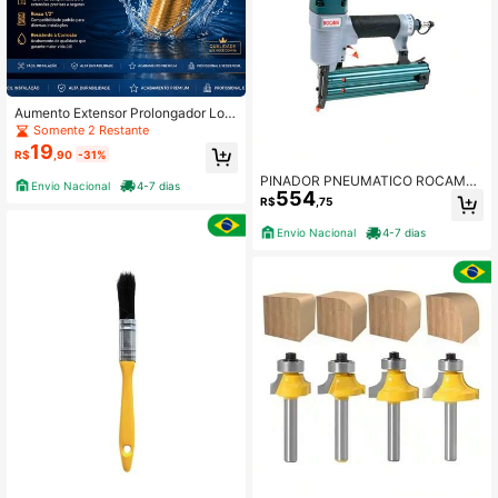
amenta de Aparar Madeira para Ho
mens.
Aumento Extensor Prolongador Lon
go 4,2cm Rosca 1/2 Metal Dourado
Somente 2 Restante
19
R$
,90
-31%
PINADOR PNEUMATICO ROCAMA
Envio Nacional
4-7 dias
554
PF50
R$
,75
Envio Nacional
4-7 dias