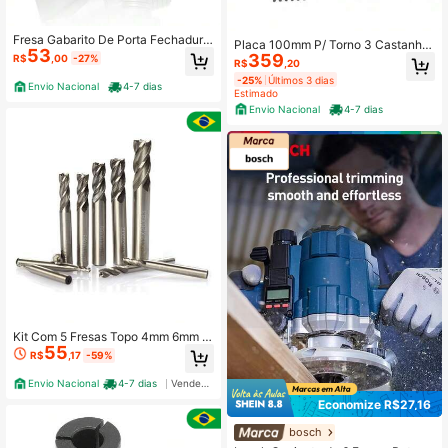
Fresa Gabarito De Porta Fechadura
Placa 100mm P/ Torno 3 Castanha
53
Interna E Externa 16mm
359
Universal 3 Castanhas
R$
,00
-27%
R$
,20
-25%
Últimos 3 dias
Envio Nacional
4-7 dias
Estimado
Envio Nacional
4-7 dias
Kit Com 5 Fresas Topo 4mm 6mm 8
55
mm 10mm 12mm Aço Rápido Hss
R$
,17
-59%
Envio Nacional
4-7 dias
Vendedor Indicado
Economize R$27,16
bosch