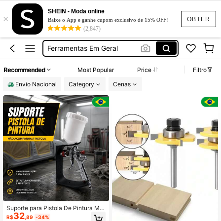
Máquina De Solda
SHEIN - Moda online
×
Ventilado
OBTER
Baixe o App e ganhe cupom exclusivo de 15% OFF!
(2,847)
Ferramentas Em Geral
Material De Construção
Maquinas De Costura
Recommended
Most Popular
Price
Filtro
Máquina De Solda
Envio Nacional
Category
Cenas
Ventilado
Suporte para Pistola De Pintura Me
32
sa e Parede
R$
,89
-34%