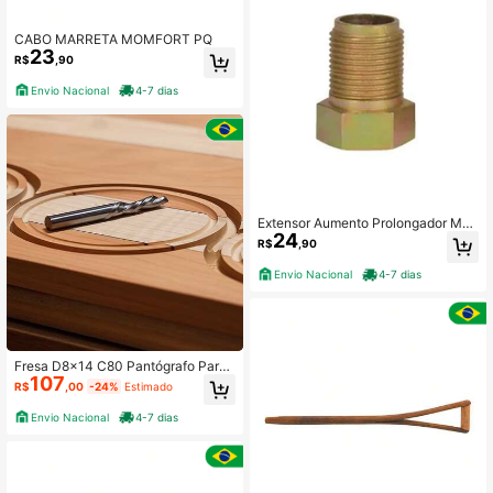
CABO MARRETA MOMFORT PQ
23
R$
,90
Envio Nacional
4-7 dias
Extensor Aumento Prolongador Méd
24
io Rosca 1/2'' Ponto D'água
R$
,90
Envio Nacional
4-7 dias
Fresa D8x14 C80 Pantógrafo Para
107
Alumínio E Pvc - Alto Padrão
R$
,00
-24%
Estimado
Envio Nacional
4-7 dias