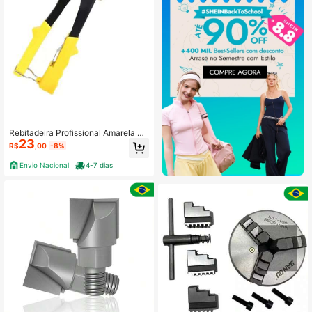
Rebitadeira Profissional Amarela Re
23
sistende de Aço Manual Alicate Re
R$
,00
-8%
bitador
Envio Nacional
4-7 dias