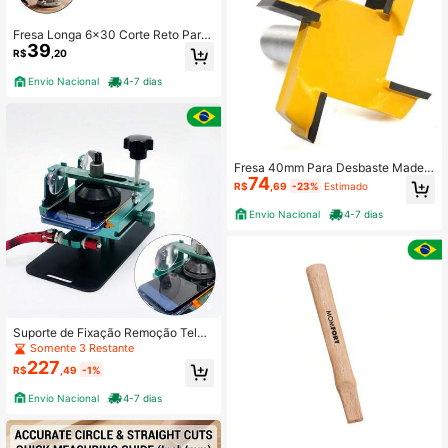
Fresa Longa 6x30 Corte Reto Para
39
Madeira e MDF Tupia Marcenaria
R$
,20
Envio Nacional
4-7 dias
Fresa 40mm Para Desbaste Madeir
74
a 4 Cortes 1/2 Haste 6mm
R$
,69
-23%
Estimado
Envio Nacional
4-7 dias
Suporte de Fixação Remoção Tela
Yaxun com Rotação 360º YX-A34 p
Somente 3 Restante
ara Reparo Manutenção Celular
227
R$
,49
-1%
Envio Nacional
4-7 dias