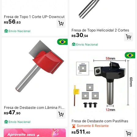
Fresa de Topo 1 Corte UP-Downcut
56
R$
,63
Fresa de Topo Helicoidal 2 Cortes
Envio Nacional
30
R$
,54
Envio Nacional
Fresa de Desbaste com Lâmina Fix
47
a
R$
,90
Fresa de Desbaste com Pastilhas
Envio Nacional
Somente 8 Restante
511
R$
,40