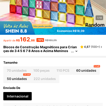
1/18
Economize R$18,09
162
-10%
R$
,86
R$180,95
Apartir de
Blocos de Construção Magnéticos para Crian
4,87
(
100+
)
ças de 3 4 5 6 7 8 Anos e Acima Meninos
Meninas Bebês Blocos de Construção Ma
gnéticos Educação Pré-Escolar Aprendizado
STEM Construção Presente de Natal Aniversá
Tamanho
rio Brinquedo Educacional Sentimental Ideal J
6 left
ogo Brincadeira Criativa
70 unidades
100 peças
110 PCS
60 unidades
10 left
50 unidades
222 unidades
Enviado De
Internacional