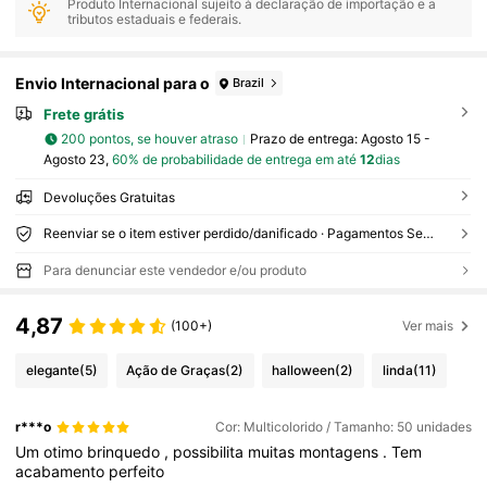
Produto Internacional sujeito à declaração de importação e a
tributos estaduais e federais.
Envio Internacional para o
Brazil
Frete grátis
200 pontos, se houver atraso
Prazo de entrega:
Agosto 15 -
Agosto 23,
60% de probabilidade de entrega em até
12
dias
Devoluções Gratuitas
Reenviar se o item estiver perdido/danificado · Pagamentos Seguros · Proteção de privacidade
Para denunciar este vendedor e/ou produto
4,87
(100+)
Ver mais
elegante
(5)
Ação de Graças
(2)
halloween
(2)
linda
(11)
r***o
Cor: Multicolorido / Tamanho: 50 unidades
Um
otimo
brinquedo
,
possibilita
muitas
montagens
.
Tem
acabamento
perfeito