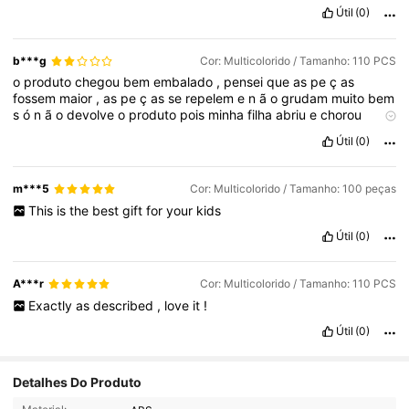
Útil
(0)
b***g
Cor: Multicolorido / Tamanho: 110 PCS
o
produto
chegou
bem
embalado
,
pensei
que
as
pe
ç
as
fossem
maior
,
as
pe
ç
as
se
repelem
e
n
ã
o
grudam
muito
bem
s
ó
n
ã
o
devolve
o
produto
pois
minha
filha
abriu
e
chorou
quando
falei
que
iria
devolver
.
ela
tem
outros
blocos
magn
é
Útil
(0)
tico
de
outras
marcas
que
é
totalmente
diferente
.
com
esses
n
ã
o
conseguimos
montar
muitas
coisas
pois
realmente
repele
e
n
ã
o
fica
em
pe
m***5
Cor: Multicolorido / Tamanho: 100 peças
This
is
the
best
gift
for
your
kids
Útil
(0)
A***r
Cor: Multicolorido / Tamanho: 110 PCS
Exactly
as
described
,
love
it
!
Útil
(0)
271 Seguidores
4,86
Detalhes Do Produto
271 Seguidores
4,86