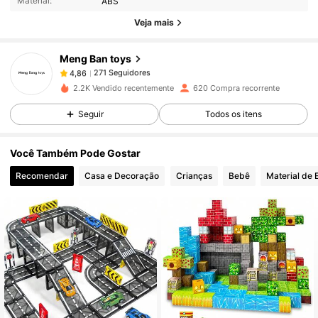
Material:
ABS
271 Seguidores
4,86
Veja mais
271 Seguidores
4,86
Meng Ban toys
271 Seguidores
4,86
c***a
seguido
1 dia atrás
271 Seguidores
4,86
2.2K Vendido recentemente
620 Compra recorrente
271 Seguidores
4,86
Seguir
Todos os itens
271 Seguidores
4,86
Você Também Pode Gostar
271 Seguidores
4,86
Recomendar
Casa e Decoração
Crianças
Bebê
Material de E
271 Seguidores
4,86
271 Seguidores
4,86