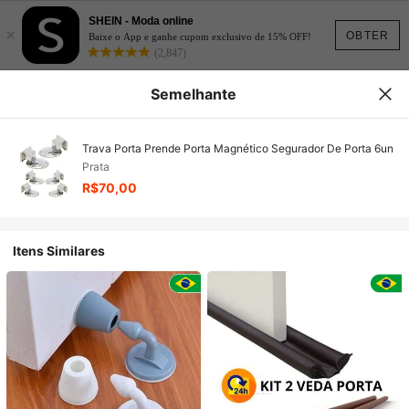
SHEIN - Moda online
×
OBTER
Baixe o App e ganhe cupom exclusivo de 15% OFF!
(2,847)
Semelhante
Trava Porta Prende Porta Magnético Segurador De Porta 6un
Prata
R$70,00
Itens Similares