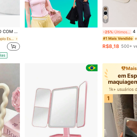
5
OOM 8 CM
4 Peças Espelho de Maquiagem Dobrável
-25%
Últimos 3 dias
#1 Mais Vendido
em Lado Duplo Espelhos de maquiagem pessoal
R$8,18
500+ v
ias
Mais
em Esp
maquiagem
de c
1k+ usuários 
1