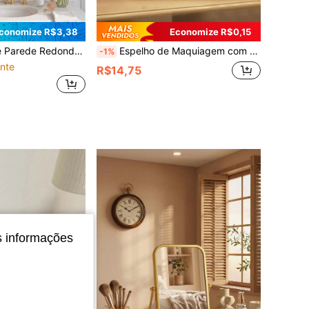
conomize R$3,38
Economize R$0,15
Parede, Moldura de Metal Resistente à Ferrugem, Instalação de Montagem na Parede/Gancho, Adequado para Quarto, Sala de Estar, Banheiro, Parede, Etc., Volta às Aulas, Halloween, Presentes de Natal
Espelho de Maquiagem com Iluminação LED, 3 Modos de Iluminação, Controle Touch, Suporte Portátil, Dobrável para Armazenamento, Espelho de Maquiagem de Viagem, Espelho de Maquiagem LED, Espelho de Maquiagem LED Portátil, Presente de Natal para Mulheres, Decoração para Casa e Banheiro, Decoração de Outono, Armazenamento de Cosméticos, Acessórios de Banheiro, Essencial de Volta às Aulas
-1%
nte
R$14,75
s informações