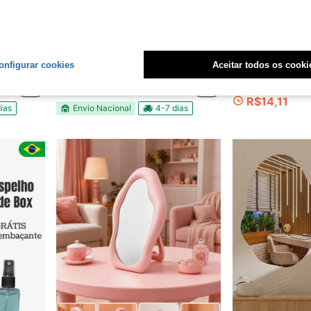
onfigurar cookies
Aceitar todos os cooki
Mesa E Com Alça Parede
Espelho de Mão Gatinho Bichinho Rosa Roxo
1 Peça Espelho de Maquiage
-63%
-12%
Últimas 3 hrs
Somente 2 Resta
R$12,99
50+ vendido
R$14,11
ias
Envio Nacional
4-7 dias