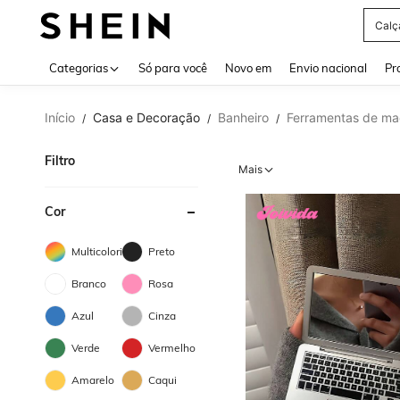
Calç
Use up 
Categorias
Só para você
Novo em
Envio nacional
Pr
Início
Casa e Decoração
Banheiro
Ferramentas de ma
/
/
/
Filtro
Mais
Cor
Multicolorido
Preto
Branco
Rosa
Azul
Cinza
Verde
Vermelho
Amarelo
Caqui