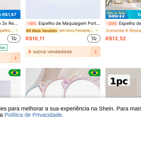
 R$1,87
E
ba Sombrancelha - TOP
Espelho de Maquiagem Portátil Dobrável, Espelho com Altura Ajustável e Suporte, Espelho Dobrável que Economiza Espaço, Adequado para Uso Diário, Quarto, Banheiro, Escritório, Decoração de Ambiente, Férias, Casamento, Dia dos Namorados, Viagem, Estilo de Dormitório de Volta às Aulas, Essencial de Férias
Espelho de Parede Redondo de Metal, Espelho de Banheiro/Espelho de Barbear, Arte de Parede, Decoração de Casa/Banheiro/Quarto/
-10%
-20%
Somente 6 Resta
em Preto Espelhos de maquiagem pessoal
em novo Ferramentas de maquiagem para banheiro
#6 Mais Vendido
R$16,11
R$13,52
ias
6
outros vendedores
s para melhorar a sua experiência na Shein. Para mai
sa
Política de Privacidade
.