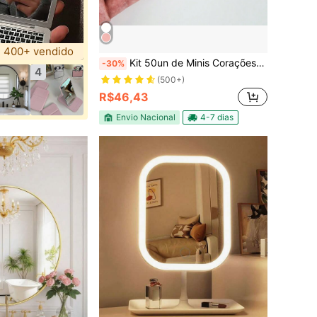
400+ vendido
Kit 50un de Minis Corações 4x3,6cm Decorativo Em Acrílico Espelhado Maquiagem Espelho Lembrancinha Aplique Decoração de Parede Mimo Prata Rosa
-30%
4
(500+)
R$46,43
Envio Nacional
4-7 dias