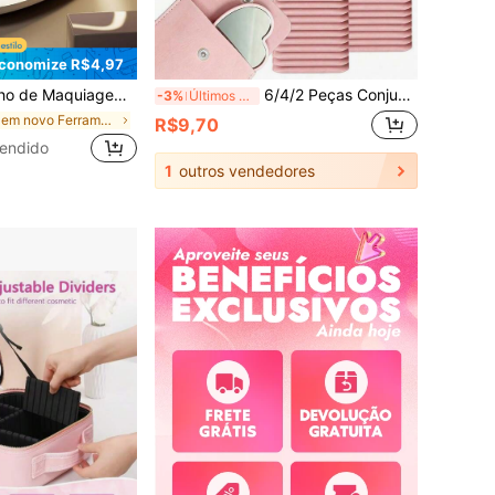
conomize R$4,97
 facilmente colocado em uma bolsa ou bolso. É um item essencial para viagens e também faz um excelente presente de aniversário, formatura, festa, Dia dos Namorados ou Natal para mulheres.
6/4/2 Peças Conjunto de Espelho de Maquiagem em Formato de Coração e Bolsa de Maquiagem, Espelho de Maquiagem de Vidro Rosa com Bolsa de Maquiagem Elegante, Conjunto de Espelho de Maquiagem Portátil, Adequado para Mulheres, Presente de Festa, Aniversário de Mulher, Presente de Feriado, Presente de Noiva, Volta às Aulas, Decoração de Casa, Suprimentos para Casa, Essenciais para Casa, Presente para Mulheres, Presente para Homens, Presente para Mãe, Presente para Pai, Presente para Avô, Presente para Avó
-3%
Últimos 3 dias
em novo Ferramentas de maquiagem para banheiro
R$9,70
endido
1
outros vendedores