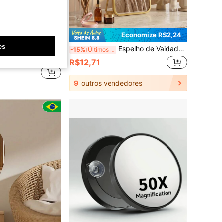
Economize R$2,24
es
m Portátil, Cor Sólida, Couro PU, Minimalista Portátil, Dobrável, Espelho de Bolso Fofo, Presente de Aniversário e Formatura, Decoração de Casa, Decoração de Quarto de Volta às Aulas, Suprimentos Escolares
Espelho de Vaidade de Mesa com Moldura de Metal Moderna, Espelho de Maquiagem com Suporte Ajustável Portátil, Espelho de Maquiagem Retangular Minimalista, Adequado para Quarto, Banheiro e Penteadeira, Espelho de Beleza Autoportante, Adequado para Maquiagem, Cuidados com a Pele e Higiene Diária, Espelho Decorativo de Mesa para Mulheres, Meninas e Uso em Dormitório
-15%
Últimos 3 dias
nte
R$12,71
9
outros vendedores