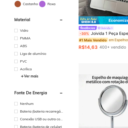
Castanho
Roxa
Material
Economize
#1 Mais Vendido
Joivida
Vidro
(1000+)
Joivida 1 Peça Espelho de Maquiagem Dobrável Compacto, Tamanho de Bolso (Semelhante ao Design de Laptop), Espelho de Maquiagem Dobrável Portátil com Detalhes de Teclado, Cor Rosa, Adequ
-30%
#1 Mais Vendido
#1 Mais Vendido
PMMA
(1000+)
(1000+)
#1 Mais Vendido
ABS
R$14,63
400+ vendido
(1000+)
Liga de alumínio
PVC
Acrílica
Ver mais
Fonte De Energia
Nenhum
Bateria (bateria recarregáv
el)
Conexão USB ou outra con
exão de energia CC
Bateria (bateria de celular)