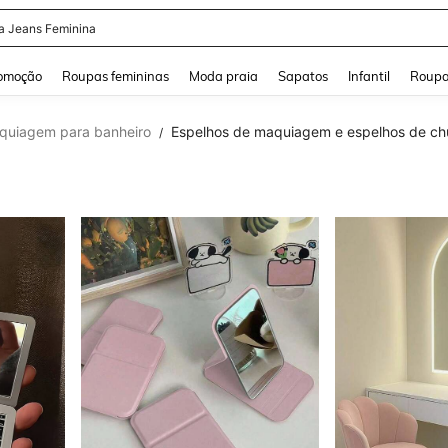
a Jeans Feminina
and down arrow keys to navigate search Buscas recentes and Pesquisar e Encontr
omoção
Roupas femininas
Moda praia
Sapatos
Infantil
Roupa
quiagem para banheiro
Espelhos de maquiagem e espelhos de ch
/