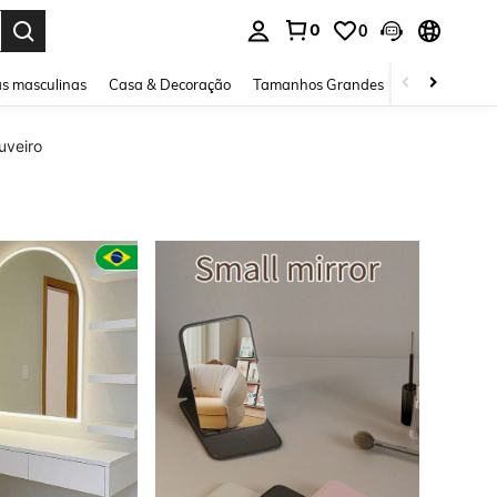
0
0
ar. Press Enter to select.
s masculinas
Casa & Decoração
Tamanhos Grandes
Joias e acessó
uveiro