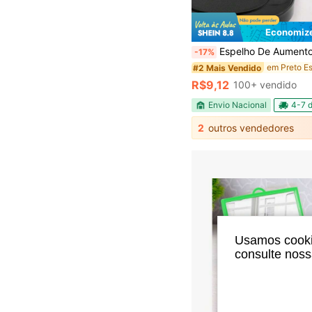
Economize
Espelho De Aumento 3x Redondo 8,5cm C/ Ventosas Maquiagem Bar
-17%
#2 Mais Vendido
R$9,12
100+ vendido
Envio Nacional
4-7 d
2
outros vendedores
Usamos cookie
consulte nos