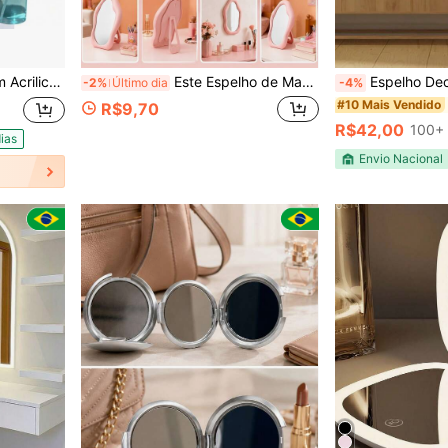
ray Antiembaçante
Este Espelho de Maquiagem Fofo apresenta um design de padrão de nuvem suave e pode ser colocado em uma mesa ou pendurado em uma parede. Como um espelho de maquiagem portátil, é perfeito para uso em dormitórios, penteadeiras e escritórios. Com um preço acessível, é uma escolha ideal para decoração de quarto, penteadeira, viagem e quarto. O produto inclui acessórios de maquiagem, espelho, espelho de penteadeira, mini espelho, espelho portátil, espelho pequeno e espelho de mesa. É um presente perfeito para feriados ou Natal para amigos e familiares.
Espelho Decorativo Grande Vidro La
-2%
Último dia
-4%
#10 Mais Vendido
R$9,70
R$42,00
100+ 
ias
Envio Nacional