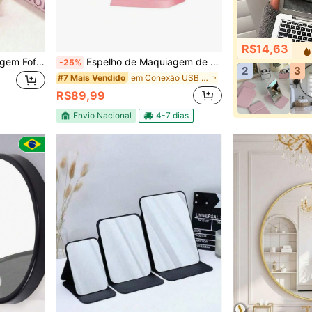
R$14,63
1 Peça Espelho de Maquiagem Fofo, Design Ondulado na Cor Creme - Espelho Portátil de Dopamina, Montado na Mesa/Parede, Adequado para Uso no Quarto ou Viagem, Dormitório de Estudante, Penteadeira, Viagem, Quarto, Presente Perfeito do Dia dos Namorados para Meninas, Mães e Amigas
Espelho de Maquiagem de mesa LED Penteadeira
-25%
2
3
em Conexão USB ou outra conexão de alimentação CC
#7 Mais Vendido
R$89,99
Envio Nacional
4-7 dias