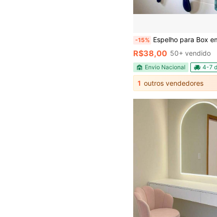
Espelho para Box em Acrilico com Ventosa + Sp
-15%
R$38,00
50+ vendido
Envio Nacional
4-7 d
1
outros vendedores