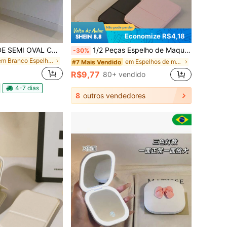
Economize R$4,18
ESPELHO GRANDE SEMI OVAL COM LED PROFISSIONAL PARA MAQUIAGEM BANHEIRO SALA QUARTO + SUPOTE
1/2 Peças Espelho de Maquiagem Portátil, Espelho de Bolso Dobrável de Couro PU de Cor Sólida para Viagem, Decoração de Casa e Suprimentos Escolares
-30%
em Branco Espelhos de maquiagem pessoal
em Espelhos de maquiagem e espelhos de chuveiro
#7 Mais Vendido
R$9,77
80+ vendido
4-7 dias
8
outros vendedores