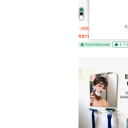
C
Espelho De Vidro Com Moldura Retangular 12x17cm Para 
-28%
R$11,49
Envio Nacional
4-7 d