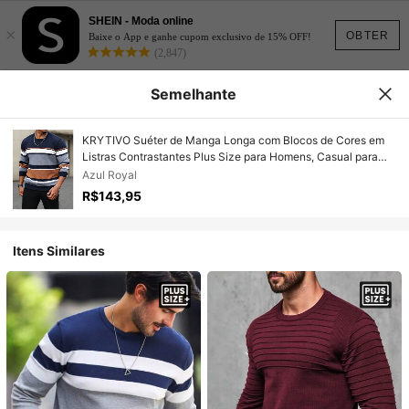
SHEIN - Moda online
×
OBTER
Baixe o App e ganhe cupom exclusivo de 15% OFF!
(2,847)
Semelhante
KRYTIVO Suéter de Manga Longa com Blocos de Cores em
Listras Contrastantes Plus Size para Homens, Casual para
Outono e Inverno, Uso Diário
Azul Royal
R$143,95
Itens Similares