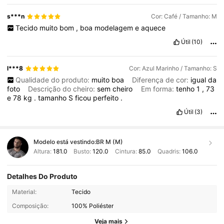
s***n
Cor: Café / Tamanho: M
Tecido
muito
bom
,
boa
modelagem
e
aquece
Útil
(10)
l***8
Cor: Azul Marinho / Tamanho: S
Qualidade do produto:
muito
boa
Diferença de cor:
igual
da
foto
Descrição do cheiro:
sem
cheiro
Em forma:
tenho
1
,
73
e
78
kg
.
tamanho
S
ficou
perfeito
.
Útil
(3)
Modelo está vestindo:
BR M (M)
Altura:
181.0
Busto:
120.0
Cintura:
85.0
Quadris:
106.0
Detalhes Do Produto
606K Seguidores
4,91
Material:
Tecido
Composição:
100% Poliéster
606K Seguidores
4,91
Veja mais