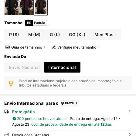
Tamanho
:
BR
Padrão
P
(S)
M
(M)
G
(L)
GG
(XL)
Men Plus
Guia de tamanhos
Verifique meu tamanho
Enviado De
Envio Nacional
Internacional
Produto Internacional sujeito à declaração de importação e a
tributos estaduais e federais.
Envio Internacional para o
Brazil
Frete grátis
200 pontos, se houver atraso
Prazo de entrega:
Agosto 15 -
Agosto 23,
60% de probabilidade de entrega em até
12
dias
Devoluções Gratuitas