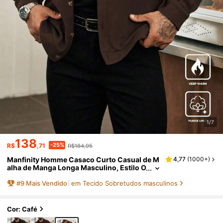
1/7
138
-25%
R$
,71
R$184,95
Manfinity Homme Casaco Curto Casual de M
4,77
(
1000+
)
alha de Manga Longa Masculino, Estilo O
ld Money para Outono e Inverno
#
9
Mais Vendido
em Tecido Sobretudos masculinos
Cor: Café