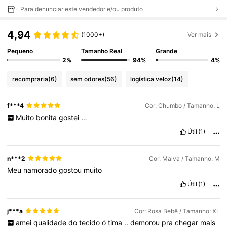
Para denunciar este vendedor e/ou produto
4,94
(1000+)
Ver mais
Pequeno
Tamanho Real
Grande
2%
94%
4%
recompraria
(6)
sem odores
(56)
logística veloz
(14)
f***4
Cor: Chumbo / Tamanho: L
Muito
bonita
gostei
…
Útil
(1)
n***2
Cor: Malva / Tamanho: M
Meu
namorado
gostou
muito
Útil
(1)
j***a
Cor: Rosa Bebê / Tamanho: XL
amei
qualidade
do
tecido
ó
tima
..
demorou
pra
chegar
mais