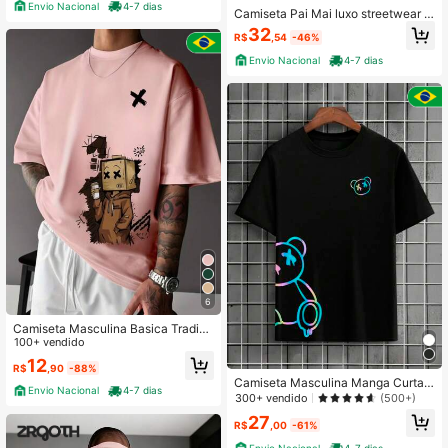
Envio Nacional
4-7 dias
Camiseta Pai Mai luxo streetwear T
-shirt Moda Unissex
32
R$
,54
-46%
Envio Nacional
4-7 dias
6
Camiseta Masculina Basica Tradici
onal Adulto Casual StreetWear Algo
100+ vendido
dão Premium Moda Good Person H
12
R$
,90
-88%
omen Caixa Menino Papelão Sacol
Camiseta Masculina Manga Curta
a Cartoon
Envio Nacional
4-7 dias
Urso Algodão Unissex Plus Size Ver
300+ vendido
(500+)
ão Final do Ano
27
R$
,00
-61%
Envio Nacional
4-7 dias