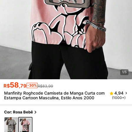
1/5
58
R$
,79
-30%
R$83,99
Manfinity Roghcode Camiseta de Manga Curta com
4,94
Estampa Cartoon Masculina, Estilo Anos 2000
(1000+)
Cor: Rosa Bebê