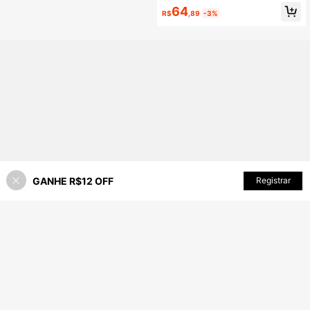
64
R$
,89
-3%
GANHE R$12 OFF
ADICIONAR AO CARRINHO
Registrar
30% OFF!