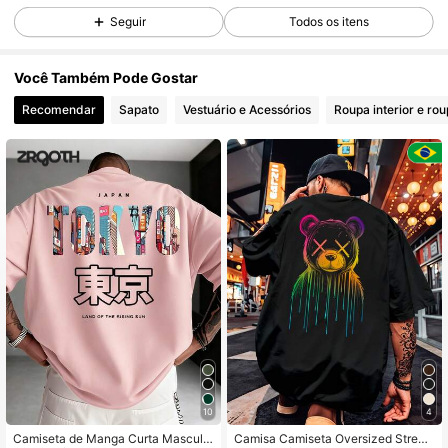
27K Seguidores
4,75
Seguir
Todos os itens
Você Também Pode Gostar
27K Seguidores
4,75
Recomendar
Sapato
Vestuário e Acessórios
Roupa interior e ro
27K Seguidores
4,75
27K Seguidores
4,75
27K Seguidores
4,75
27K Seguidores
4,75
10
4
27K Seguidores
4,75
Camiseta de Manga Curta Masculin
Camisa Camiseta Oversized Street