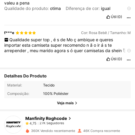
valeu
a
pena
Qualidade do produto:
otima
Diferença de cor:
igual
Descrição do cheiro:
bom
Útil
(0)
f***e
Cor: Rosa Bebê / Tamanho: M
Qualidade
super
top
,
é
s
de
Mo
ç
ambique
e
queres
importar
esta
camiseta
super
recomendo
n
ã
o
ir
á
s
te
arrepender
,
meu
marido
agora
s
ó
quer
camisetas
da
shein
🥰
Product Quality:
Good
Color difference:
know
Útil
(0)
Detalhes Do Produto
27K Seguidores
4,75
Material:
Tecido
Composição:
100% Poliéster
27K Seguidores
4,75
Veja mais
Manfinity Roghcode
27K Seguidores
4,75
b***8
pago
1 dia atrás
360K Vendido recentemente
46K Compra recorrente