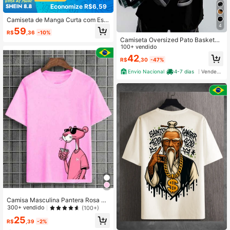
Economize R$6,59
Camiseta de Manga Curta com Esta
4
mpa de Rosa Gótica Escura para Ho
59
R$
,36
-10%
mens | Adequada para Uso no Verã
Camiseta Oversized Pato Baskete
o | Confortável e Respirável | Lidera
Street Rap Unissex DTF ref4519
100+ vendido
ndo a Moda
42
R$
,30
-47%
Envio Nacional
4-7 dias
Vendedor Indicado
Camisa Masculina Pantera Rosa Ba
síca Streetwear Lançamento
300+ vendido
(100+)
25
R$
,39
-2%