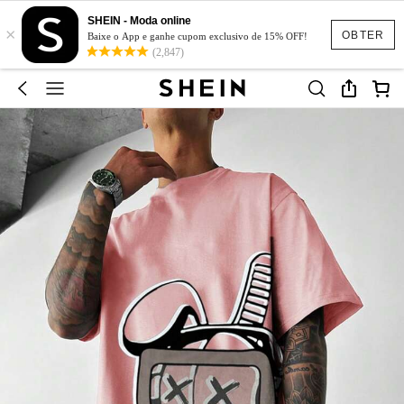
SHEIN - Moda online
×
OBTER
Baixe o App e ganhe cupom exclusivo de 15% OFF!
(2,847)