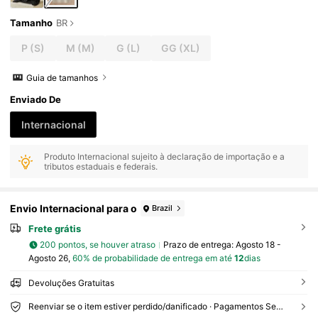
Tamanho
BR
P
(S)
M
(M)
G
(L)
GG
(XL)
Guia de tamanhos
Enviado De
Internacional
Produto Internacional sujeito à declaração de importação e a
tributos estaduais e federais.
Envio Internacional para o
Brazil
Frete grátis
200 pontos, se houver atraso
Prazo de entrega:
Agosto 18 -
Agosto 26,
60% de probabilidade de entrega em até
12
dias
Devoluções Gratuitas
Reenviar se o item estiver perdido/danificado · Pagamentos Seguros · Proteção de privacidade