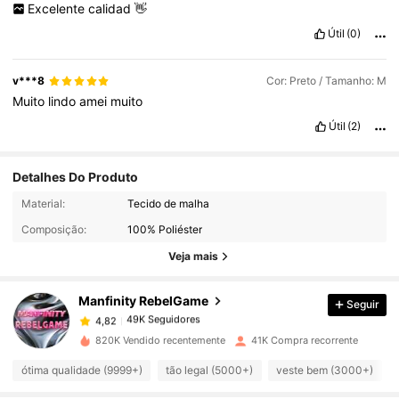
Excelente
calidad
👋
Útil
(0)
v***8
Cor: Preto / Tamanho: M
Muito
lindo
amei
muito
Útil
(2)
Detalhes Do Produto
49K Seguidores
4,82
Material:
Tecido de malha
Composição:
100% Poliéster
49K Seguidores
4,82
Veja mais
Manfinity RebelGame
Seguir
49K Seguidores
4,82
r***o
pago
1 dia atrás
820K Vendido recentemente
41K Compra recorrente
49K Seguidores
4,82
ótima qualidade (9999+)
tão legal (5000+)
veste bem (3000+)