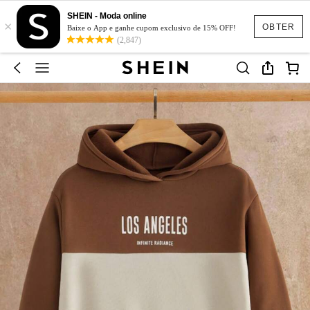
SHEIN - Moda online
×
OBTER
Baixe o App e ganhe cupom exclusivo de 15% OFF!
(2,847)