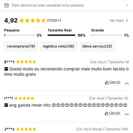
Para denunciar este vendedor e/ou produto
4,92
(1000+)
Ver mais
Pequeno
Tamanho Real
Grande
3%
96%
1%
recompraria
(19)
logística veloz
(56)
ótimo serviço
(22)
5***1
Cor: Azul / Tamanho: M
Gostei
muito
eu
recomendo
comprar
mais
muito
bom
tecido
ó
timo
muito
grato
Útil
(2)
r***i
Cor: Azul / Tamanho: XL
ang
ganda
nman
nito
😍😍😍😍😍😍😍😍😍😍😍😍😍😍😍😍😍
Útil
(0)
J***z
Cor: Azul Royal / Tamanho: XXL