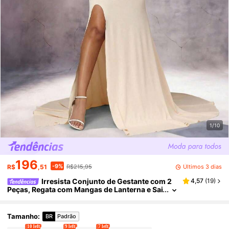
1/10
196
-9%
Últimos 3 dias
R$
,51
R$215,95
Irresista Conjunto de Gestante com 2
4,57
(
19
)
Peças, Regata com Mangas de Lanterna e Sai
a Longa com Fenda e Cauda para Sessão de
Fotos e Chá de Bebê
Tamanho
:
BR
Padrão
10 left
9 left
7 left