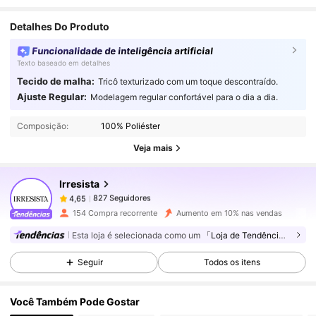
Detalhes Do Produto
Funcionalidade de inteligência artificial
Texto baseado em detalhes
Tecido de malha:
Tricô texturizado com um toque descontraído.
827 Seguidores
4,65
Ajuste Regular:
Modelagem regular confortável para o dia a dia.
Composição:
100% Poliéster
827 Seguidores
4,65
Veja mais
Irresista
827 Seguidores
4,65
l***l
pago
1 dia atrás
154 Compra recorrente
Aumento em 10% nas vendas
827 Seguidores
4,65
Esta loja é selecionada como um
「Loja de Tendências」
Seguir
Todos os itens
827 Seguidores
4,65
Você Também Pode Gostar