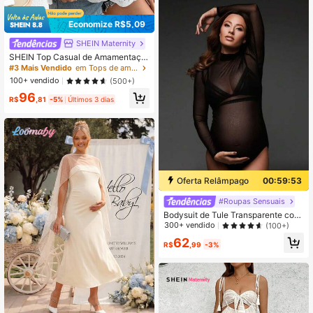
Economize R$5,09
SHEIN Maternity
SHEIN Top Casual de Amamentaçã
o para Gestantes, de Manga Curta
#3 Mais Vendido
em Tops de amamentação
e Gola Careca, em Cor Sólida
100+ vendido
(500+)
96
R$
,81
-5%
Últimos 3 dias
Oferta Relâmpago
00:59:52
#Roupas Sensuais
Bodysuit de Tule Transparente com
Gola Alta para Gestantes, Adequad
300+ vendido
(100+)
o para Fotografia, Manga Longa Pre
62
to Verão
R$
,99
-3%