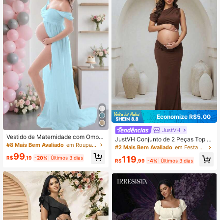
Economize R$5,00
JustVH
Vestido de Maternidade com Ombro
JustVH Conjunto de 2 Peças Top Cr
s à Mostra, Fenda Alta e Comprime
#8 Mais Bem Avaliado
em Roupas para ensaio fotográfico de maternidade
opped & Saia com Decote Assimétri
#2 Mais Bem Avaliado
em Festa de Maternidade e Roupas Especiais
nto até o Chão para Sessão de Foto
co Franzido em Cor Sólida para Ges
99
s de Outono
119
R$
,19
-20%
Últimos 3 dias
tante, Roupa para Ensaio Fotográfic
R$
,99
-4%
Últimos 3 dias
o, Chá de Bebê de Outono