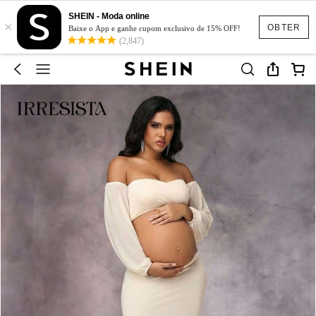
SHEIN - Moda online
×
OBTER
Baixe o App e ganhe cupom exclusivo de 15% OFF!
(2,847)