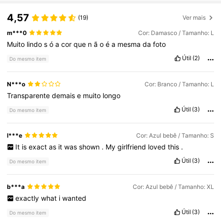
4,57
(19)
Ver mais
m***0
Cor: Damasco / Tamanho: L
Muito
lindo
s
ó
a
cor
que
n
ã
o
é
a
mesma
da
foto
Útil
(2)
Do mesmo item
N***o
Cor: Branco / Tamanho: L
Transparente
demais
e
muito
longo
Útil
(3)
Do mesmo item
l***e
Cor: Azul bebê / Tamanho: S
It
is
exact
as
it
was
shown
.
My
girlfriend
loved
this
.
Útil
(3)
Do mesmo item
b***a
Cor: Azul bebê / Tamanho: XL
exactly
what
i
wanted
Útil
(3)
Do mesmo item