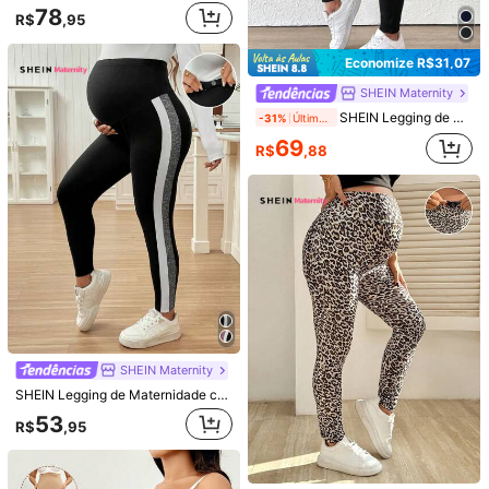
78
R$
,95
Economize R$31,07
SHEIN Maternity
SHEIN Legging de Cintura Alta Ajustável para Gestante Copa do Mundo
-31%
Últimos 2 dias
69
R$
,88
Economize R$19,25
Calça Flare Preta Elástica Alta Versátil e Casual para Gestantes, Calça de Gestante com Cintura Ajustável
-25%
Últimos 2 dias
57
R$
,74
100+ vendido
Calça Flare Maternidade Legging Gestante Cós Alto Calça Sustenta Barriga
-30%
SHEIN Maternity
34
R$
,99
100+ vendido
SHEIN Legging de Maternidade com Cintura Ajustável, Calça Justa de Cor Contrastante Copa do Mundo
Envio Nacional
4-7 dias
53
R$
,95