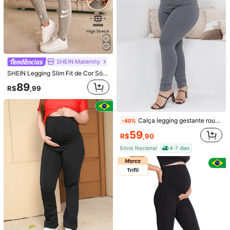
7
Economize R$10,39
5
GentleRue Maternity Leggings de Maternidade Confortáveis e Casuais, Recortes de Cores em Blocos, Modelo com Abertura
SHEIN Maternity
-13%
Últimos 2 dias
SHEIN Calça Skinny Longa com Cintura Super Alta e Ajustável para Gestantes Copa do Mundo
69
R$
,56
100+ vendido
96
R$
,99
100+ vendido
SHEIN Maternity
SHEIN Legging Slim Fit de Cor Sólida para Gestantes, Uso Casual Diário
89
R$
,99
Calça legging gestante roupa maternidade sustentação barriga cós alto calça para grávida mãe
-40%
59
R$
,90
Envio Nacional
4-7 dias
8
4
SHEIN Maternity
SHEIN Calça Flare Skinny Confortável para Gestantes, Legging de Gravidez com Cintura Alta Ajustável e Extra Longa Copa do Mundo
Calça Legging Gestante Gravida Cós Alto Confortável Maternidade Gestação Feminina
-25%
Últimos 2 dias
-36%