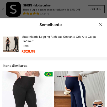
SHEIN - Moda online
×
OBTER
Baixe o App e ganhe cupom exclusivo de 15% OFF!
(2,847)
Semelhante
Maternidade Legging Atléticas Gestante Cós Alto Calça
Blackout
Preto
R$28,98
Itens Similares