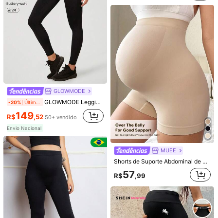
Kit 2 legging gestante preto + cinza mescla alto conforto sustentação roupa maternidade calça grávida
-30%
Calça Legging Gestante Cós Alto Anatômico Sem Costura
-35%
Últimos 2 dias
(100+)
97
44
R$
,90
R$
,56
Envio Nacional
4-7 dias
Envio Nacional
4-7 dias
Vendedor Indicado
GLOWMODE
GLOWMODE Leggings De Maternidade Com Cintura Envolvente Featherfit™ De 24'
-20%
Últimos 2 dias
149
R$
,52
50+ vendido
Envio Nacional
MUEE
Shorts de Suporte Abdominal de Cintura Alta para Gestantes com Painel Abdominal Expansível, Casual de Verão
57
R$
,99
Calça Legging Gestante Flare Flanelada Cos Alto Inverno Gravida Sustacao Confortavel
-40%