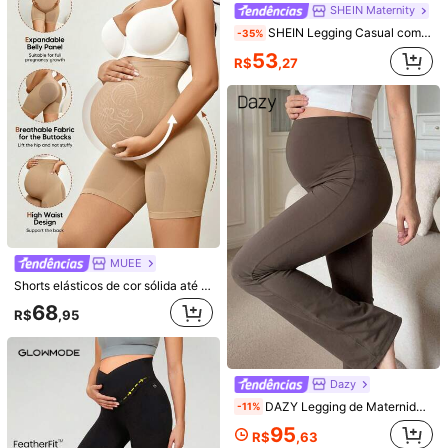
SHEIN Maternity
SHEIN Legging Casual com Estampa de Leopardo Ajustável na Cintura, Versátil para Gestantes
-35%
53
R$
,27
Legging de Gestante de Cor Sólida com Alta Elasticidade e Suporte Abdominal
#5 Mais Bem Avaliado
em Leggings de maternidade
68
R$
,47
50+ vendido
Calça Flare Coton Jeans Confortável Para Gestante
-20%
MUEE
79
Shorts elásticos de cor sólida até o joelho para gestantes, adequados para o verão para uso casual durante a gravidez
R$
,00
80+ vendido
68
Envio Nacional
4-7 dias
R$
,95
Dazy
DAZY Legging de Maternidade Longa com Perna Flare, Elástica, Ajustada, Cor Sólida com Patchwork, Fivela Ajustável, Elegante e Casual para Uso Diário, Todas as Estações
-11%
95
R$
,63