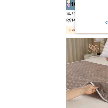
R$14,99
C
9
outros vendedores