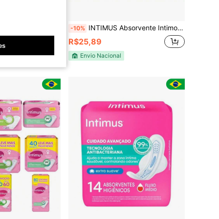
 Levantar os Seios - Fita Adesiva Push-Up, Almofadas de Silicone em Formato de Gota d'Água, Adesivos de Seios Push-Up Respiráveis e Amigáveis à Pele Sem Costura, Almofadas de Suporte para os Seios com Adesivo Forte, Adequado para Roupas de Banho, Uso Diário
INTIMUS Absorvente Intimo Protetor Diário Intimus Days Ultraflexivel | Pague 30Unidades Leve 40 Unidades
-10%
nte
R$25,89
es
Envio Nacional