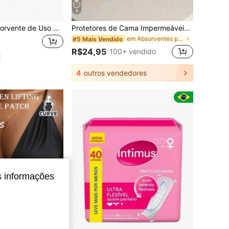
6
80 Unidades Absorvente de Uso Diário Feminino Absorvex – Proteção Diária, Toque Suave e Ajuste Confortável
Protetores de Cama Impermeáveis & Laváveis para Incontinência Adulta, Absorventes e Respiráveis, Adequados para Cuidados Menstruais
em Absorventes para maternidade/menstrual
#5 Mais Vendido
R$24,95
100+ vendido
4
outros vendedores
s informações