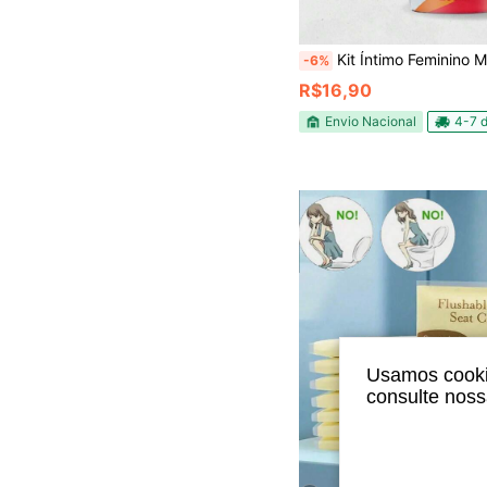
Kit Íntimo Feminino Maçã do Amor Com 2 Itens (Sabonete Íntimo + S
-6%
R$16,90
Envio Nacional
4-7 d
Usamos cookie
consulte nos