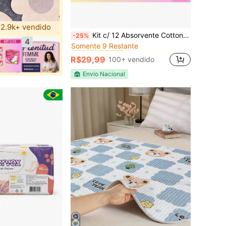
2.9k+ vendido
em Absorventes para maternidade/menstrual
#3 Mais Vendido
Kit c/ 12 Absorvente Cotton Line Cobertura Suave Com Abas
-25%
Somente 9 Restante
4
em Absorventes para maternidade/menstrual
em Absorventes para maternidade/menstrual
#3 Mais Vendido
#3 Mais Vendido
Somente 9 Restante
Somente 9 Restante
R$29,99
100+ vendido
em Absorventes para maternidade/menstrual
#3 Mais Vendido
Somente 9 Restante
Envio Nacional