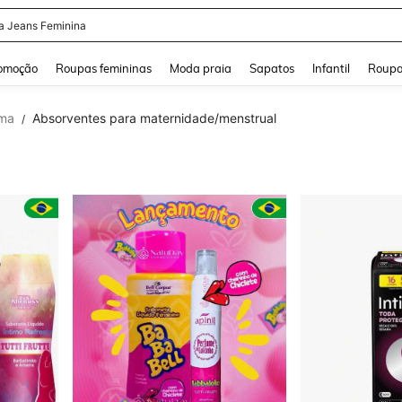
a Jeans Feminina
and down arrow keys to navigate search Buscas recentes and Pesquisar e Encontr
omoção
Roupas femininas
Moda praia
Sapatos
Infantil
Roupa
ima
Absorventes para maternidade/menstrual
/