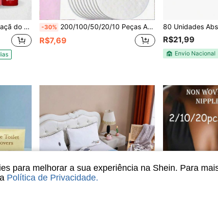
pary de Calcinha) Apinil
200/100/50/20/10 Peças Absorventes Descartáveis para Suor nas Axilas, Design Fino Invisível Ultra-Respirável, Confortável e Inodoro, Estilo Adesivo Conveniente, Adequado para Homens e Mulheres, Ideal para Verão, Viagens, Esportes e Cuidados Corporais ao Ar Livre
-30%
R$21,99
R$7,69
Envio Nacional
ias
s para melhorar a sua experiência na Shein. Para mai
sa
Política de Privacidade
.