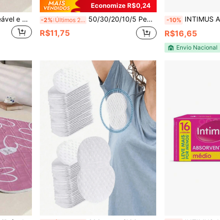
Economize R$0,24
Capa de Colchão Impermeável e Lavável, Trocador de Fraldas Reutilizável, Absorvente Menstrual Reutilizável, Absorvente para Incontinência Reutilizável, Almofada de Enfermagem Antiderrapante e Absorvente, Adequado para Incontinência, Menstruação, Todas as Estações, Protetor de Colchão, Adequado para Mulheres Durante a Menstruação, Incontinência, Enurese, Adultos e Idosos
50/30/20/10/5 Peças Almofadas Respiráveis e Invisíveis para Absorção de Suor de Verão, Adesivos Descartáveis para Axilas para Homens e Mulheres
INTIMUS Absorvente Protetor 
-2%
Últimos 2 dias
-10%
R$11,75
R$16,65
Envio Nacional