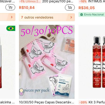
Absorvente Menstrual Reutilizável à Prova de Vazamentos, Protetor de Colchão Lavável e Impermeável, Adequado para Mulheres Usarem Durante a Menstruação, Incontinência, Enurese, Adultos e Idosos
200 peças/100 peças/60 peças/50 peças/30 peças/10 peças/20 peças Absorventes de Suor para Axilas, Absorventes Anti-Transpiração, Absorventes Invisíveis Ultra-Finos
INTIMUS Absorvente Interno Médio 
-1%
Últimos 2 dias
-10%
R$10,84
R$36,05
Envio Nacional
7
outros vendedores
40ml Apinil
10/30/50 Peças Capas Descartáveis e Descartáveis para Assento Sanitário, Adesivos Sanitários Portáteis, Acessórios Essenciais de Viagem, Capas de Assento Sanitário de Papel Solúvel em Água, Capas de Assento Sanitário para Viagens de Negócios, Adequado para Avião, Viagem, Banheiros Públicos e Camping, Essenciais de Verão/Camping/Almofadas/Obstetrícia/Higiene
Kit 3 Perfumes
-20%