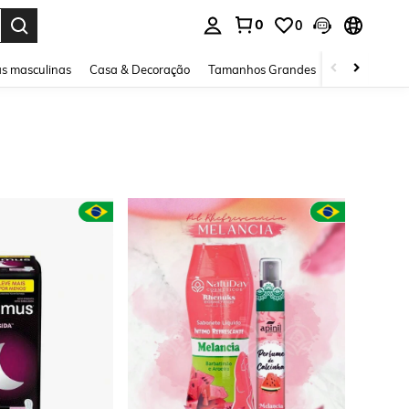
0
0
ar. Press Enter to select.
s masculinas
Casa & Decoração
Tamanhos Grandes
Joias e acessó