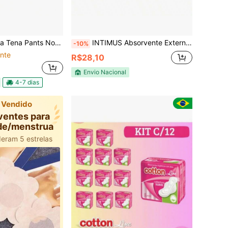
 Pants Noturna G/XG 16un
INTIMUS Absorvente Externo Noturno Discreto Toda Renovada | 14 Unidades
-10%
nte
R$28,10
Envio Nacional
4-7 dias
 Vendido
ventes para
de/menstrual
deram 5 estrelas