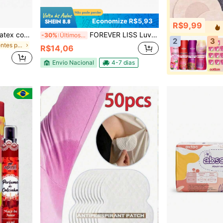
Economize R$5,93
R$9,99
Absorvente Pós Parto Geriatex com 15 Unidades
FOREVER LISS Luva de Vinil Descartável Sem Pó Descarpack 100un
-30%
Últimos 2 dias
2
3
em Absorventes para maternidade/menstrual
R$14,06
Envio Nacional
4-7 dias