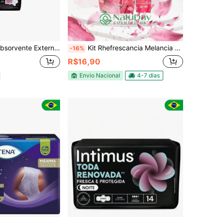
rno Toda Protegida Cobertura Suave | 16 Unidades
Kit Rhefrescancia Melancia (Sabonete Íntimo + Spary de Calcinha)
-16%
R$16,90
Envio Nacional
4-7 dias