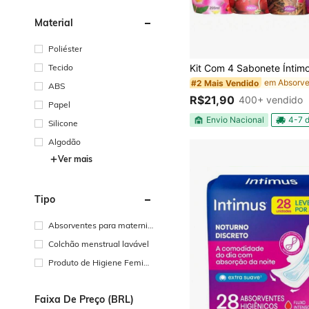
Material
Poliéster
#2 Mais Vendido
(100+)
Tecido
#2 Mais Vendido
#2 Mais Vendido
(100+)
(100+)
ABS
#2 Mais Vendido
R$21,90
400+ vendido
Papel
(100+)
Envio Nacional
4-7 d
Silicone
Algodão
Ver mais
Tipo
Absorventes para maternid
ade
Colchão menstrual lavável
Produto de Higiene Femini
na
Faixa De Preço (BRL)