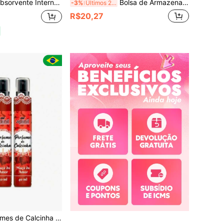
Fácil Aplicação Leve Mais Pague Menos | 16 Unidades
Bolsa de Armazenamento de Veludo Cotelê com Padrão de Letras para "Suprimentos Menstruais" / Bolsa de Armazenamento de Absorventes Higiênicos / Bolsa de Maquiagem de Viagem / Bolsa de Armazenamento de Artigos de Higiene Pessoal / Caixa de Armazenamento de Batom de Grande Capacidade / Bolsa de Maquiagem Portátil / Bolsa de Armazenamento de Itens Pequenos para Mulheres / Bolsa de Armazenamento para Uso Diário / Bolsa de Maquiagem Multifuncional Pequena / Bolsa de Armazenamento de Absorventes Higiênicos, Bolsa Especial para Menstruação | Essenciais Menstruais
-3%
Últimos 2 dias
R$20,27
 de Calcinha 40ml Apinil