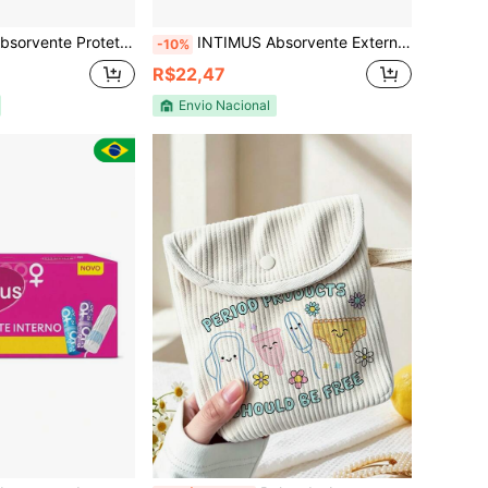
diário Escolha O Modelo E Tamanho | 80 40 15
INTIMUS Absorvente Externo Com Abas Ultrafino | 14 Unidades
-10%
R$22,47
Envio Nacional