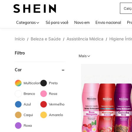
Calç
Use up 
Categorias
Só para você
Novo em
Envio nacional
Pr
Início
Beleza e Saúde
Assistência Médica
Higiene Ínt
/
/
/
Filtro
Mais
Cor
Multicolorido
Preto
Branco
Rosa
Azul
Vermelho
Caqui
Amarelo
Roxa