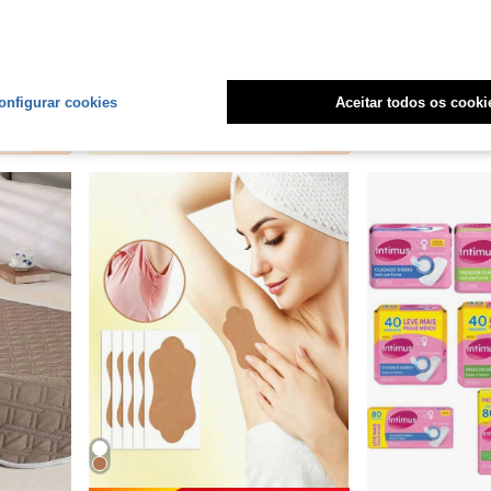
10/30/50 Peças Capas Descartáveis para Assento Sanitário, Capas de Papel Descartáveis para Assento Sanitário, Adesivos Portáteis para Assento Sanitário, Acessórios Essenciais de Viagem, Capas de Papel Solúveis em Água para Assento Sanitário, Capas para Assento Sanitário de Viagens de Negócios, Adequado para Avião, Viagem, Banheiros Públicos e Camping, Verão/Viagem/Essenciais de Viagem/Essenciais de Camping/Almofadas/Obstetrícia/Higiene
Protetor de Colchão Impermeável e Lavável, Absorvente Menstrual Reutilizável à Prova d'Água, Protetor de Colchão Impermeável e Lavável, Absorvente Menstrual à Prova de Vazamento para Colchão, Protetor de Colchão, Absorvente para Incontinência de 4 Camadas, Protetor de Colchão Grande Reutilizável, Cuidados Menstruais Femininos, Absorvente para Colchão à Prova de Vazamento para Idosos e Animais de Estimação
2/10/20 Peças Fita Invisível para
-4%
Últimas 4 hrs
Somente 6 Resta
R$23,99
onfigurar cookies
Aceitar todos os cooki
R$12,44
5
outros vendedores