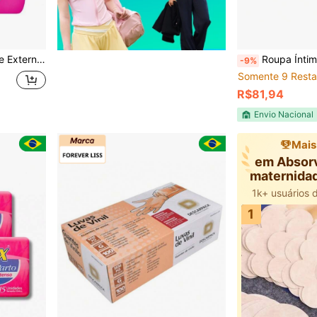
Intenso | 28 Unidades
Roupa Íntima Tena
-9%
Somente 9 Resta
R$81,94
Envio Nacional
Mais
em Absor
maternida
1k+ usuários 
1