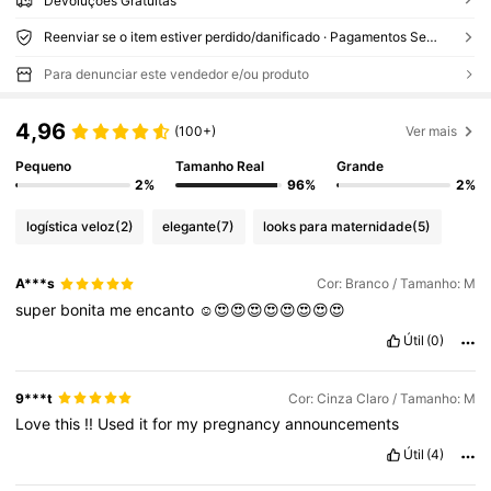
Devoluções Gratuitas
Reenviar se o item estiver perdido/danificado · Pagamentos Seguros · Proteção de privacidade
Para denunciar este vendedor e/ou produto
4,96
(100+)
Ver mais
Pequeno
Tamanho Real
Grande
2%
96%
2%
logística veloz
(2)
elegante
(7)
looks para maternidade
(5)
A***s
Cor: Branco / Tamanho: M
super
bonita
me
encanto
☺️😍😍😍😍😍😍😍😍
Útil
(0)
9***t
Cor: Cinza Claro / Tamanho: M
Love
this
!!
Used
it
for
my
pregnancy
announcements
Útil
(4)