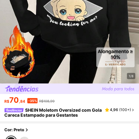
1/8
70
-35%
R$
,84
R$108,99
SHEIN Moletom Oversized com Gola
4,96
(
100+
)
Careca Estampado para Gestantes
Cor: Preto