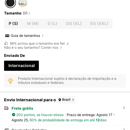
Tamanho
BR
P
(S)
M
(M)
G
(L)
GG
(XL)
EG
(XXL)
Guia de tamanhos
96%
achou que o tamanho era fiel
Não é o seu tamanho? Conte-nos
Enviado De
Internacional
Produto Internacional sujeito à declaração de importação e a
tributos estaduais e federais.
Envio Internacional para o
Brazil
Frete grátis
200 pontos, se houver atraso
Prazo de entrega:
Agosto 17 -
Agosto 25,
60% de probabilidade de entrega em até
12
dias