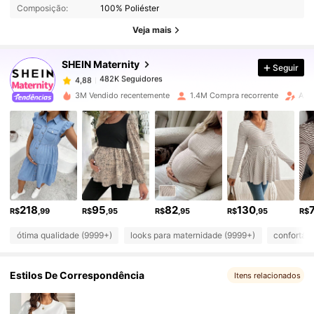
Composição:
100% Poliéster
482K Seguidores
4,88
Veja mais
SHEIN Maternity
Seguir
482K Seguidores
4,88
a***7
pago
1 dia atrás
3M Vendido recentemente
1.4M Compra recorrente
Aum
482K Seguidores
4,88
482K Seguidores
4,88
482K Seguidores
4,88
218
95
82
130
R$
,99
R$
,95
R$
,95
R$
,95
R$
ótima qualidade (9999+)
looks para maternidade (9999+)
confortáv
482K Seguidores
4,88
Estilos De Correspondência
Itens relacionados
482K Seguidores
4,88