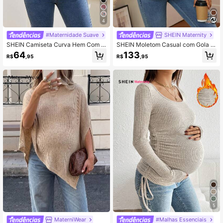
4
#Maternidade Suave
SHEIN Maternity
SHEIN Camiseta Curva Hem Com E
SHEIN Moletom Casual com Gola R
stampa Cartoon De Maternidade
edonda, Manga Longa com Ombro
64
133
R$
,95
R$
,95
Caído, Fenda Lateral e Estampa de
Letra para Gestantes
5
MaterniWear
#Malhas Essenciais