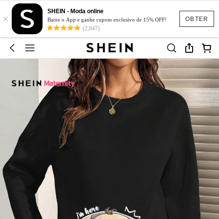
SHEIN - Moda online
×
OBTER
Baixe o App e ganhe cupom exclusivo de 15% OFF!
(2,847)