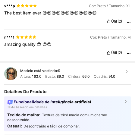
v***p
Cor: Preto / Tamanho: XL
The
best
item
ever
😍😍😍😍😍😍😍😍😍😍😍😍
Útil
(2)
n***1
Cor: Preto / Tamanho: M
amazing
quality
😍
😍😍
Útil
(2)
Modelo está vestindo:
S
Altura:
163.0
Busto:
89.0
Cintura:
66.0
Quadris:
91.0
Detalhes Do Produto
Funcionalidade de inteligência artificial
Texto baseado em detalhes
Tecido de malha:
Textura de tricô macia com um charme
descontraído.
Casual:
Descontraído e fácil de combinar.
482K Seguidores
4,88