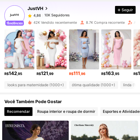
JustVH
Seguir
10K Seguidores
4,86
m***0
pago
1 dia atrás
42K Vendido recentemente
8.7K Compra recorrente
Aum
10K Seguidores
4,86
10K Seguidores
4,86
10K Seguidores
4,86
142
121
111
163
R$
,95
R$
,99
R$
,96
R$
,95
R$
looks para maternidade (1000+)
ótima qualidade (1000+)
linda (10
10K Seguidores
4,86
Você Também Pode Gostar
10K Seguidores
4,86
Recomendar
Roupa interior e roupa de dormir
Esportes e Atividade
10K Seguidores
4,86