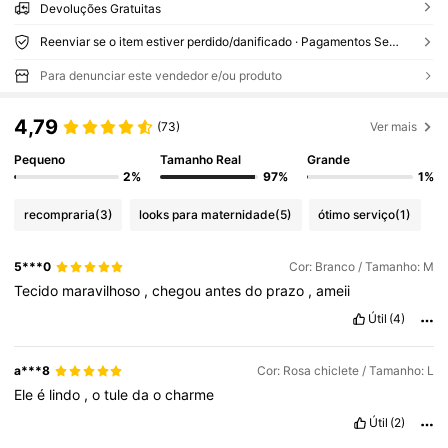
Devoluções Gratuitas
Reenviar se o item estiver perdido/danificado · Pagamentos Seguros · Proteção de privacidade
Para denunciar este vendedor e/ou produto
4,79
(73)
Ver mais
Pequeno
Tamanho Real
Grande
2%
97%
1%
recompraria
(3)
looks para maternidade
(5)
ótimo serviço
(1)
5***0
Cor: Branco / Tamanho: M
Tecido
maravilhoso
,
chegou
antes
do
prazo
,
ameii
Útil
(4)
a***8
Cor: Rosa chiclete / Tamanho: L
Ele
é
lindo
,
o
tule
da
o
charme
Útil
(2)