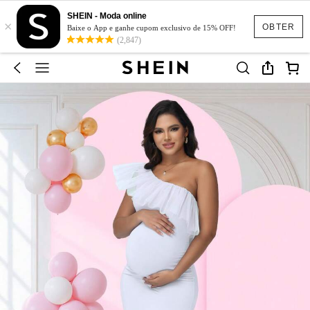
SHEIN - Moda online
×
OBTER
Baixe o App e ganhe cupom exclusivo de 15% OFF!
(2,847)