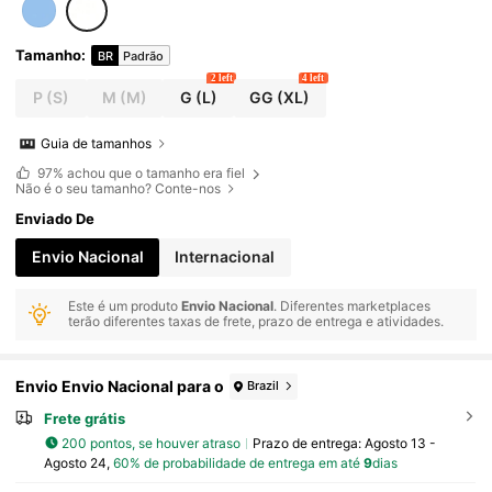
Tamanho
:
BR
Padrão
2 left
4 left
P
(S)
M
(M)
G
(L)
GG
(XL)
Guia de tamanhos
97%
achou que o tamanho era fiel
Não é o seu tamanho? Conte-nos
Enviado De
Envio Nacional
Internacional
Este é um produto
Envio Nacional
. Diferentes marketplaces
terão diferentes taxas de frete, prazo de entrega e atividades.
Envio Envio Nacional para o
Brazil
Frete grátis
200 pontos, se houver atraso
Prazo de entrega:
Agosto 13 -
Agosto 24,
60% de probabilidade de entrega em até
9
dias