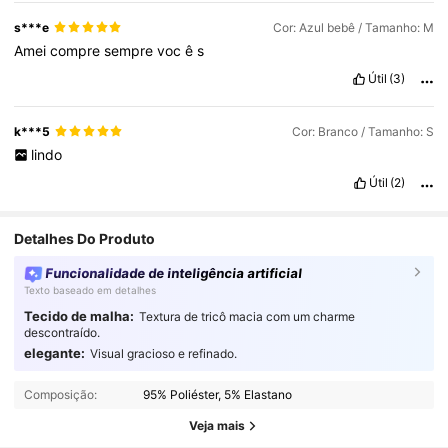
s***e
Cor: Azul bebê / Tamanho: M
Amei
compre
sempre
voc
ê
s
Útil
(3)
k***5
Cor: Branco / Tamanho: S
lindo
Útil
(2)
Detalhes Do Produto
Funcionalidade de inteligência artificial
Texto baseado em detalhes
Tecido de malha:
Textura de tricô macia com um charme
descontraído.
elegante:
Visual gracioso e refinado.
10K Seguidores
4,86
Composição:
95% Poliéster, 5% Elastano
10K Seguidores
4,86
Veja mais