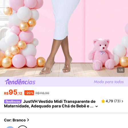
1/6
95
-20%
R$
,12
R$118,90
JustVH Vestido Midi Transparente de
4,79
(
73
)
Maternidade, Adequado para Chá de Bebê e
Sessão de Fotos, Branco Primavera
Cor: Branco