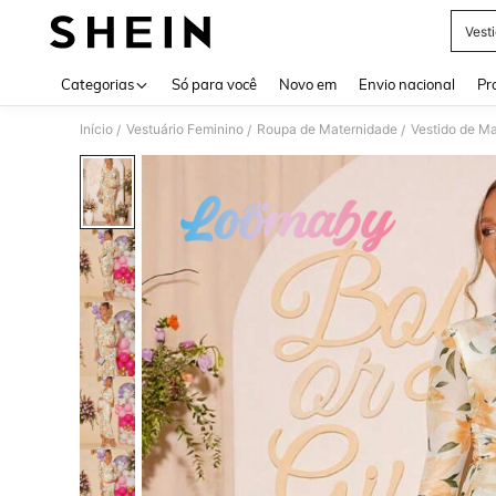
Vest
Use up 
Categorias
Só para você
Novo em
Envio nacional
Pr
Início
Vestuário Feminino
Roupa de Maternidade
Vestido de M
/
/
/