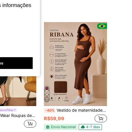
s informações
es
11
Vestido de maternidade feminino canelado com alças finas, modelo bodycon, sem mangas, em malha elástica de alta qualidade, com fenda na coxa. Ideal para gestantes.
terniWear
-40%
egócios para Mulheres no Outono, Roupas de Outono, Roupas de Outono para Gestantes, Vestido Elegante Ajustado com Ombros à Mostra, Manga Flare e Bainha em Formato de Peixe para Gestantes, Vestido de Gestante para Sessão Fotográfica, Vestido de Gestante com Ombros à Mostra, Vestido de Gestante Preto com Ombros à Mostra
R$59,99
Envio Nacional
4-7 dias