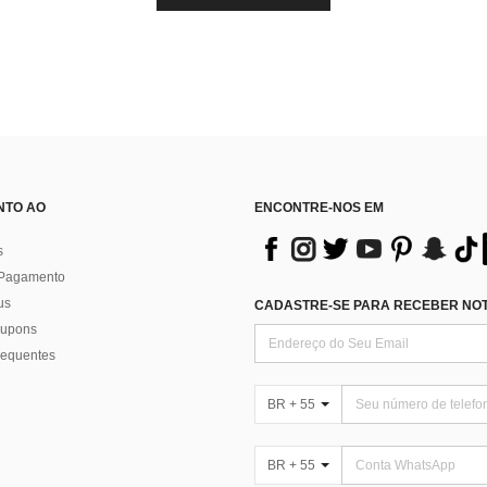
NTO AO
ENCONTRE-NOS EM
s
 Pagamento
us
CADASTRE-SE PARA RECEBER NOTÍ
 cupons
requentes
BR + 55
BR + 55