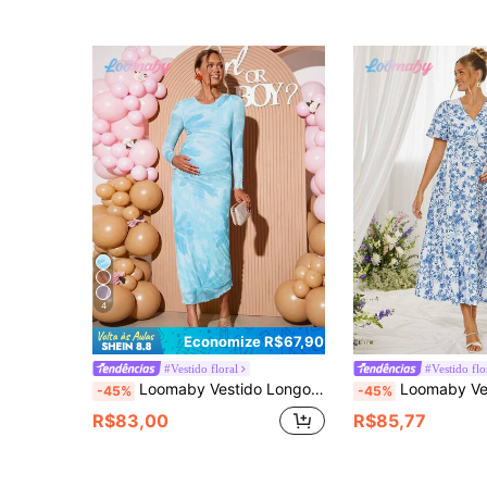
4
Economize R$67,90
#Vestido floral
#Vestido flo
Loomaby Vestido Longo de Manga Longa Franzido com Estampa Floral Elegante para Gestantes
Loomaby Vestido de Maternidade Eleg
-45%
-45%
R$83,00
R$85,77