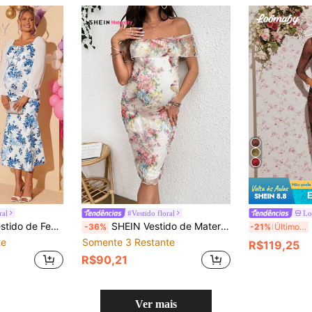
ral
#Vestido floral
L
o com Decote Quadrado para Gestantes
SHEIN Vestido de Maternidade Casual Elegante Sonhador, Bordado, Tela 3D com Flores
L
-36%
-21%
Últimos 3 dias
te
Somente 3 Restante
R$119,25
R$90,21
Ver mais