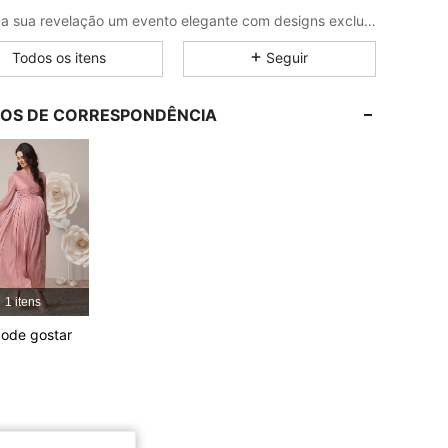
4,85
638
54K
Faça da sua revelação um evento elegante com designs exclusivos cheios de alegria
Todos os itens
Seguir
4,85
638
54K
LOS DE CORRESPONDÊNCIA
4,85
638
54K
4,85
638
54K
4,85
638
54K
1 itens
4,85
638
54K
ode gostar
4,85
638
54K