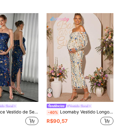
ido floral
#Vestido floral
Valoriza as Curvas, Design de Fenda Lateral Sexy e Elegante, Estampa Botânica Fresca Suave e Romântica, Adequado para Encontros, Festas e Outras Ocasiões
Loomaby Vestido Longo de Manga Longa e Ombro de Fora com Estampa Floral Elegante para Gestantes, Outono
-40%
R$90,57