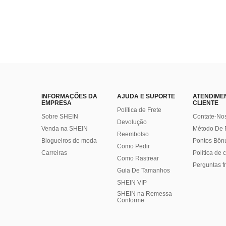
INFORMAÇÕES DA
AJUDA E SUPORTE
ATENDIME
EMPRESA
CLIENTE
Política de Frete
Sobre SHEIN
Contate-No
Devolução
Venda na SHEIN
Método De
Reembolso
Blogueiros de moda
Pontos Bôn
Como Pedir
Carreiras
Política de
Como Rastrear
Perguntas f
Guia De Tamanhos
SHEIN VIP
SHEIN na Remessa
Conforme