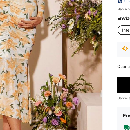
Gui
Não é o
Envia
Inte
Quant
Ganhe 
Env