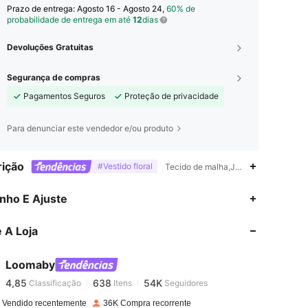
Prazo de entrega:
Agosto 16 - Agosto 24,
60% de
probabilidade de entrega em até
12
dias
Devoluções Gratuitas
Segurança de compras
Pagamentos Seguros
Proteção de privacidade
Para denunciar este vendedor e/ou produto
ição
#Vestido floral
Tecido de malha,Jardim,festa do chá
4,85
638
54K
nho E Ajuste
 A Loja
4,85
638
54K
Loomaby
4,85
638
54K
Classificação
Itens
Seguidores
l***7
pago
1 dia atrás
 Vendido recentemente
36K Compra recorrente