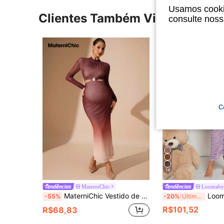
Usamos cookie
Clientes Também Visitaram
consulte nos
C
14
MaterniChic
Loomab
MaterniChic Vestido de Gestante Ajustado de Manga Longa Ombré para Festa e Reunião
Loomaby Vestido Elegante Ajustado 
-55%
-20%
Últimos 3 dias
R$101,52
R$68,83