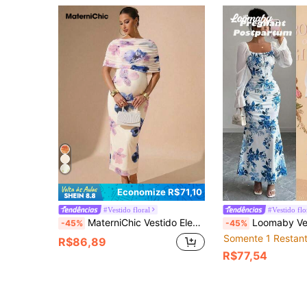
Economize R$71,10
#Vestido floral
#Vestido flo
MaterniChic Vestido Elegante Ajustado com Estampa Floral para Ocasião de Festa Gestante
Loomaby Vestido de Festa Floral Quadrad
-45%
-45%
Somente 1 Restan
R$86,89
R$77,54