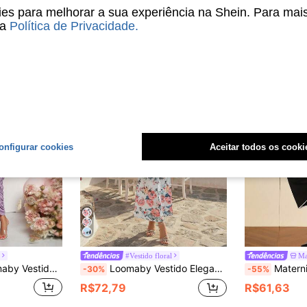
s para melhorar a sua experiência na Shein. Para mai
sa
Política de Privacidade
.
onfigurar cookies
Aceitar todos os cooki
y
#Vestido floral
Ma
de Manga Longa com Ombro à Mostra e Franzido em Cor Sólida para Gestantes
Loomaby Vestido Elegante de Gestante com Decote Coração, Sem Mangas e Estampa Floral
MaterniWear Roupas de Trabalho para Gestantes, Conjuntos de Trabalho para Gestantes, Vestidos de Trabalho para Gestantes, Roupas Casuais de N
-30%
-55%
R$72,79
R$61,63