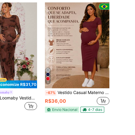
11
Economize R$31,70
Vestido Casual Materno Gestante Gravidez de Manga Curta Ribana de Algodão Alta Elasticidade Confortavel e Fenda Lateral Manga Longa
oomaby
-67%
oomaby Vestido Elegante Ajustado com Gola Redonda, Manga Longa e Franzido, Estampa Tie-Dye para Gestantes
R$36,00
Envio Nacional
4-7 dias