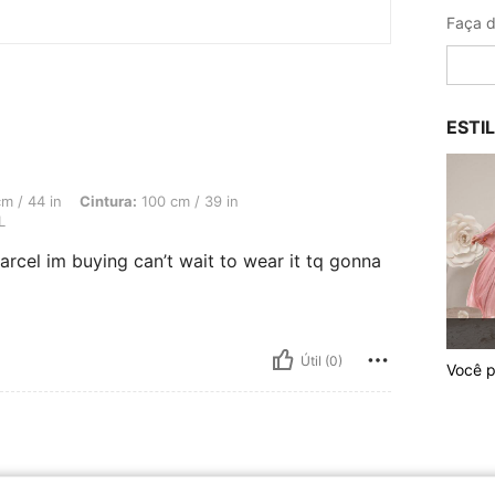
ESTI
 Cintura: 100 cm / 39 in, Quadris: 125 cm / 49 in, Cor: Multicolorido, Tamanho: XXL
m / 44 in
Cintura:
100 cm / 39 in
L
rcel im buying can’t wait to wear it tq gonna
Útil (0)
Você p