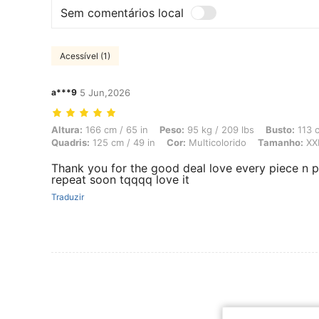
Sem comentários local
Acessível (1)
a***9
5 Jun,2026
Altura: 166 cm / 65 in, Peso: 95 kg / 209 lbs, Busto: 113 cm / 44 in,
Altura:
166 cm / 65 in
Peso:
95 kg / 209 lbs
Busto:
113 c
Quadris:
125 cm / 49 in
Cor:
Multicolorido
Tamanho:
XX
Thank you for the good deal love every piece n pa
repeat soon tqqqq love it
Traduzir