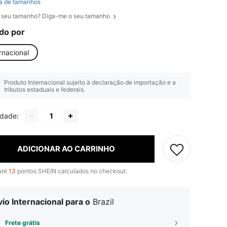
a de tamanhos
 seu tamanho? Diga-me o seu tamanho
do por
rnacional
Produto Internacional sujeito à declaração de importação e a
tributos estaduais e federais.
idade:
ADICIONAR AO CARRINHO
até
13
pontos SHEIN calculados no checkout.
io Internacional para o
Brazil
Frete grátis