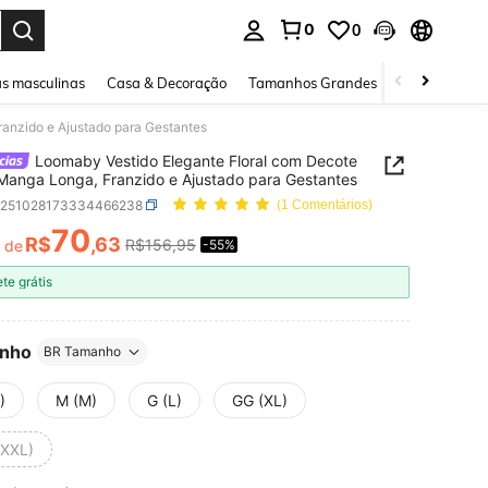
0
0
ar. Press Enter to select.
s masculinas
Casa & Decoração
Tamanhos Grandes
Joias e acessó
anzido e Ajustado para Gestantes
Loomaby Vestido Elegante Floral com Decote
Manga Longa, Franzido e Ajustado para Gestantes
z251028173334466238
(1 Comentários)
70
R$
,63
R$156,95
r de
-55%
ICE AND AVAILABILITY
ete grátis
nho
BR Tamanho
)
M (M)
G (L)
GG (XL)
(XXL)