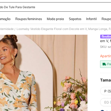
ido De Tule Para Gestante
and down arrow keys to navigate search Buscas recentes and Pesquisar e Encontr
omoção
Roupas femininas
Moda praia
Sapatos
Infantil
Roupa
aternidade
Loomaby Vestido Elegante Floral com Decote em V, Manga Longa, Fr
/
em V, 
SKU: s
Aparti
PR
Fr
Tama
P (S
EG 