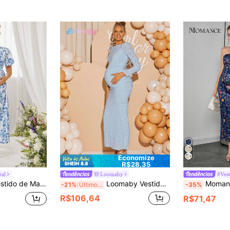
Economize
R$28,35
ral
Loomaby
#Vest
ante com Estampa Floral para o Verão
Loomaby Vestido Elegante de Manga Longa, Gola Barco, Jacquard, Ajustado, para Gestantes
Momance Vestido de Sereia Floral de Maternidade, Cintura Franzida 
-21%
Últimos 3 dias
-35%
R$106,64
R$71,47