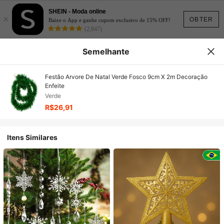
SHEIN - Moda online
×
OBTER
Baixe o App e ganhe cupom exclusivo de 15% OFF!
(2,847)
Semelhante
Festão Arvore De Natal Verde Fosco 9cm X 2m Decoração
Enfeite
Verde
R$26,91
Itens Similares