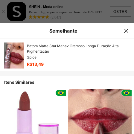
SHEIN - Moda online
×
OBTER
Baixe o App e ganhe cupom exclusivo de 15% OFF!
(2,847)
Semelhante
Batom Matte Star Mahav Cremoso Longa Duração Alta
Pigmentação
Spice
R$13,49
Itens Similares