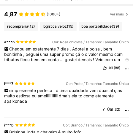
4,87
(1000+)
Ver mais
recompraria
(12)
logística veloz
(15)
boa portabilidade
(39)
a***n
Cor: Rosa chiclete / Tamanho: Tamanho Único
Chegou
em
exatamente
7
dias
.
Adorei
a
bolsa
,
bem
bonitinha
,
peguei
uma
super
promo
çã
o
o
valor
mesmo
com
tributos
ficou
bem
em
conta
...
gostei
demais
!
Veio
com
um
chaveirinho
de
brinde
e
o
material
da
bolsa
é
meio
aveludado
.
Útil
(88)
O
processo
de
envio
al
é
m
de
r
á
pido
foi
todo
rastreado
,
gostei
demais
!
l***7
Cor: Preto / Tamanho: Tamanho Único
simplesmente
perfeita
,
ó
tima
qualidade
vem
duas
al
ç
as
muito
estilosa
eu
ameiiiiiiiiiiiii
dmais
ela
to
completamente
apaixonada
Útil
(32)
i***b
Cor: Branco / Tamanho: Tamanho Único
Bolsinha
linda
o
chaveiro
é
muito
fofo