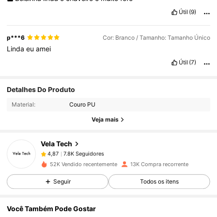
Útil
(9)
p***6
Cor: Branco / Tamanho: Tamanho Único
Linda
eu
amei
Útil
(7)
7.8K Seguidores
4,87
Detalhes Do Produto
Material:
Couro PU
7.8K Seguidores
4,87
Veja mais
Vela Tech
7.8K Seguidores
4,87
j***3
pago
1 dia atrás
52K Vendido recentemente
13K Compra recorrente
7.8K Seguidores
4,87
Seguir
Todos os itens
Você Também Pode Gostar
7.8K Seguidores
4,87