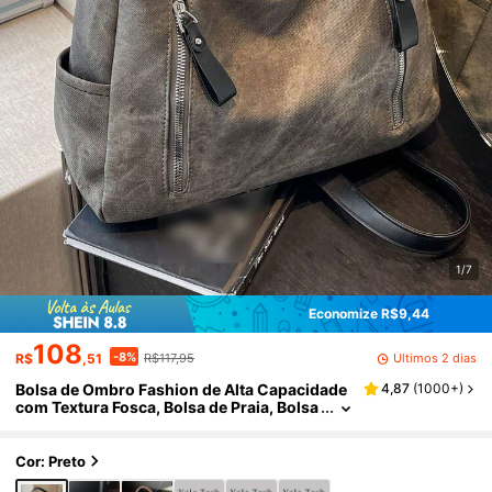
1/7
Economize R$9,44
108
-8%
Últimos 2 dias
R$
,51
R$117,95
Bolsa de Ombro Fashion de Alta Capacidade
4,87
(
1000+
)
com Textura Fosca, Bolsa de Praia, Bolsa
de Mão, Bolsa de Compras
Cor: Preto