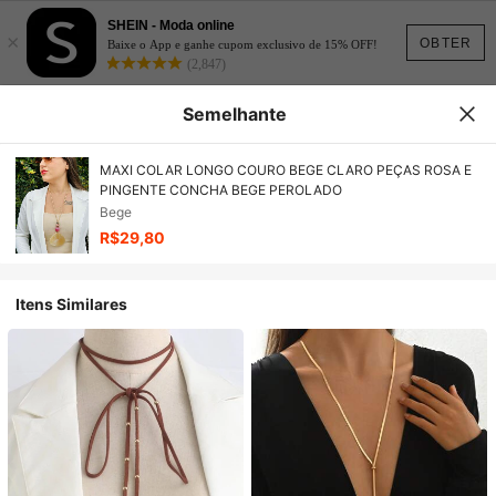
SHEIN - Moda online
×
OBTER
Baixe o App e ganhe cupom exclusivo de 15% OFF!
(2,847)
Semelhante
MAXI COLAR LONGO COURO BEGE CLARO PEÇAS ROSA E
PINGENTE CONCHA BEGE PEROLADO
Bege
R$29,80
Itens Similares