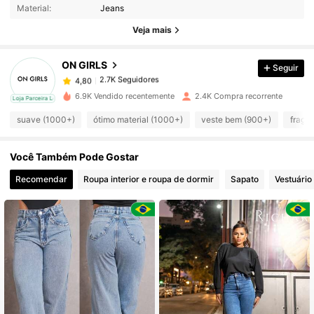
Material:
Jeans
Veja mais
2.7K Seguidores
4,80
ON GIRLS
Seguir
2.7K Seguidores
4,80
m***7
pago
1 dia atrás
6.9K Vendido recentemente
2.4K Compra recorrente
cal
Loja Parceira Local
suave (1000+)
ótimo material (1000+)
veste bem (900+)
fragr
2.7K Seguidores
4,80
Você Também Pode Gostar
2.7K Seguidores
4,80
Recomendar
Roupa interior e roupa de dormir
Sapato
Vestuário
2.7K Seguidores
4,80
2.7K Seguidores
4,80
2.7K Seguidores
4,80