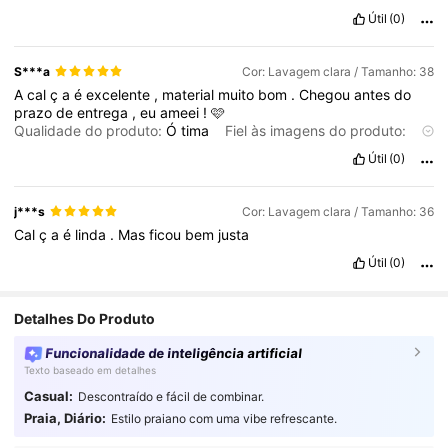
Útil
(0)
S***a
Cor: Lavagem clara / Tamanho: 38
A
cal
ç
a
é
excelente
,
material
muito
bom
.
Chegou
antes
do
prazo
de
entrega
,
eu
ameei
!
🩷
Qualidade do produto:
Ó
tima
Fiel às imagens do produto:
Sim
Descrição do cheiro:
Normal
Material do tecido:
Bom
Útil
(0)
Em forma:
Sim
j***s
Cor: Lavagem clara / Tamanho: 36
Cal
ç
a
é
linda
.
Mas
ficou
bem
justa
Útil
(0)
Detalhes Do Produto
Funcionalidade de inteligência artificial
Texto baseado em detalhes
Casual:
Descontraído e fácil de combinar.
Praia, Diário:
Estilo praiano com uma vibe refrescante.
2.7K Seguidores
4,80