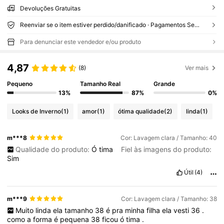
Devoluções Gratuitas
Reenviar se o item estiver perdido/danificado · Pagamentos Seguros · Proteção de privacidade
Para denunciar este vendedor e/ou produto
4,87
(8)
Ver mais
Pequeno
Tamanho Real
Grande
13%
87%
0%
Looks de Inverno
(1)
amor
(1)
ótima qualidade
(2)
linda
(1)
m***8
Cor: Lavagem clara / Tamanho: 40
Qualidade do produto:
Ó
tima
Fiel às imagens do produto:
Sim
Útil
(4)
m***9
Cor: Lavagem clara / Tamanho: 38
Muito
linda
ela
tamanho
38
é
pra
minha
filha
ela
vesti
36
.
como
a
forma
é
pequena
38
ficou
ó
tima
.