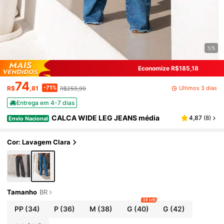
1/5
Economize R$185,18
74
-71%
Últimos 3 dias
R$
,81
R$259,99
Entrega em 4-7 dias
CALCA WIDE LEG JEANS média
4,87
(
8
)
Envio Nacional
Cor: Lavagem Clara
Tamanho
BR
10 left
PP
(34)
P
(36)
M
(38)
G
(40)
G
(42)