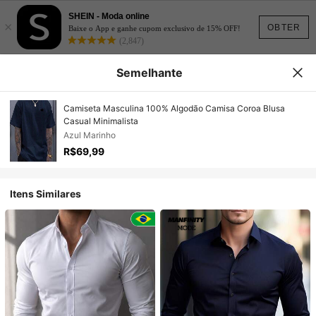
SHEIN - Moda online
×
OBTER
Baixe o App e ganhe cupom exclusivo de 15% OFF!
(2,847)
Semelhante
Camiseta Masculina 100% Algodão Camisa Coroa Blusa
Casual Minimalista
Azul Marinho
R$69,99
Itens Similares