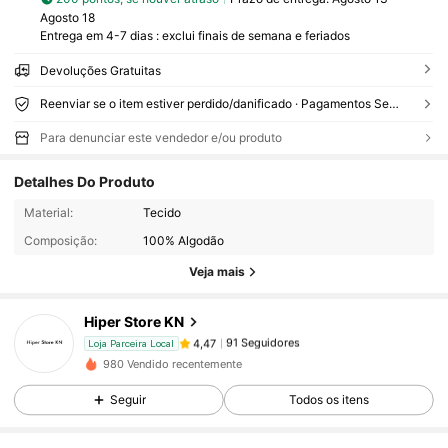
Agosto 18
Entrega em 4-7 dias : exclui finais de semana e feriados
Devoluções Gratuitas
Reenviar se o item estiver perdido/danificado · Pagamentos Seguros · Proteção de privacidade
Para denunciar este vendedor e/ou produto
Detalhes Do Produto
91 Seguidores
4,47
Material:
Tecido
Composição:
100% Algodão
91 Seguidores
4,47
Veja mais
Hiper Store KN
91 Seguidores
4,47
Loja Parceira Local
b***7
pago
1 dia atrás
980 Vendido recentemente
91 Seguidores
4,47
Seguir
Todos os itens