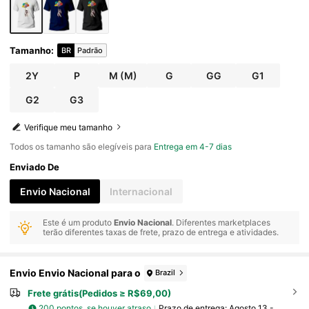
Tamanho
:
BR
Padrão
2Y
P
M
(M)
G
GG
G1
G2
G3
Verifique meu tamanho
Todos os tamanho são elegíveis para
Entrega em 4-7 dias
Enviado De
Envio Nacional
Internacional
Este é um produto
Envio Nacional
. Diferentes marketplaces
terão diferentes taxas de frete, prazo de entrega e atividades.
Envio Envio Nacional para o
Brazil
Frete grátis(Pedidos ≥ R$69,00)
200 pontos, se houver atraso
Prazo de entrega:
Agosto 13 -