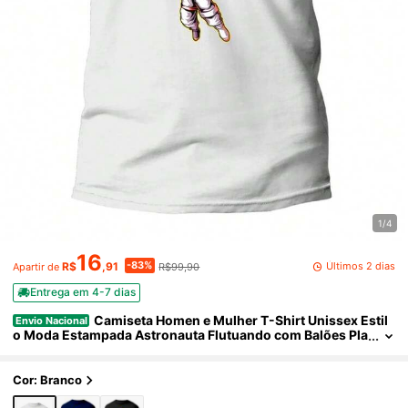
1/4
16
-83%
Últimos 2 dias
R$
,91
R$99,90
Apartir de
Entrega em 4-7 dias
Camiseta Homen e Mulher T-Shirt Unissex Estil
Envio Nacional
o Moda Estampada Astronauta Flutuando com Balões Pla
netas Style Barato Camisa Estilosa Masculina e Feminina
- 100% Algodão Promoção Frete Grátis Rápido
Cor: Branco