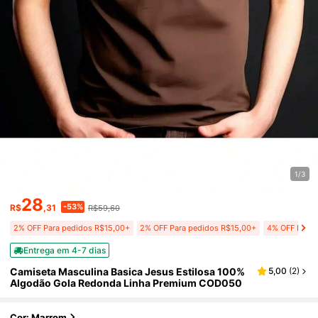
1/3
28
-53%
R$
,31
R$59,60
2% OFF Para pedidos R$15,00+
2% OFF Para pedidos R$15,00+
4% OFF Para 
Entrega em 4-7 dias
Camiseta Masculina Basica Jesus Estilosa 100%
5,00
(
2
)
Algodão Gola Redonda Linha Premium COD050
Cor: Marrom