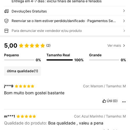
Entrega em 4-7 dias : exclui finais de semana e feriados
Devoluções Gratuitas
Reenviar se o item estiver perdido/danificado · Pagamentos Seguros · Proteção de privacidade
Para denunciar este vendedor e/ou produto
5,00
(2)
Ver mais
Pequeno
Tamanho Real
Grande
0%
100%
0%
ótima qualidade
(1)
j***9
Cor: Marrom / Tamanho: M
Bom
muito
bom
gostei
bastante
Útil
(0)
m***1
Cor: Azul Marinho / Tamanho: M
Qualidade do produto:
Boa
qualidade
,
valeu
a
pena