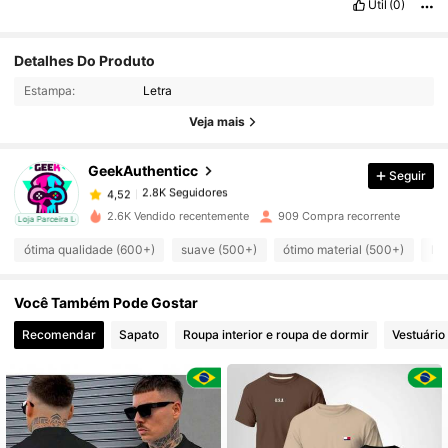
Útil
(0)
Detalhes Do Produto
2.8K Seguidores
4,52
Estampa:
Letra
Veja mais
2.8K Seguidores
4,52
GeekAuthenticc
Seguir
2.8K Seguidores
4,52
p***a
pago
1 dia atrás
2.6K Vendido recentemente
909 Compra recorrente
cal
Loja Parceira Local
ótima qualidade (600+)
suave (500+)
ótimo material (500+)
lin
2.8K Seguidores
4,52
Você Também Pode Gostar
2.8K Seguidores
4,52
Recomendar
Sapato
Roupa interior e roupa de dormir
Vestuário
2.8K Seguidores
4,52
2.8K Seguidores
4,52