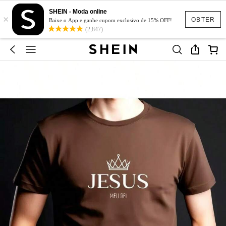
SHEIN - Moda online
×
OBTER
Baixe o App e ganhe cupom exclusivo de 15% OFF!
(2,847)