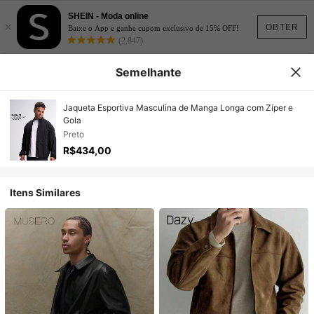
SHEIN - Moda online
×
OBTER
Baixe o App e ganhe cupom exclusivo de 15% OFF!
(2,847)
Semelhante
Jaqueta Esportiva Masculina de Manga Longa com Zíper e
Gola
Preto
R$434,00
Itens Similares