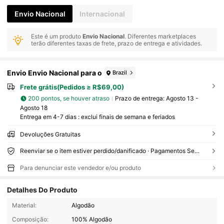
Envio Nacional
Internacional
Este é um produto
Envio Nacional
. Diferentes marketplaces
terão diferentes taxas de frete, prazo de entrega e atividades.
Envio Envio Nacional para o
Brazil
Frete grátis(Pedidos ≥ R$69,00)
200 pontos, se houver atraso
Prazo de entrega:
Agosto 13 -
Agosto 18
Entrega em 4-7 dias : exclui finais de semana e feriados
Devoluções Gratuitas
Reenviar se o item estiver perdido/danificado · Pagamentos Seguros · Proteção de privacidade
Para denunciar este vendedor e/ou produto
Detalhes Do Produto
1.1K Seguidores
4,78
Material:
Algodão
Composição:
100% Algodão