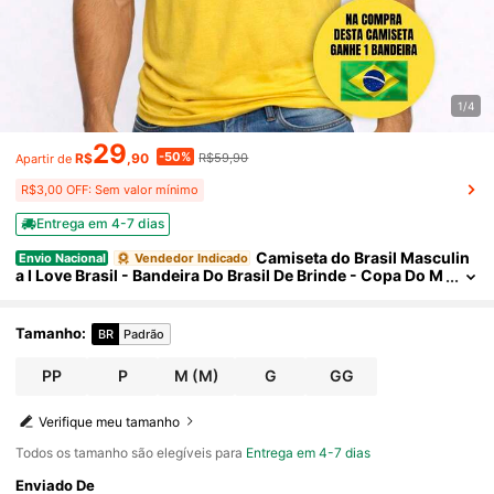
1/4
29
-50%
R$
,90
R$59,90
Apartir de
R$3,00 OFF: Sem valor mínimo
Entrega em 4-7 dias
Camiseta do Brasil Masculin
Envio Nacional
Vendedor Indicado
a I Love Brasil - Bandeira Do Brasil De Brinde - Copa Do M
undo 100% Algodão Verde E Amarela Camisa Brasil Torc
edor Futebol Estampa Patriota
Tamanho
:
BR
Padrão
PP
P
M
(M)
G
GG
Verifique meu tamanho
Todos os tamanho são elegíveis para
Entrega em 4-7 dias
Enviado De