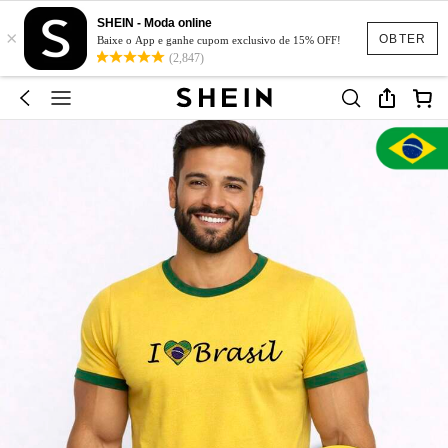
SHEIN - Moda online
×
OBTER
Baixe o App e ganhe cupom exclusivo de 15% OFF!
(2,847)