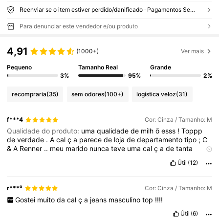
Reenviar se o item estiver perdido/danificado · Pagamentos Seguros · Proteção de privacidade
Para denunciar este vendedor e/ou produto
4,91
(1000+)
Ver mais
Pequeno
Tamanho Real
Grande
3%
95%
2%
recompraria
(35)
sem odores
(100+)
logística veloz
(31)
f***4
Cor: Cinza / Tamanho: M
Qualidade do produto:
uma
qualidade
de
milh
õ
esss
!
Toppp
de
verdade
.
A
cal
ç
a
parece
de
loja
de
departamento
tipo
;
C
&
A
Renner
..
meu
marido
nunca
teve
uma
cal
ç
a
de
tanta
qualidade
assim
!
Extremamente
perfeitaaa
!!!!!!
CURTAMMM
Útil
(12)
PARA
MIM
GANHAR
PONTOS
r***⁰
Cor: Cinza / Tamanho: M
Gostei
muito
da
cal
ç
a
jeans
masculino
top
!!!!
Útil
(6)