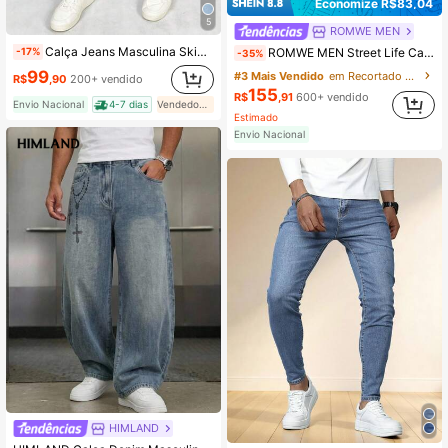
Economize R$83,04
5
ROMWE MEN
Calça Jeans Masculina Skinny Lycra Lisa Premium Elastano
ROMWE MEN Street Life Calça Denim Slim Fit com Bolso para Homens
-17%
-35%
99
#3 Mais Vendido
em Recortado Calça Jeans Masculina
R$
,90
200+ vendido
155
R$
,91
600+ vendido
Envio Nacional
4-7 dias
Vendedor Indicado
Estimado
Envio Nacional
HIMLAND