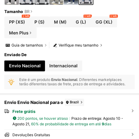
Tamanho
BR
2 left
1 left
1 left
PP
(XS)
P
(S)
M
(M)
G
(L)
GG
(XL)
Men Plus
Guia de tamanhos
Verifique meu tamanho
Enviado De
Envio Nacional
Internacional
Este é um produto
Envio Nacional
. Diferentes marketplaces
terão diferentes taxas de frete, prazo de entrega e atividades.
Envio Envio Nacional para o
Brazil
Frete grátis
200 pontos, se houver atraso
Prazo de entrega:
Agosto 10 -
Agosto 21,
60% de probabilidade de entrega em até
9
dias
Devoluções Gratuitas