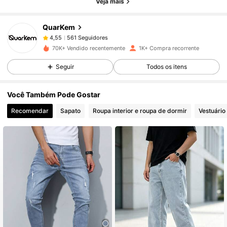
Veja mais
QuarKem
561 Seguidores
4,55
5***9
pago
1 dia atrás
70K+ Vendido recentemente
1K+ Compra recorrente
561 Seguidores
4,55
Seguir
Todos os itens
Você Também Pode Gostar
561 Seguidores
4,55
Recomendar
Sapato
Roupa interior e roupa de dormir
Vestuário
561 Seguidores
4,55
561 Seguidores
4,55
561 Seguidores
4,55