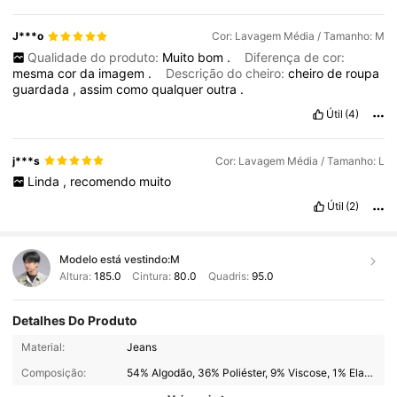
J***o
Cor: Lavagem Média / Tamanho: M
Qualidade do produto:
Muito
bom
.
Diferença de cor:
mesma
cor
da
imagem
.
Descrição do cheiro:
cheiro
de
roupa
guardada
,
assim
como
qualquer
outra
.
Útil
(4)
j***s
Cor: Lavagem Média / Tamanho: L
Linda
,
recomendo
muito
Útil
(2)
Modelo está vestindo:
M
Altura:
185.0
Cintura:
80.0
Quadris:
95.0
Detalhes Do Produto
561 Seguidores
4,55
Material:
Jeans
Composição:
54% Algodão, 36% Poliéster, 9% Viscose, 1% Elastano
561 Seguidores
4,55