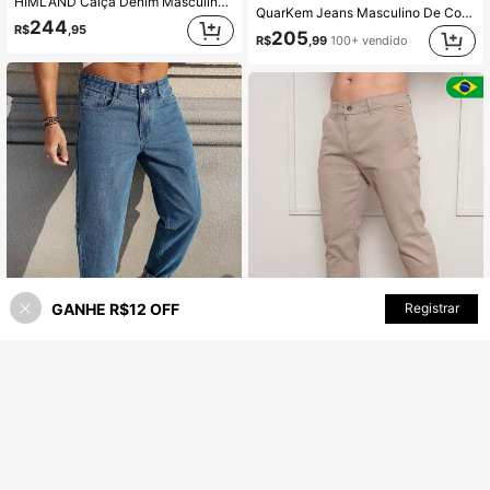
HIMLAND Calça Denim Masculina com Estampa de Padrão Cruzado, Botões e Bolsos, Ajuste Solto
QuarKem Jeans Masculino De Cor Sólida Desgastada
244
R$
,95
205
R$
,99
100+ vendido
GANHE R$12 OFF
ADICIONAR AO CARRINHO
Registrar
Economize R$19,79
13
QuarKem Denim Denim Masculinos com Bolso e Botões na Frente, Uso Casual Diário
-9%
Calça Sarja Bolso Embutido Bolso Faca Sport Fino Social Masculino com Lycra Alta Durabilidade e Conforto
-65%
200
R$
,11
80+ vendido
(1000+)
66
Envio Nacional
R$
,49
1,4k+ vendido
Envio Nacional
4-7 dias