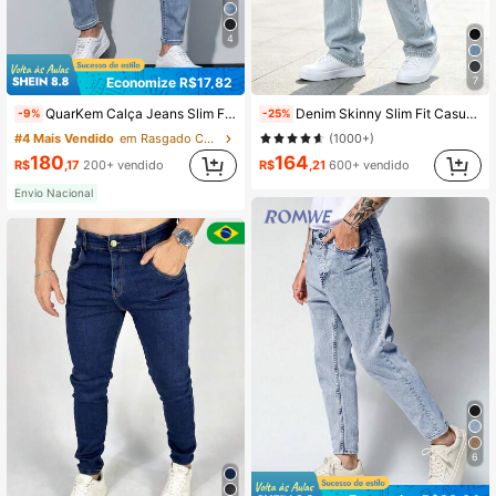
561 Seguidores
4,55
4
Economize R$17,82
7
561 Seguidores
4,55
QuarKem Calça Jeans Slim Fit com Bolso para Homens
Denim Skinny Slim Fit Casual Masculino - Adequado para Todas as Estações, Streetwear
-9%
-25%
#4 Mais Vendido
em Rasgado Calça Jeans Masculina
(1000+)
180
164
561 Seguidores
4,55
R$
,17
200+ vendido
R$
,21
600+ vendido
Envio Nacional
6