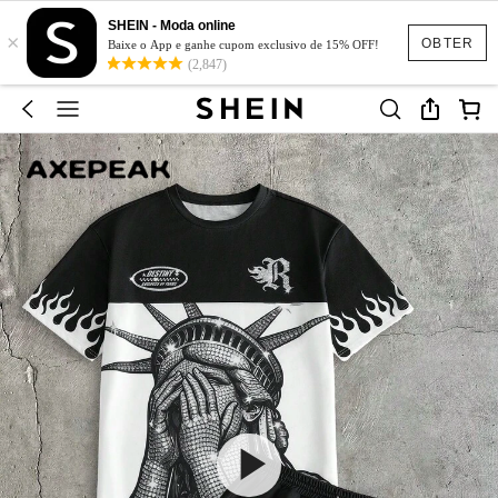
SHEIN - Moda online
×
OBTER
Baixe o App e ganhe cupom exclusivo de 15% OFF!
(2,847)