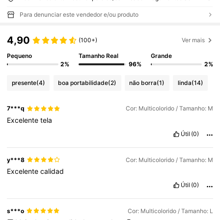
Para denunciar este vendedor e/ou produto
4,90
(100+)
Ver mais
Pequeno
Tamanho Real
Grande
2%
96%
2%
presente
(4)
boa portabilidade
(2)
não borra
(1)
linda
(14)
7***q
Cor: Multicolorido / Tamanho: M
Excelente
tela
Útil
(0)
y***8
Cor: Multicolorido / Tamanho: M
Excelente
calidad
Útil
(0)
s***o
Cor: Multicolorido / Tamanho: L