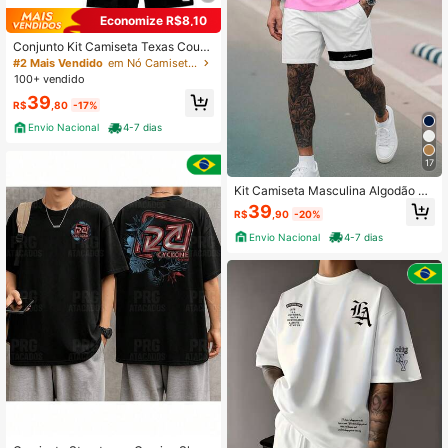
Economize R$8,10
Conjunto Kit Camiseta Texas Count
ry Algodão + Bermuda Tactel com B
#2 Mais Vendido
em Nó Camiseta coordenada masculina
olso Atrás Mauricinho Praia Verão A
100+ vendido
cademia
39
R$
,80
-17%
Envio Nacional
4-7 dias
17
Kit Camiseta Masculina Algodão 26.
1 Short Tactel Streetwear Conjunto
39
R$
,90
-20%
Los Angeles Faixa
Envio Nacional
4-7 dias