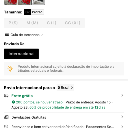
Tamanho
:
BR
Padrão
P
(S)
M
(M)
G
(L)
GG
(XL)
Guia de tamanhos
Enviado De
Internacional
Produto Internacional sujeito à declaração de importação e a
tributos estaduais e federais.
Envio Internacional para o
Brazil
Frete grátis
200 pontos, se houver atraso
Prazo de entrega:
Agosto 15 -
Agosto 23,
60% de probabilidade de entrega em até
12
dias
Devoluções Gratuitas
Reenviar se o item estiver perdido/danificado · Pagamentos Seguros · Proteção de privacidade