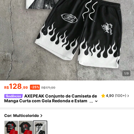
1/9
128
-25%
R$
,99
R$171,99
AXEPEAK Conjunto de Camiseta de
4,90
(
100+
)
Manga Curta com Gola Redonda e Estam
pa Gráfica Colorida e Shorts com Cordão
na Cintura e Estampa Floral para Homens
Cor: Multicolorido