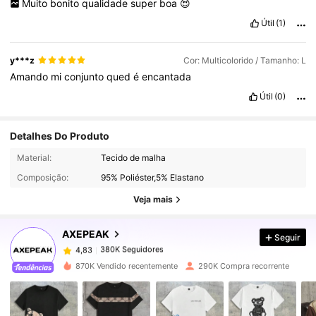
Muito
bonito
qualidade
super
boa
😍
Útil
(1)
y***z
Cor: Multicolorido / Tamanho: L
Amando
mi
conjunto
qued
é
encantada
Útil
(0)
Detalhes Do Produto
380K Seguidores
4,83
Material:
Tecido de malha
Composição:
95% Poliéster,5% Elastano
380K Seguidores
4,83
Veja mais
AXEPEAK
Seguir
380K Seguidores
4,83
v***0
pago
1 dia atrás
870K Vendido recentemente
290K Compra recorrente
380K Seguidores
4,83