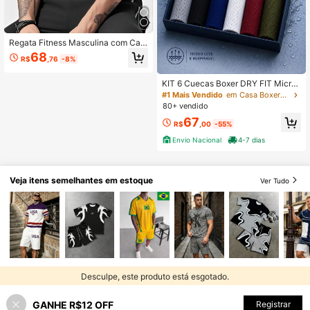
Regata Fitness Masculina com Cap
uz, Sem Mangas, Estampa de Cavei
68
R$
,76
-8%
ra, Secagem Rápida, Respirável, Co
lete Esportivo para Treinamento
KIT 6 Cuecas Boxer DRY FIT Microf
ibra Furadinha e Respirável Cueca
#1 Mais Vendido
em Casa Boxers Masculinos
Box Masculina Adulto + Forro 100%
80+ vendido
Algodão
67
R$
,00
-55%
Envio Nacional
4-7 dias
Veja itens semelhantes em estoque
Ver Tudo
Desculpe, este produto está esgotado.
GANHE R$12 OFF
ESGOTADO
Registrar