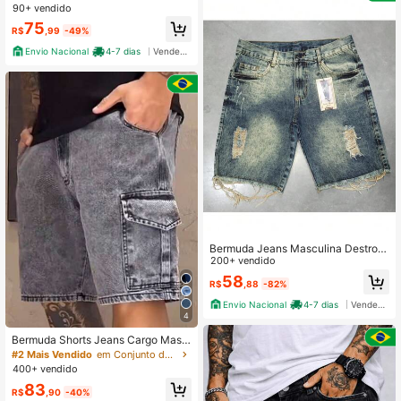
nco cinza-azulado
90+ vendido
75
R$
,99
-49%
Envio Nacional
4-7 dias
Vendedor Indicado
Bermuda Jeans Masculina Destroy
ed Rasgada Estilo Urbano
200+ vendido
58
R$
,88
-82%
Envio Nacional
4-7 dias
Vendedor Indicado
4
Bermuda Shorts Jeans Cargo Masc
ulino Bolsos
#2 Mais Vendido
em Conjunto de 2 peças Shorts jeans masculinos
400+ vendido
83
R$
,90
-40%