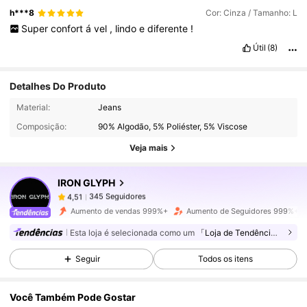
h***8
Cor: Cinza / Tamanho: L
Super
confort
á
vel
,
lindo
e
diferente
!
Útil
(8)
Detalhes Do Produto
345 Seguidores
4,51
Material:
Jeans
Composição:
90% Algodão, 5% Poliéster, 5% Viscose
345 Seguidores
4,51
Veja mais
IRON GLYPH
345 Seguidores
4,51
5***1
pago
1 dia atrás
Aumento de vendas 999%+
Aumento de Seguidores 999%+
345 Seguidores
4,51
Esta loja é selecionada como um
「Loja de Tendências」
Seguir
Todos os itens
345 Seguidores
4,51
Você Também Pode Gostar