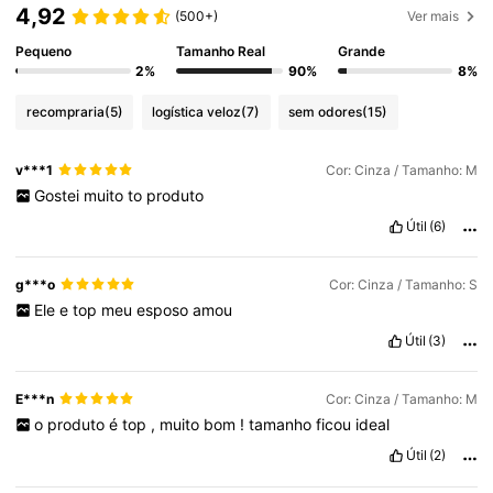
4,92
(500+)
Ver mais
Pequeno
Tamanho Real
Grande
2%
90%
8%
recompraria
(5)
logística veloz
(7)
sem odores
(15)
v***1
Cor: Cinza / Tamanho: M
Gostei
muito
to
produto
Útil
(6)
g***o
Cor: Cinza / Tamanho: S
Ele
e
top
meu
esposo
amou
Útil
(3)
E***n
Cor: Cinza / Tamanho: M
o
produto
é
top
,
muito
bom
!
tamanho
ficou
ideal
Útil
(2)