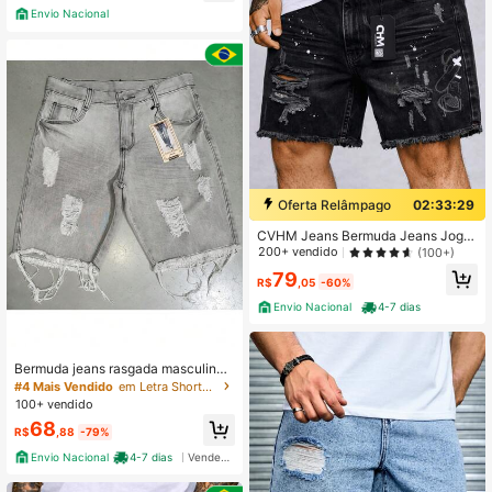
Envio Nacional
Oferta Relâmpago
02:33:28
CVHM Jeans Bermuda Jeans Joga
dor Shorts Jeans Masculino UrsoFe
200+ vendido
(100+)
nd 100% algodão CHM JEANS shor
79
t jogador
R$
,05
-60%
Envio Nacional
4-7 dias
Bermuda jeans rasgada masculina
com bolsos e zíper, tecido não elást
#4 Mais Vendido
em Letra Shorts jeans masculinos
ico, comprimento curto
100+ vendido
68
R$
,88
-79%
Envio Nacional
4-7 dias
Vendedor Indicado