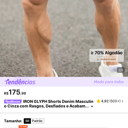
1/5
175
R$
,99
IRON GLYPH Shorts Denim Masculin
4,92
(
500+
)
o Cinza com Rasgos, Desfiados e Acabam
ento em Borda Bruta, Modelagem Solta e
Baggy, Jorts Urbanos Lisos para Verão, Street
wear, Passeio na Cidade e Ir ao Trabalho
Tamanho
:
BR
Padrão
10 left