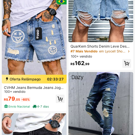
QuarKem Shorts Denim Leve Desbo
tada Larga Azul Clara, Shorts Deni
#7 Mais Vendido
em Lyocell Shorts jeans masculinos
m Simples Larga Azul Clara, Férias,
100+ vendido
Presente para Marido, Namorado
162
R$
,99
Oferta Relâmpago
02:33:26
CVHM Jeans Bermuda Jeans Joga
dor Shorts Jeans Masculino Desen
100+ vendido
ho 100% algodão CHM JEANS shor
79
R$
,05
-60%
t jogador
Envio Nacional
4-7 dias