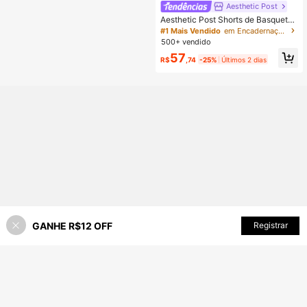
Aesthetic Post
Aesthetic Post Shorts de Basquete
Masculino com Estampa NY, Listrad
#1 Mais Vendido
em Encadernação de contraste Shorts masculinos
o Preto e Branco em Malha, Shorts
500+ vendido
de Academia Respiráveis para Verã
57
o, Perfeito para Esportes, Corrida, U
R$
,74
-25%
Últimos 2 dias
so Casual & de Fim de Semana, Fut
ebol
GANHE R$12 OFF
ADICIONAR AO CARRINHO
Registrar