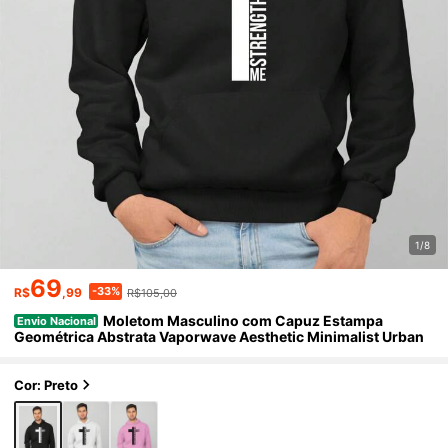
1/8
69
-33%
R$
,99
R$105,00
Moletom Masculino com Capuz Estampa
Envio Nacional
Geométrica Abstrata Vaporwave Aesthetic Minimalist Urban
Cor: Preto