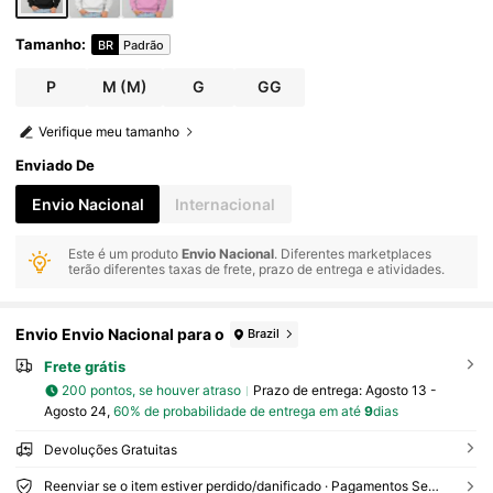
Tamanho
:
BR
Padrão
P
M
(M)
G
GG
Verifique meu tamanho
Enviado De
Envio Nacional
Internacional
Este é um produto
Envio Nacional
. Diferentes marketplaces
terão diferentes taxas de frete, prazo de entrega e atividades.
Envio Envio Nacional para o
Brazil
Frete grátis
200 pontos, se houver atraso
Prazo de entrega:
Agosto 13 -
Agosto 24,
60% de probabilidade de entrega em até
9
dias
Devoluções Gratuitas
Reenviar se o item estiver perdido/danificado · Pagamentos Seguros · Proteção de privacidade