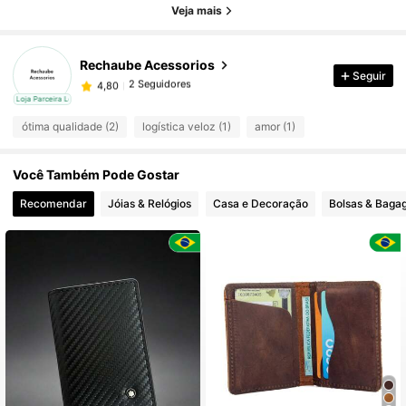
Veja mais
Rechaube Acessorios
Seguir
2 Seguidores
4,80
n***a
seguido
1 dia atrás
cal
Loja Parceira Local
2 Seguidores
4,80
ótima qualidade (2)
logística veloz (1)
amor (1)
2 Seguidores
4,80
Você Também Pode Gostar
Recomendar
Jóias & Relógios
Casa e Decoração
Bolsas & Baga