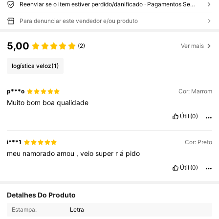
Reenviar se o item estiver perdido/danificado · Pagamentos Seguros · Proteção de privacidade
Para denunciar este vendedor e/ou produto
5,00
(2)
Ver mais
logística veloz
(1)
p***o
Cor: Marrom
Muito
bom
boa
qualidade
Útil
(0)
i***1
Cor: Preto
meu
namorado
amou
,
veio
super
r
á
pido
Útil
(0)
Detalhes Do Produto
Estampa:
Letra