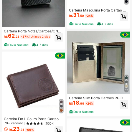
Carteira Masculina Porta Cartão 3
31
Cores Envio Imediato 006
R$
,50
-24%
Envio Nacional
4-7 dias
Carteira Porta Notas/Cartões/CNH
62
Masculina / Feminina Slim Couro de
R$
,23
-37%
Últimos 2 dias
microfibra
Envio Nacional
4-7 dias
12
Carteira Slim Porta Cartões RG CN
18
H Couro
R$
,99
-24%
Envio Nacional
Carteira Em L Couro Porta Cartao D
ocumentos Cedulas Estampa Medal
70+ vendido
(100+)
ha São Bento
23
R$
,31
-69%