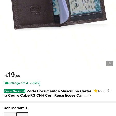
1/4
19
R$
,00
Entrega em 4-7 dias
Porta Documentos Masculino Cartei
5,00
(
2
)
Envio Nacional
ra Couro Cabe RG CNH Com Reparticoes Car
toes E Plasticos Internos
Cor: Marrom