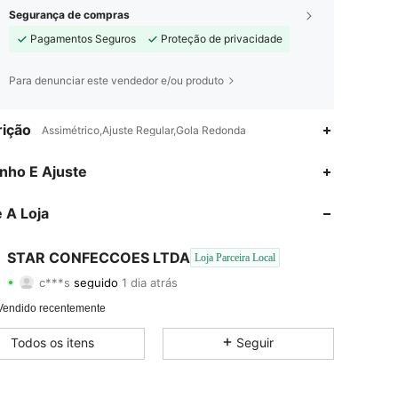
Segurança de compras
Pagamentos Seguros
Proteção de privacidade
Para denunciar este vendedor e/ou produto
ição
Assimétrico,Ajuste Regular,Gola Redonda
4,72
8
166
nho E Ajuste
4,72
8
166
 A Loja
4,72
8
166
STAR CONFECCOES LTDA
Loja Parceira Local
c***s
seguido
1 dia atrás
4,72
8
166
Classificação
Itens
Seguidores
Vendido recentemente
4,72
8
166
Todos os itens
Seguir
4,72
8
166