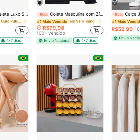
4
el Dourada Cabo de Aço Inoxidável 316L
Colete Masculina com Zíper e Bolsos Inclinados Acolchoado, Outono/Inverno
Calça Jeans Masculina Balão Reto
-60%
-65%
em Ouro Pulseiras Cadeia Homens
em Sem mangas Coletes Masculinos
#1 Mais Vendido
#1 Mais Vendi
R$79,98
R$52,90
10
100+ vendido
Envio Nacio
4-7 dias
Envio Nacional
4-7 dias