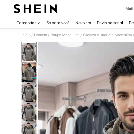
Motf
Use up 
Categorias
Só para você
Novo em
Envio nacional
Pr
Início
Homem
Roupa Masculina
Casaco e Jaqueta Masculina
/
/
/
/