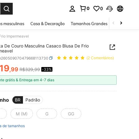
0
0
ar. Press Enter to select.
s masculinas
Casa & Decoração
Tamanhos Grandes
Joias e acessó
Frio Impermeavel
a De Couro Masculina Casaco Blusa De Frio
meavel
m260509070479668113730
(2 Comentários)
19
,99
R$329,99
-33%
ICE AND AVAILABILITY
ete grátis & Entrega em 4-7 dias
nho
BR
Padrão
M (M)
G
GG
a de tamanhos