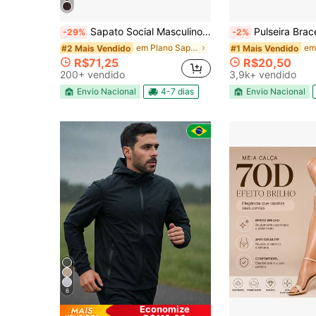
Sapato Social Masculino Casual Mocassim Loafer Trabalho Eventos Confortável
Pulseira Bracelete Luxo São Bento Ajustáv
-29%
-2%
em Plano Sapatos Vestido
#2 Mais Vendido
#1 Mais Vendido
R$71,25
R$20,50
200+ vendido
3,9k+ vendido
Envio Nacional
4-7 dias
Envio Nacional
6
Economize