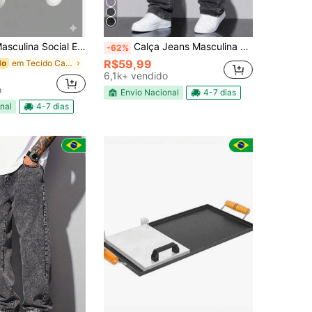
al Estilo Casual Chic- Alfaiataria Moderda- ABA
Calça Jeans Masculina Balão Reto Baggy Premium Streetwear Oversized Rapper Ganga Estilo Skatista Folgadas
-62%
R$59,99
em Tecido Calças masculinas
do
6,1k+ vendido
o
Envio Nacional
4-7 dias
nal
4-7 dias