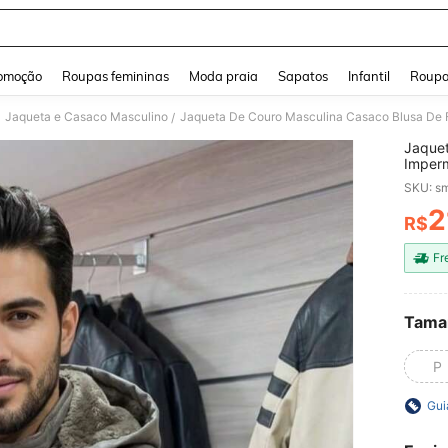
and down arrow keys to navigate search Buscas recentes and Pesquisar e Encontr
omoção
Roupas femininas
Moda praia
Sapatos
Infantil
Roupa
Jaqueta e Casaco Masculino
Jaqueta De Couro Masculina Casaco Blusa De 
/
Jaquet
Imper
SKU: s
2
R$
PR
Fr
Tama
P
Gui