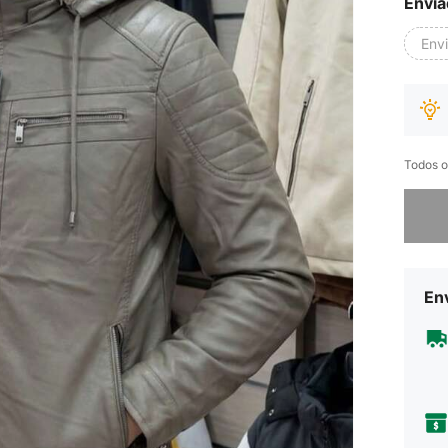
Envia
Env
Todos o
Desculp
Env