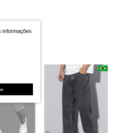
s informações
es