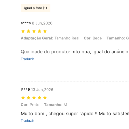
igual a foto (1)
a***s
8 Jun,2026
Adaptação Geral: Tamanho Real, Cor: Bege, Tamanho: G
Adaptação Geral:
Tamanho Real
Cor:
Bege
Tamanho:
G
Qualidade do produto
:
mto boa, igual do anúncio
Traduzir
l***9
13 Jun,2026
Cor: Preto, Tamanho: M
Cor:
Preto
Tamanho:
M
Muito bom , chegou super rápido !! Muito satisf
Traduzir