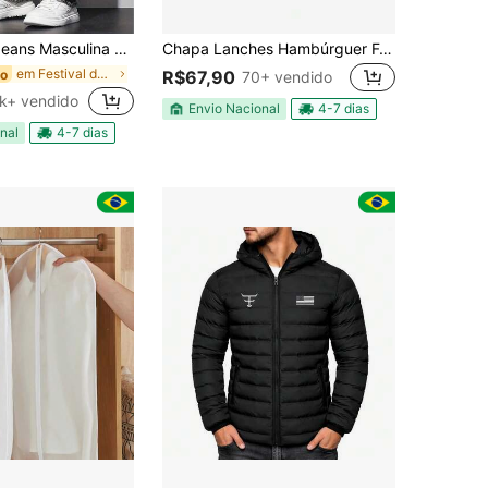
 Baggy Premium Streetwear Oversized Rapper Ganga Estilo Skatista Folgadas
Chapa Lanches Hambúrguer Fogão Churrasqueira C/ Cabo Madeira 30x60
em Festival de casamento Calças masculinas
do
R$67,90
70+ vendido
k+ vendido
Envio Nacional
4-7 dias
nal
4-7 dias