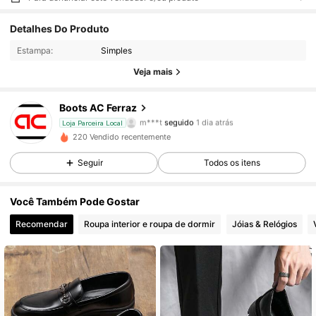
28 Seguidores
4,48
Detalhes Do Produto
Estampa:
Simples
28 Seguidores
4,48
Veja mais
28 Seguidores
4,48
Boots AC Ferraz
m***t
seguido
1 dia atrás
Loja Parceira Local
28 Seguidores
4,48
220 Vendido recentemente
28 Seguidores
4,48
Seguir
Todos os itens
28 Seguidores
4,48
Você Também Pode Gostar
Recomendar
Roupa interior e roupa de dormir
Jóias & Relógios
28 Seguidores
4,48
28 Seguidores
4,48
28 Seguidores
4,48