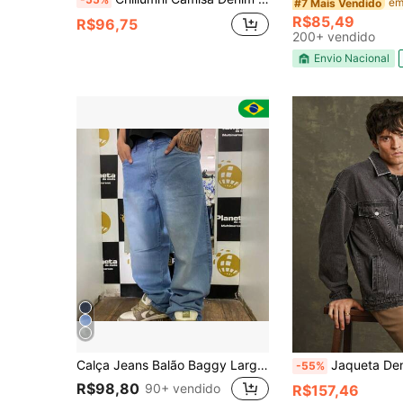
#7 Mais Vendido
R$85,49
R$96,75
200+ vendido
Envio Nacional
Calça Jeans Balão Baggy Larga Dazzling Masculina Streetwear Mandrake Style Skatista Original Todos Outono / Inverno Solto Bolso Zíper
Jaqueta Denim Tipo Trucker Pr
-55%
R$98,80
90+ vendido
R$157,46