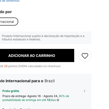
a de tamanhos
do por
rnacional
Produto Internacional sujeito à declaração de importação e a
tributos estaduais e federais.
ADICIONAR AO CARRINHO
até
26
pontos SHEIN calculados no checkout.
io Internacional para o
Brazil
Frete grátis
Prazo de entrega:
Agosto 16 - Agosto 24,
60% de
probabilidade de entrega em até
12
dias