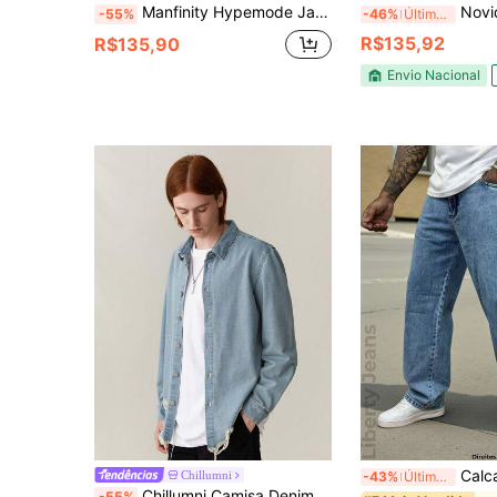
Manfinity Hypemode Jaqueta Denim Masculina Casual com Zíper na Frente, Ombros Caídos e Lavagem, para Outono
Novidade Jaqueta Jeans Ma
-55%
-46%
Últimos 3 dias
R$135,92
R$135,90
Envio Nacional
Calca Jeans Masculina
Chillumni
-43%
Últimos 3 dias
Chillumni Camisa Denim solta masculina com remendo retrô azul claro
-55%