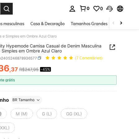
0
0
ar. Press Enter to select.
s masculinas
Casa & Decoração
Tamanhos Grandes
Joias e acessó
 e Simples em Ombre Azul Claro
ity Hypemode Camisa Casual de Denim Masculina
e Simples em Ombre Azul Claro
m2405246878936577
(7 Comentários)
36
,37
R$247,95
-45%
ICE AND AVAILABILITY
ete grátis
nho
BR Tamanho
)
M (M)
G (L)
GG (XL)
(XXL)