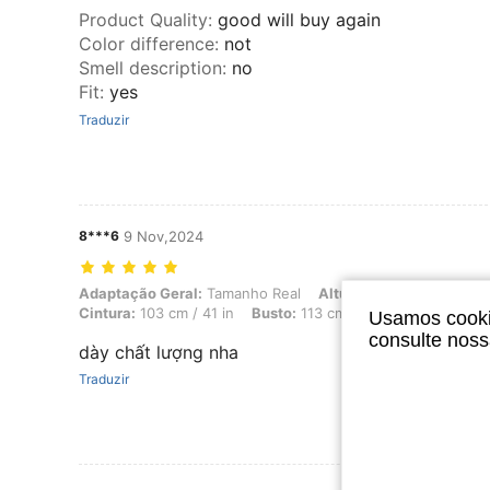
Product Quality
:
good will buy again
Color difference
:
not
Smell description
:
no
Fit
:
yes
Traduzir
8***6
9 Nov,2024
Adaptação Geral: Tamanho Real, Altura: 165 cm / 65 in, Peso: 88 kg /
Adaptação Geral:
Tamanho Real
Altura:
165 cm / 65 in
Cintura:
103 cm / 41 in
Busto:
113 cm / 44 in
Cor:
Lavage
Usamos cookie
consulte nos
dày chất lượng nha
Traduzir
Ver Mais Ava