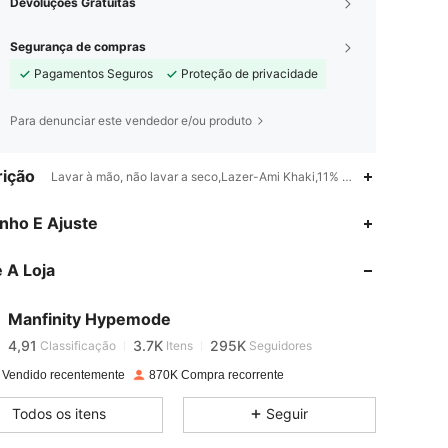
Devoluções Gratuitas
Segurança de compras
Pagamentos Seguros
Proteção de privacidade
Para denunciar este vendedor e/ou produto
ição
Lavar à mão, não lavar a seco,Lazer-Ami Khaki,11% Poliéster,13% Visc
nho E Ajuste
4,91
3.7K
295K
 A Loja
4,91
3.7K
295K
Manfinity Hypemode
4,91
3.7K
295K
Classificação
Itens
Seguidores
t***7
pago
1 dia atrás
 Vendido recentemente
870K Compra recorrente
4,91
3.7K
295K
Todos os itens
Seguir