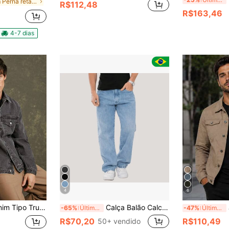
em Perna reta Calça Jeans Masculina
R$112,48
R$163,46
4-7 dias
4
6
emium 91% Algodão para Homens
Calça Balão Calca Jeans Masculina Bag Boca Larga Streetwear
-65%
Últimos 3 dias
-47%
Últimos 3 dias
R$70,20
R$110,49
50+ vendido