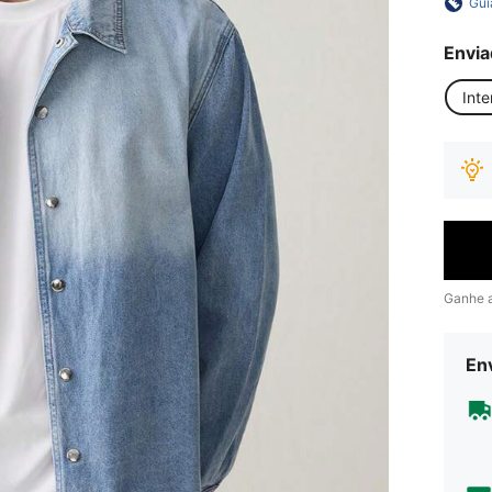
Gui
Envia
Inte
Ganhe 
Env