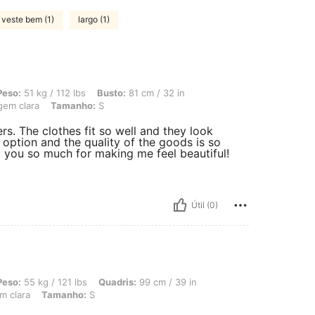
veste bem (1)
largo (1)
 112 lbs, Busto: 81 cm / 32 in, Quadris: 104 cm / 41 in, Cintura: 70 cm / 28 in, C
Peso:
51 kg / 112 lbs
Busto:
81 cm / 32 in
em clara
Tamanho:
S
ers. The clothes fit so well and they look
s option and the quality of the goods is so
nk you so much for making me feel beautiful!
Útil (0)
 121 lbs, Quadris: 99 cm / 39 in, Cintura: 76 cm / 30 in, Busto: 101 cm / 40 in, 
Peso:
55 kg / 121 lbs
Quadris:
99 cm / 39 in
m clara
Tamanho:
S