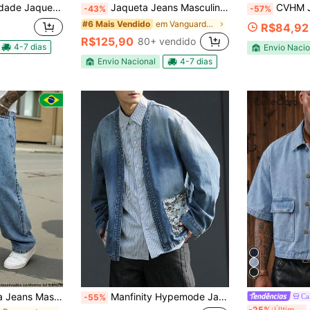
sculina Com Forro e Bolso Externo e Interno Moda Desbotado
Jaqueta Jeans Masculina Streetwear Destroyed Azul – Estilo Urbano Casual com Botões e Bolsos.
CVHM Jeans Premium Bermuda Jeans Jog
-43%
-57%
em Vanguarda - Casual de Rua Jaquetas jeans mascul
#6 Mais Vendido
R$84,92
R$125,90
80+ vendido
4-7 dias
Envio Nacio
Envio Nacional
4-7 dias
 Balão Baggy Skatista Boca Larga Estonada Streetwear
Manfinity Hypemode Jaqueta Denim Casual com Decoração de Bolso Estampado, Moda Masculina
Ca
-55%
-25%
Últimos 3 dias