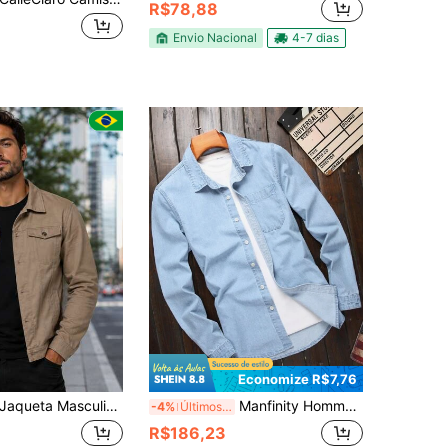
R$78,88
Envio Nacional
4-7 dias
Economize R$7,76
Jaqueta Masculina Jeans e Sarja
Manfinity Homme Camisa de Trabalho de Algodão Azul Clara com Bolso Remendado, Manga Longa, Botões, Sem Camiseta, para Sair, Trabalhar, Faculdade, Outono
-4%
Últimos 3 dias
R$186,23