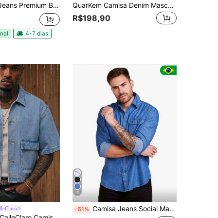
ador Shorts curto Masculino Barra fechada 100% algodão Skypuidos Slim Fit Original
QuarKem Camisa Denim Masculina de Manga Longa Slim Fit Casual com Bolsos, Estilo de Rua Namorado & Marido Casual Confortável Lavada com Bolso Leve para Sair, Outono
R$198,90
nal
4-7 dias
4
Camisa Jeans Social Manga longa com Bolso masculino
lleClaro
-61%
CalleClaro Camisa Denim Casual Lavada Masculina