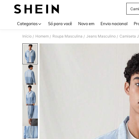
Cami
Use up 
Categorias
Só para você
Novo em
Envio nacional
Pr
Início
Homem
Roupa Masculina
Jeans Masculino
Camiseta J
/
/
/
/