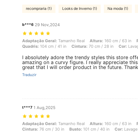
recompraria (1)
Looks de Inverno (1)
Na moda (1)
b***6
29 Nov,2024
Adaptação Geral: Tamanho Real, Altura: 160 cm / 63 in, Peso: 51 kg /
Adaptação Geral:
Tamanho Real
Altura:
160 cm / 63 in
Quadris:
104 cm / 41 in
Cintura:
70 cm / 28 in
Cor:
Lavag
I absolutely adore the trendy styles this store off
amazing on a curvy figure. I really appreciate thi
great that I will order product in the future. Tha
Traduzir
t***7
1 Aug,2025
Adaptação Geral: Tamanho Real, Altura: 160 cm / 63 in, Peso: 55 kg /
Adaptação Geral:
Tamanho Real
Altura:
160 cm / 63 in
Cintura:
76 cm / 30 in
Busto:
101 cm / 40 in
Cor:
Lavage