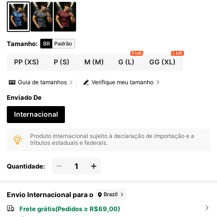
Tamanho
:
BR
Padrão
9 left
5 left
PP
(XS)
P
(S)
M
(M)
G
(L)
GG
(XL)
Guia de tamanhos
Verifique meu tamanho
Enviado De
Internacional
Produto Internacional sujeito à declaração de importação e a
tributos estaduais e federais.
Quantidade:
Envio Internacional para o
Brazil
Frete grátis(Pedidos ≥ R$69,00)