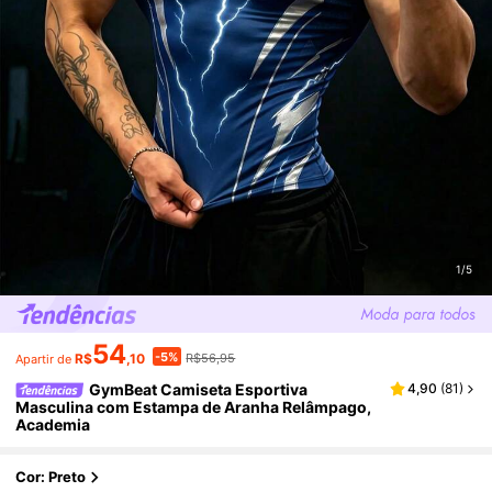
1/5
54
-5%
R$
,10
R$56,95
Apartir de
GymBeat Camiseta Esportiva
4,90
(
81
)
Masculina com Estampa de Aranha Relâmpago,
Academia
Cor: Preto