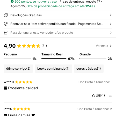
200 pontos, se houver atraso
Prazo de entrega:
Agosto 17 -
Agosto 25,
60% de probabilidade de entrega em até
12
dias
Devoluções Gratuitas
Reenviar se o item estiver perdido/danificado · Pagamentos Seguros · Proteção de privacidade
Para denunciar este vendedor e/ou produto
4,90
(81)
Ver mais
Pequeno
Tamanho Real
Grande
1%
97%
2%
ótimo serviço
(2)
Looks combinando
(1)
cores básicas
(1)
w***0
Cor: Preto / Tamanho: L
Excelente
calidad
Útil
(1)
l***4
Cor: Preto / Tamanho: M
Linda
camisa
❤️