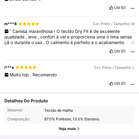
Útil
(0)
m***8
Cor: Preto / Tamanho: M
“
Camisa
maravilhosa
!
O
tecido
Dry
Fit
é
de
excelente
qualidade
,
leve
,
confort
á
vel
e
proporciona
uma
ó
tima
sensa
çã
o
durante
o
uso
.
O
caimento
é
perfeito
e
o
acabamento
muito
bem
-
feito
.
Recomendo
para
quem
busca
conforto
e
Útil
(0)
qualidade
em
uma
ú
nica
pe
ç
a
.”
l***e
Cor: Preto / Tamanho: L
Muito
top
.
Recomendo
Útil
(0)
Detalhes Do Produto
38K Seguidores
4,87
Material:
Tecido de malha
Composição:
87.0% Poliéster, 13.0% Elastano
38K Seguidores
4,87
Veja mais