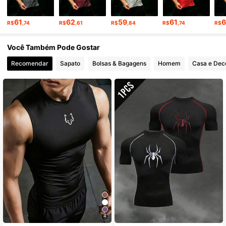
38K Seguidores
4,87
61
62
59
61
R$
,74
R$
,61
R$
,84
R$
,74
R$
38K Seguidores
4,87
Você Também Pode Gostar
Recomendar
Sapato
Bolsas & Bagagens
Homem
Casa e Dec
4