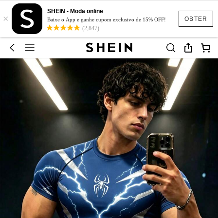
SHEIN - Moda online
×
OBTER
Baixe o App e ganhe cupom exclusivo de 15% OFF!
(2,847)