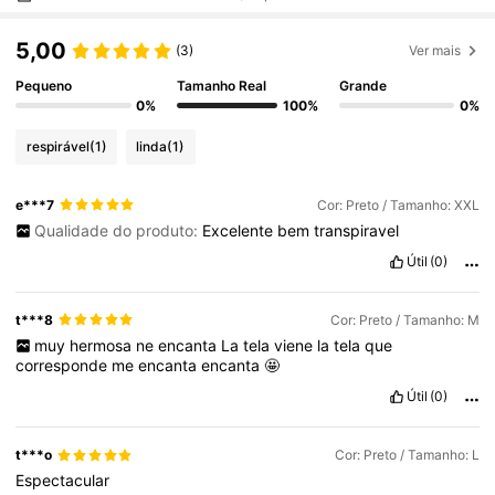
5,00
(3)
Ver mais
Pequeno
Tamanho Real
Grande
0%
100%
0%
respirável
(1)
linda
(1)
e***7
Cor: Preto / Tamanho: XXL
Qualidade do produto:
Excelente
bem
transpiravel
Útil
(0)
t***8
Cor: Preto / Tamanho: M
muy
hermosa
ne
encanta
La
tela
viene
la
tela
que
corresponde
me
encanta
encanta
🤩
Útil
(0)
t***o
Cor: Preto / Tamanho: L
Espectacular