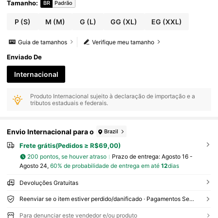
Tamanho
:
BR
Padrão
P
(S)
M
(M)
G
(L)
GG
(XL)
EG
(XXL)
Guia de tamanhos
Verifique meu tamanho
Enviado De
Internacional
Produto Internacional sujeito à declaração de importação e a
tributos estaduais e federais.
Envio Internacional para o
Brazil
Frete grátis(Pedidos ≥ R$69,00)
200 pontos, se houver atraso
Prazo de entrega:
Agosto 16 -
Agosto 24,
60% de probabilidade de entrega em até
12
dias
Devoluções Gratuitas
Reenviar se o item estiver perdido/danificado · Pagamentos Seguros · Proteção de privacidade
Para denunciar este vendedor e/ou produto