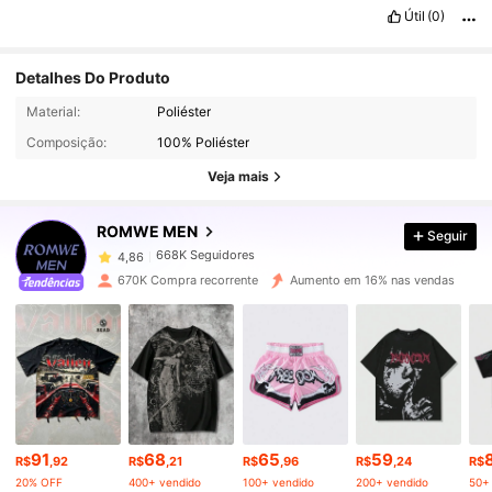
Útil
(0)
Detalhes Do Produto
Material:
Poliéster
668K Seguidores
4,86
Composição:
100% Poliéster
Veja mais
668K Seguidores
4,86
ROMWE MEN
Seguir
668K Seguidores
4,86
670K Compra recorrente
Aumento em 16% nas vendas
668K Seguidores
4,86
668K Seguidores
4,86
91
68
65
59
668K Seguidores
4,86
R$
,92
R$
,21
R$
,96
R$
,24
R$
20% OFF
400+ vendido
100+ vendido
200+ vendido
50+