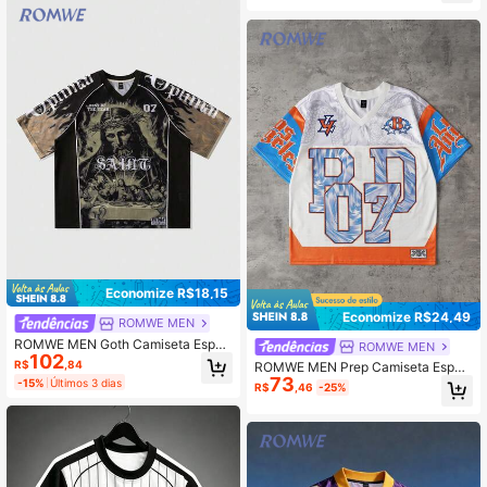
ão, Escola
Economize R$18,15
Economize R$24,49
ROMWE MEN
ROMWE MEN Goth Camiseta Esport
ROMWE MEN
102
iva de Manga Curta com Recortes e
R$
,84
ROMWE MEN Prep Camiseta Esport
m Tecido de Tela, Camisa Atlética
73
iva Masculina de Manga Curta, Tec
-15%
Últimos 3 dias
R$
,46
-25%
ido de Tela com Recortes, Verão