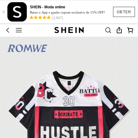
SHEIN - Moda online
×
OBTER
Baixe o App e ganhe cupom exclusivo de 15% OFF!
(2,847)