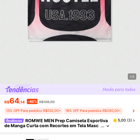
1/5
64
-40%
R$
,14
R$106,90
13% OFF Para pedidos R$130,00+
18% OFF Para pedidos R$260,00+
ROMWE MEN Prep Camiseta Esportiva
5,00
(
3
)
de Manga Curta com Recortes em Tela Masc
ulina, Camisa Atlética