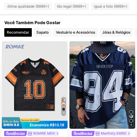
ótima qualidade (9999+)
tão legal (9999+)
igual a foto (9999+)
668K Seguidores
4,86
Você Também Pode Gostar
668K Seguidores
4,86
Recomendar
Sapato
Vestuário e Acessórios
Jóias & Relógios
668K Seguidores
4,86
668K Seguidores
4,86
668K Seguidores
4,86
20
Economize R$13,19
4
ROMWE MEN
Manfinity EMRG