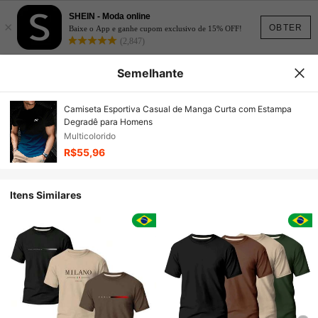
SHEIN - Moda online
×
OBTER
Baixe o App e ganhe cupom exclusivo de 15% OFF!
(2,847)
Semelhante
Camiseta Esportiva Casual de Manga Curta com Estampa
Degradê para Homens
Multicolorido
R$55,96
Itens Similares