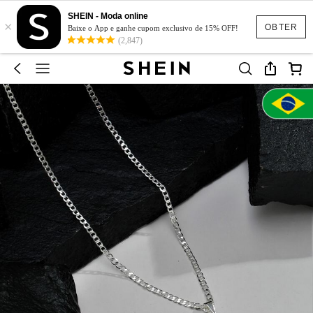
SHEIN - Moda online
×
OBTER
Baixe o App e ganhe cupom exclusivo de 15% OFF!
(2,847)