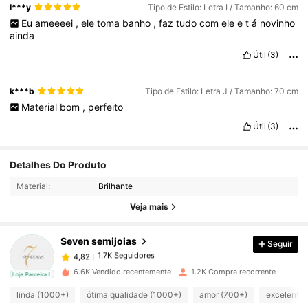
I***y
Tipo de Estilo: Letra I / Tamanho: 60 cm
Eu
ameeeei
,
ele
toma
banho
,
faz
tudo
com
ele
e
t
á
novinho
ainda
Útil
(3)
k***b
Tipo de Estilo: Letra J / Tamanho: 70 cm
Material
bom
,
perfeito
Útil
(3)
1.7K Seguidores
4,82
Detalhes Do Produto
Material:
Brilhante
1.7K Seguidores
4,82
Veja mais
Seven semijoias
Seguir
1.7K Seguidores
4,82
d***e
pago
1 dia atrás
6.6K Vendido recentemente
1.2K Compra recorrente
cal
Loja Parceira Local
1.7K Seguidores
4,82
linda (1000+)
ótima qualidade (1000+)
amor (700+)
excelente 