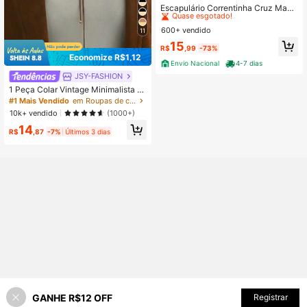
Quase esgotado!
Escapulário Correntinha Cruz Masc
ulina Banhado A Prata 925
#3 Mais Vendido
#3 Mais Vendido
em Religioso Colares Homens
em Religioso Colares Homens
600+ vendido
Quase esgotado!
Quase esgotado!
11
#3 Mais Vendido
em Religioso Colares Homens
15
R$
,99
-73%
Quase esgotado!
Economize R$1,12
Envio Nacional
4-7 dias
JSY-FASHION
1 Peça Colar Vintage Minimalista Pr
eto com Bola de Metal Multicamad
#1 Mais Vendido
em Roupas de clube Jóias e Relógios
as em Formato de Y, Adequado par
10k+ vendido
(1000+)
a Uso Diário, Festa e Férias
14
R$
,87
-7%
Últimos 3 dias
GANHE R$12 OFF
ADICIONAR AO CARRINHO
Registrar
71% OFF!