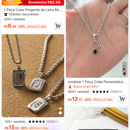
Economize R$2,99
1 Peça Colar Pingente de Letra Mini
malista em Aço Inoxidável para Ho
Clientes recorrentes
mens, Adequado para Viagem e Us
200+ vendido
o em Fotos
8
R$
,96
-25%
Últimos 2 dias
#3 Mais Vendido
em Prata Colares Pingentes Homens
Quase esgotado!
rundraw 1 Peça Colar Personalizad
o de Pingente de Aranha Cúbica M
#3 Mais Vendido
#3 Mais Vendido
em Prata Colares Pingentes Homens
em Prata Colares Pingentes Homens
etálica Retrô, Adequado para Festa
Quase esgotado!
Quase esgotado!
800+ vendido
(1000+)
s e Uso Diário, Acessório Unissex
#3 Mais Vendido
em Prata Colares Pingentes Homens
12
R$
,72
-20%
Últimos 2 dias
Quase esgotado!
100+ vendido
(1000+)
15
R$
,12
-20%
Últimos 2 dias