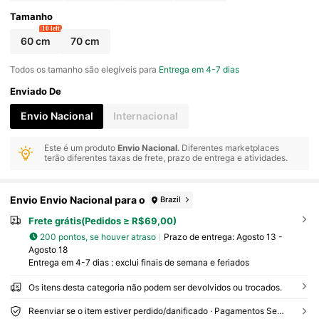
Tamanho
10 left
60 cm
70 cm
Todos os tamanho são elegíveis para
Entrega em 4-7 dias
Enviado De
Envio Nacional
Internacional
Este é um produto
Envio Nacional
. Diferentes marketplaces
terão diferentes taxas de frete, prazo de entrega e atividades.
Envio Envio Nacional para o
Brazil
Frete grátis(Pedidos ≥ R$69,00)
200 pontos, se houver atraso
Prazo de entrega:
Agosto 13 -
Agosto 18
Entrega em 4-7 dias : exclui finais de semana e feriados
Os itens desta categoria não podem ser devolvidos ou trocados.
Reenviar se o item estiver perdido/danificado · Pagamentos Seguros · Proteção de privacidade