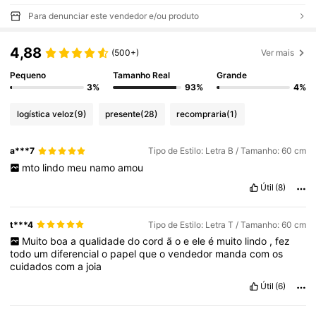
Para denunciar este vendedor e/ou produto
4,88
(500+)
Ver mais
Pequeno
Tamanho Real
Grande
3%
93%
4%
logística veloz
(9)
presente
(28)
recompraria
(1)
a***7
Tipo de Estilo: Letra B / Tamanho: 60 cm
mto
lindo
meu
namo
amou
Útil
(8)
t***4
Tipo de Estilo: Letra T / Tamanho: 60 cm
Muito
boa
a
qualidade
do
cord
ã
o
e
ele
é
muito
lindo
,
fez
todo
um
diferencial
o
papel
que
o
vendedor
manda
com
os
cuidados
com
a
joia
Útil
(6)