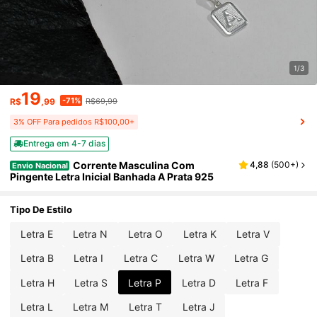
1/3
19
-71%
R$
,99
R$69,99
3% OFF Para pedidos R$100,00+
Entrega em 4-7 dias
Corrente Masculina Com
4,88
(
500+
)
Envio Nacional
Pingente Letra Inicial Banhada A Prata 925
Tipo De Estilo
Letra E
Letra N
Letra O
Letra K
Letra V
Letra B
Letra I
Letra C
Letra W
Letra G
Letra H
Letra S
Letra P
Letra D
Letra F
Letra L
Letra M
Letra T
Letra J