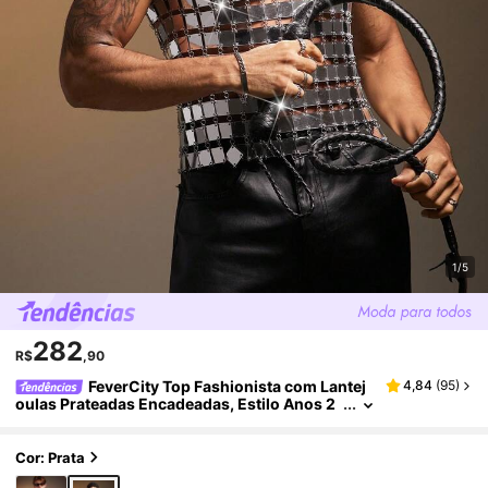
1/5
282
R$
,90
FeverCity Top Fashionista com Lantej
4,84
(
95
)
oulas Prateadas Encadeadas, Estilo Anos 2
000
Cor: Prata