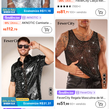
FeverCity Calça Reta Solta com Remendos e Franjas para Homens, Calça Folgada Lisa para Sair, Presente para Marido e Namorado
-25%
Últimos 2 dias
(100+)
Economize R$11,16
81
R$
,71
100+ vendido
AKNOTIC
AKNOTIC Camiseta Masculina Casual Solta com Contas e Lantejoulas de Manga Curta, Para Festa, Para Amigos Camiseta Brilhante, Verão, Férias, Presentes do Dia dos Pais, Futebol
-9%
Últimos 2 dias
112
R$
,79
4
FeverCity
FeverCity Regata Masculina de Malha Transparente com Glitter e Gola Redonda, Sem Mangas
51
Economize R$31,31
R$
,99
60+ vendido