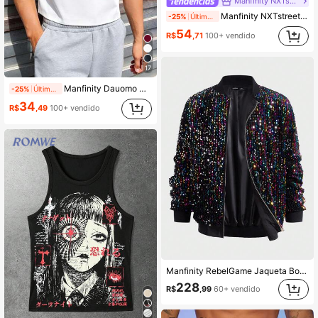
Manfinity NXTstreet
Manfinity NXTstreet Regata Slim Fit Franzida de Cor Sólida para Homens no Verão
-25%
Últimos 2 dias
54
R$
,71
100+ vendido
17
Manfinity Dauomo Regata Minimalista de Moda Casual Masculina, Cor Clássica e Versátil
-25%
Últimos 2 dias
34
R$
,49
100+ vendido
Manfinity RebelGame Jaqueta Bomber com Zíper e Lantejoulas Masculina, Jaqueta de Beisebol com Lantejoulas Preta de Manga Longa para Festa, Presente para Amigos, Marido, Namorado, para Outono, Inverno, Férias, Presente do Dia dos Pais
228
R$
,99
60+ vendido