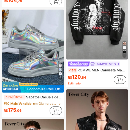
104
R$
,79
11
ROMWE MEN
ROMWE MEN Camiseta Masculina de Manga Longa com Estampa de Personagem de Anime e Decoração de Rebites, Ajuste Solto
-13%
120
R$
,84
6
Estimado
Economize R$30,89
Sapatos Casuais de Couro com Espelho Prateado Brilhante, Sola Grossa Cinza Resistente à Sujeira com Amortecimento, Sapatos Esportivos de Caminhada para Casal em Festa de Natal, Presente de Ano Novo Feriado Sapatos de Skate Masculinos (Para Palma Larga, Recomenda-se Aumentar um Tamanho)
-15%
Últimos 2 dias
#10 Mais Vendido
em Glamoroso Tênis Masculino
175
R$
,06