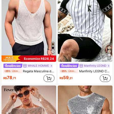
101K Seguidores
4,90
101K Seguidores
4,90
Economize R$26,24
9
WHALE HOMME
Manfinity LEGND
Regata Masculina de Tricô Vintage com Recorte Vazado, Modelagem Solta, Sem Mangas, Casual Esportiva Fitness para o Verão
Manfinity LEGND Camiseta Casual Masculina de Manga Curta Raglan com Estampa Listrada
-25%
Últimos 2 dias
-25%
Últimos 2 dias
78
59
R$
,71
R$
,21