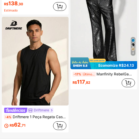
138
R$
,30
Estimado
4
Economize R$24,13
Manfinity RebelGame Calça Flare Casual Masculina de Tricô com Folha de Prata, Férias, Presentes para o Dia dos Pais, Futebol
-17%
Últimos 2 dias
117
R$
,82
Driftmere
Driftmere 1 Peça Regata Casual Masculina Sem Mangas com Gola Redonda, Estilo Versátil de Rua para Uso Diário, Exercício, Ar Livre, Praia, Academia de Verão
-4%
62
R$
,71