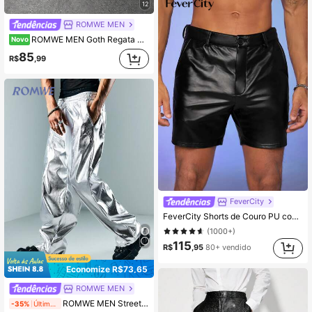
12
ROMWE MEN
ROMWE MEN Goth Regata Masculina de Verão com Estampa de Desenho Animado
Novo
85
R$
,99
FeverCity
FeverCity Shorts de Couro PU com Botões na Frente, Lisos Pretos, Sexy para Festa
(1000+)
115
R$
,95
80+ vendido
Economize R$73,65
ROMWE MEN
ROMWE MEN Street Life Calça Cargo Solta com Cordão na Cintura e Bolsos, Cor Sólida
-35%
Últimos 2 dias