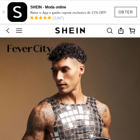
SHEIN - Moda online
×
OBTER
Baixe o App e ganhe cupom exclusivo de 15% OFF!
(2,847)