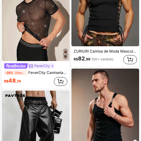
ZURIURI Camisa de Moda Masculina com Desenho de Ilhós e Cadarço, Gola Redonda, Cor Sólida
82
R$
,99
100+ vendido
FeverCity
FeverCity Camiseta Masculina de Manga Curta Transparente com Design Cintilante, para Sair, Presente para Namorado, Verão
-25%
Últimos 2 dias
48
R$
,74