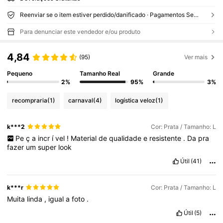
Reenviar se o item estiver perdido/danificado · Pagamentos Seguros · Proteção de privacidade
Para denunciar este vendedor e/ou produto
4,84
(95)
Ver mais
Pequeno
Tamanho Real
Grande
2%
95%
3%
recompraria
(1)
carnaval
(4)
logística veloz
(1)
k***2
Cor: Prata / Tamanho: L
Pe
ç
a
incr
í
vel
!
Material
de
qualidade
e
resistente
.
Da
pra
fazer
um
super
look
Útil
(41)
k***r
Cor: Prata / Tamanho: L
Muita
linda
,
igual
a
foto
.
Útil
(5)