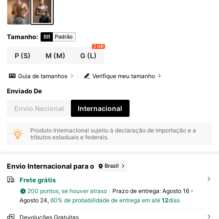
Tamanho
:
BR
Padrão
2 left
P
(S)
M
(M)
G
(L)
Guia de tamanhos
Verifique meu tamanho
Enviado De
Envio Nacional
Internacional
Produto Internacional sujeito à declaração de importação e a
tributos estaduais e federais.
Envio Internacional para o
Brazil
Frete grátis
200 pontos, se houver atraso
Prazo de entrega:
Agosto 16 -
Agosto 24,
60% de probabilidade de entrega em até
12
dias
Devoluções Gratuitas