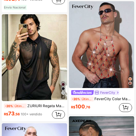
Envio Nacional
FeverCity
4
FeverCity Colar Masculino com Corrente Brilhante Vazada, Estilo Personalizado
-20%
Últimos 2 dias
ZURIURI Regata Masculina Casual de Verão para Férias, Transparente, Sexy e Fashion, Sem Mangas
100
-20%
Últimos 2 dias
R$
,76
73
R$
,56
100+ vendido