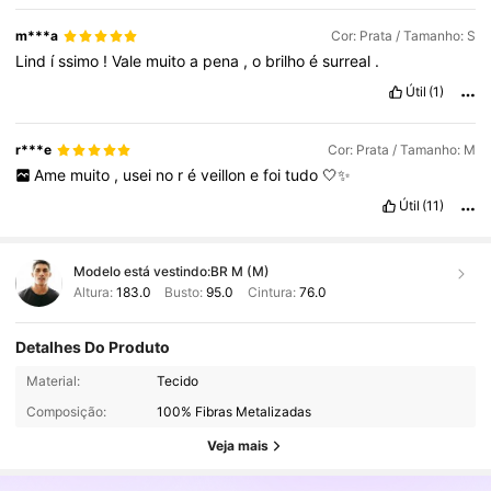
m***a
Cor: Prata / Tamanho: S
Lind
í
ssimo
!
Vale
muito
a
pena
,
o
brilho
é
surreal
.
Útil
(1)
r***e
Cor: Prata / Tamanho: M
Ame
muito
,
usei
no
r
é
veillon
e
foi
tudo
🤍✨
Útil
(11)
Modelo está vestindo:
BR M (M)
Altura:
183.0
Busto:
95.0
Cintura:
76.0
Detalhes Do Produto
101K Seguidores
4,90
Material:
Tecido
Composição:
100% Fibras Metalizadas
101K Seguidores
4,90
Veja mais