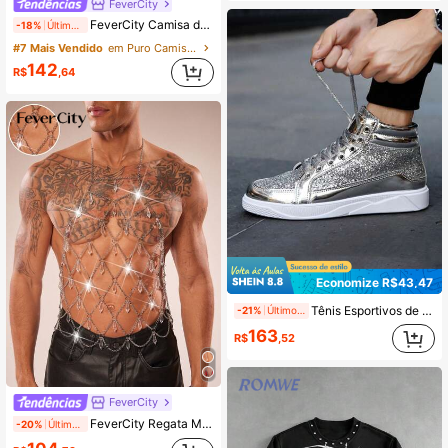
FeverCity
FeverCity Camisa de Manga Curta Decorada com Lantejoulas para Homens
-18%
Últimos 2 dias
#7 Mais Vendido
em Puro Camisas masculinas
142
R$
,64
Economize R$43,47
Tênis Esportivos de Cano Alto com Glitter e Enfeites de Strass, Calçado Casual de Fitness Unissex
-21%
Últimos 2 dias
163
R$
,52
FeverCity
FeverCity Regata Masculina Fashionable Sexy Sem Mangas Decotada Nas Costas Com Corrente Brilhante
-20%
Últimos 2 dias