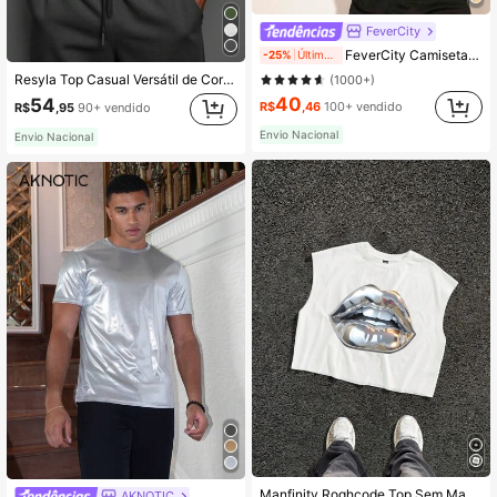
FeverCity
FeverCity Camiseta de Manga Longa Transparente com Estampa Gráfica de Mapa de Calor Corporal Masculino, Engraçada, Presente para Namorado, Saída, Verão, Outono
-25%
Últimos 2 dias
Resyla Top Casual Versátil de Cor Sólida para Uso Diário Masculino
(1000+)
40
54
R$
,46
100+ vendido
R$
,95
90+ vendido
Envio Nacional
Envio Nacional
Manfinity Roghcode Top Sem Mangas com Estampa de Lábios para Homens, Adequado para Verão, Férias
AKNOTIC