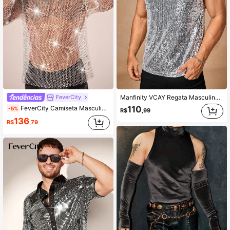
FeverCity
Manfinity VCAY Regata Masculina Casual de Malha com Lantejoulas, Ajuste Solto, Moda para Uso Diário, Férias, Presentes do Dia dos Pais, Futebol
FeverCity Camiseta Masculina de Manga Longa com Gola Barco e Tela Brilhante
110
-5%
R$
,99
136
R$
,79