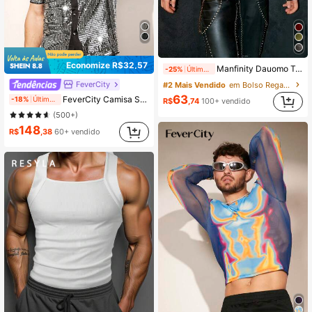
Economize R$32,57
Manfinity Dauomo Top Casual Masculina de Cor Sólida com Gola Padre, Plissada e Versátil para Uso Diário
-25%
Últimos 2 dias
FeverCity
#2 Mais Vendido
em Bolso Regatas masculinas
63
FeverCity Camisa Solta de Manga Curta com Lantejoulas Brilhantes para Homens, para Festa de Verão, Camisa para Sair, Presente para o Namorado
-18%
Últimos 2 dias
R$
,74
100+ vendido
(500+)
148
R$
,38
60+ vendido