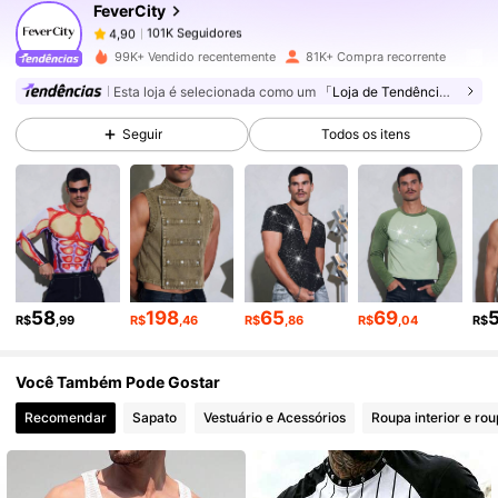
FeverCity
101K Seguidores
4,90
j***4
pago
1 dia atrás
99K+ Vendido recentemente
81K+ Compra recorrente
101K Seguidores
4,90
Esta loja é selecionada como um
「Loja de Tendências」
Seguir
Todos os itens
101K Seguidores
4,90
101K Seguidores
4,90
101K Seguidores
4,90
58
198
65
69
R$
,99
R$
,46
R$
,86
R$
,04
R$
Você Também Pode Gostar
101K Seguidores
4,90
Recomendar
Sapato
Vestuário e Acessórios
Roupa interior e ro
101K Seguidores
4,90