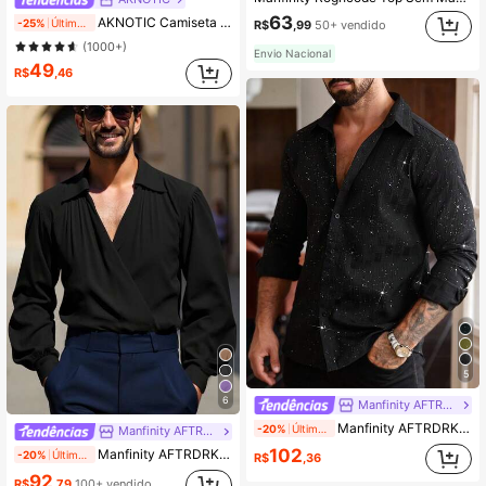
63
AKNOTIC Camiseta Masculina de Manga Curta com Gola Redonda Lisa Metálica de Verão, Estilo Anos 2000, Coisas de Casal, Férias, Presentes do Dia dos Pais, Futebol
-25%
Últimos 2 dias
R$
,99
50+ vendido
(1000+)
Envio Nacional
49
R$
,46
5
6
Manfinity AFTRDRK
Manfinity AFTRDRK Camisa Masculina Elegante com Botões e Manga Longa, Design Texturizado Cintilante, Casual Preto e Branco, Festa de Inverno, Férias, Rave, Estilo de Rua, Formal
-20%
Últimos 2 dias
Manfinity AFTRDRK
102
Manfinity AFTRDRK Camisa Masculina Preta Elegante de Outono, Solta, Cor Sólida Simples, Gola Transpassada, Manga Lanterna, Camisa Casual de Negócios, Presente de Festa para Ele, Formal
-20%
Últimos 2 dias
R$
,36
92
R$
,79
100+ vendido