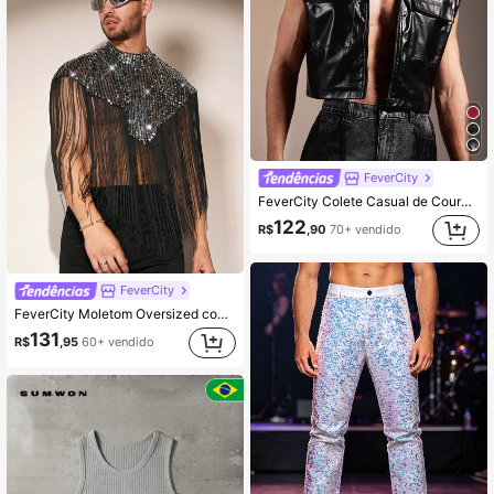
FeverCity
FeverCity Colete Casual de Couro PU de Cor Sólida com Bolsos, Outono Inverno
122
R$
,90
70+ vendido
FeverCity
FeverCity Moletom Oversized com Gola Alta Falsa e Franjas de Lantejoulas para Homens, Presente para Amigos, Marido, Namorado, para o Outono e Inverno
131
R$
,95
60+ vendido