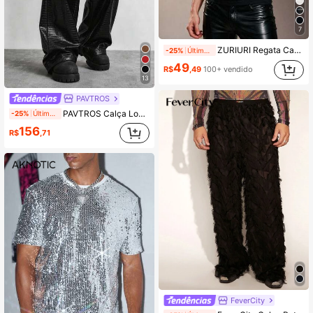
7
ZURIURI Regata Casual Masculina de Cor Sólida com Alça de Metal, Verão
-25%
Últimos 2 dias
49
R$
,49
100+ vendido
13
PAVTROS
PAVTROS Calça Longa Masculina de PU com Estampa de Crocodilo para Uso Diário
-25%
Últimos 2 dias
156
R$
,71
FeverCity