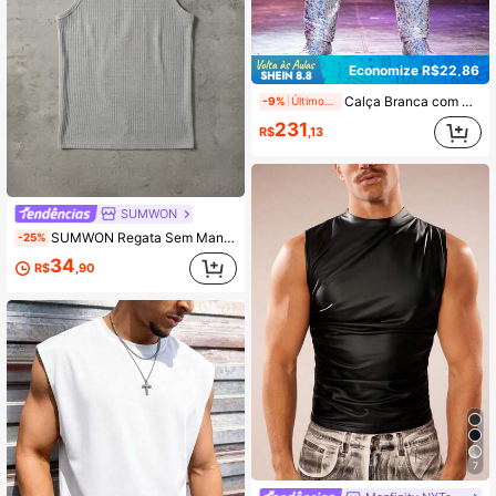
Economize R$22,86
Calça Branca com Paetês Masculina, Calça Reta Brilhante, Adequada para Ocasiões de Discoteca, Boate e Apresentações
-9%
Últimos 2 dias
231
R$
,13
SUMWON
SUMWON Regata Sem Mangas de Malha Waffle, Gola Redonda, Ajuste Muscular, Estilo Casual de Verão, Jersey Texturizado com Nervuras
-25%
34
R$
,90
7