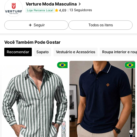
Verture Moda Masculina
13 Seguidores
4,69
Loja Parceira Local
a***2
seguido
1 dia atrás
13 Seguidores
4,69
Seguir
Todos os itens
13 Seguidores
4,69
13 Seguidores
4,69
Você Também Pode Gostar
13 Seguidores
4,69
Recomendar
Sapato
Vestuário e Acessórios
Roupa interior e ro
13 Seguidores
4,69
13 Seguidores
4,69
5