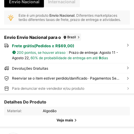
Envio Nacional
Internacional
Este é um produto
Envio Nacional
. Diferentes marketplaces
terão diferentes taxas de frete, prazo de entrega e atividades.
Envio Envio Nacional para o
Brazil
Frete grátis(Pedidos ≥ R$69,00)
200 pontos, se houver atraso
Prazo de entrega:
Agosto 11 -
Agosto 22,
60% de probabilidade de entrega em até
9
dias
Devoluções Gratuitas
Reenviar se o item estiver perdido/danificado · Pagamentos Seguros · Proteção de privacidade
Para denunciar este vendedor e/ou produto
13 Seguidores
Detalhes Do Produto
4,69
Material:
Algodão
13 Seguidores
4,69
Veja mais
13 Seguidores
4,69
13 Seguidores
4,69