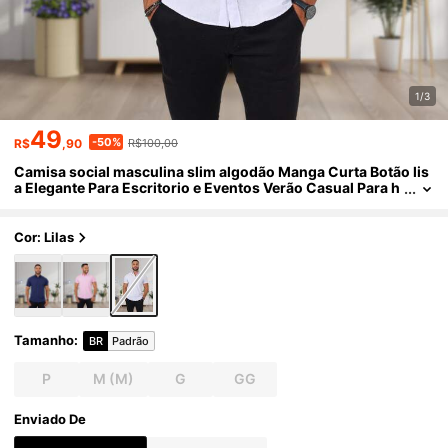
1/3
49
-50%
R$
,90
R$100,00
Camisa social masculina slim algodão Manga Curta Botão lis
a Elegante Para Escritorio e Eventos Verão Casual Para h
omens
Cor: Lilas
Tamanho
:
BR
Padrão
P
M
(M)
G
GG
Enviado De