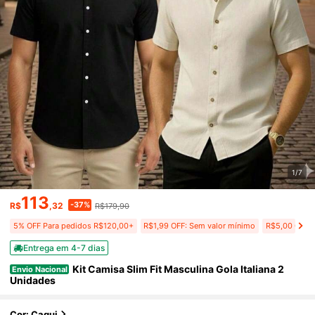
1/7
113
-37%
R$
,32
R$179,90
5% OFF Para pedidos R$120,00+
R$1,99 OFF: Sem valor mínimo
R$5,00 OFF P
Entrega em 4-7 dias
Kit Camisa Slim Fit Masculina Gola Italiana 2
Envio Nacional
Unidades
Cor: Caqui