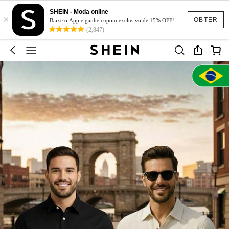
SHEIN - Moda online
×
OBTER
Baixe o App e ganhe cupom exclusivo de 15% OFF!
(2,847)