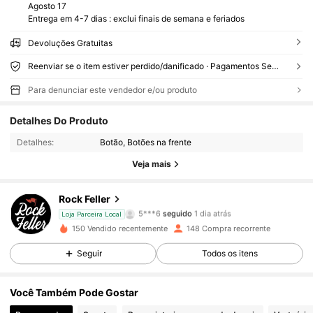
Agosto 17
Entrega em 4-7 dias : exclui finais de semana e feriados
Devoluções Gratuitas
Reenviar se o item estiver perdido/danificado · Pagamentos Seguros · Proteção de privacidade
Para denunciar este vendedor e/ou produto
371 Seguidores
4,79
Detalhes Do Produto
Detalhes:
Botão, Botões na frente
371 Seguidores
4,79
Veja mais
371 Seguidores
4,79
Rock Feller
5***6
seguido
1 dia atrás
Loja Parceira Local
371 Seguidores
4,79
150 Vendido recentemente
148 Compra recorrente
371 Seguidores
4,79
Seguir
Todos os itens
371 Seguidores
4,79
Você Também Pode Gostar