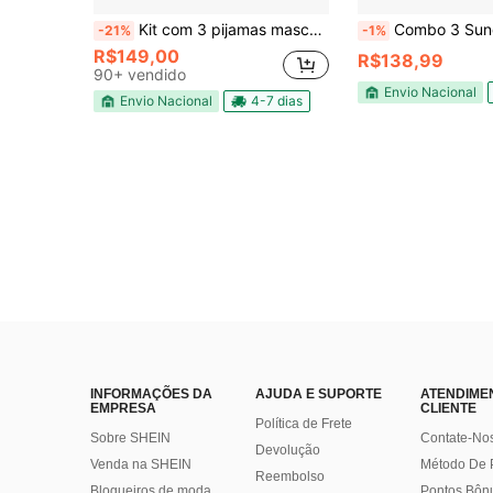
Kit com 3 pijamas masculino curto 100% algodão Verde, Cinza, Azul Marinho
Combo 3 Sunga Masculina Slim 6cm Lateral 
-21%
-1%
R$149,00
R$138,99
90+ vendido
Envio Nacional
Envio Nacional
4-7 dias
INFORMAÇÕES DA
AJUDA E SUPORTE
ATENDIME
EMPRESA
CLIENTE
Política de Frete
Sobre SHEIN
Contate-No
Devolução
Venda na SHEIN
Método De
Reembolso
Blogueiros de moda
Pontos Bôn