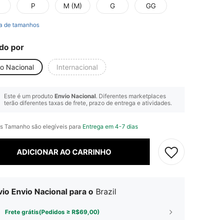
P
M (M)
G
GG
a de tamanhos
do por
io Nacional
Internacional
Este é um produto
Envio Nacional
. Diferentes marketplaces
terão diferentes taxas de frete, prazo de entrega e atividades.
s Tamanho são elegíveis para
Entrega em 4-7 dias
ADICIONAR AO CARRINHO
io Envio Nacional para o
Brazil
Frete grátis(Pedidos ≥ R$69,00)