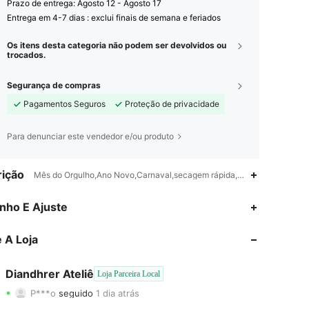
Prazo de entrega:
Agosto 12 - Agosto 17
Entrega em 4-7 dias : exclui finais de semana e feriados
Os itens desta categoria não podem ser devolvidos ou
trocados.
Segurança de compras
Pagamentos Seguros
Proteção de privacidade
Para denunciar este vendedor e/ou produto
ição
Mês do Orgulho,Ano Novo,Carnaval,secagem rápida,respirável,Tecido
nho E Ajuste
4,71
103
268
 A Loja
4,71
103
268
4,71
103
268
Diandhrer Ateliê
Loja Parceira Local
P***o
seguido
1 dia atrás
4,71
103
268