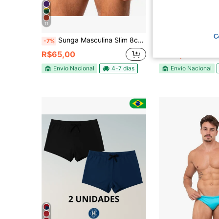
11
4
C
Sunga Masculina Slim 8cm Lateral Diandrher Toque Moderno Confortável Praia Piscina Sol Verão
Sunga Masculina Slim Lisa com Forro
-7%
-9%
R$65,00
R$49,90
Envio Nacional
4-7 dias
Envio Nacional