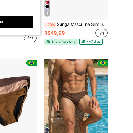
7
Economize R$12,24
es
Sunga Masculina Slim 6cm Praia Piscina Roupa de Banho Verão Confortável
viga Onda
-23%
ulina Minimalista de Cor Sólida, Casual, para Férias
R$49,99
Envio Nacional
4-7 dias