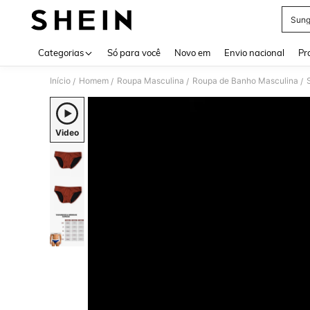
Sung
Use up 
Categorias
Só para você
Novo em
Envio nacional
Pr
Início
Homem
Roupa Masculina
Roupa de Banho Masculina
/
/
/
/
Video