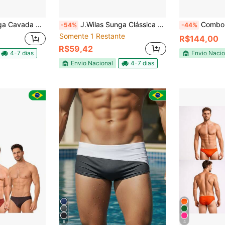
alho - JWilas Beachwear
J.Wilas Sunga Clássica Preta - JWilas Beachwear
Combo 3 Sunga Masculin
-54%
-44%
Somente 1 Restante
R$144,00
R$59,42
4-7 dias
Envio Nacio
Envio Nacional
4-7 dias
6
4