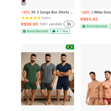
7
Kit 3 Sunga Box Shorts Masculina Verão UV com Forro em Poliamida e Cordão Para Ajuste
J.Wilas Sunga Cavada Orv
-57%
-28%
(100+)
R$93,42
R$59,90
100+ vendido
Envio Nacional
Envio Nacional
4-7 dias