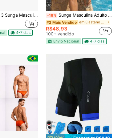
10
a Slim 6cm Lateral Diandrher- Café, Nude e Caramelo
Sunga Masculina Adulto Básica Lycra Premium Cores Lateral Fina 6cm
-18%
em Elastano Shorts de praia masculinos
#2 Mais Vendido
R$48,93
nal
4-7 dias
100+ vendido
Envio Nacional
4-7 dias