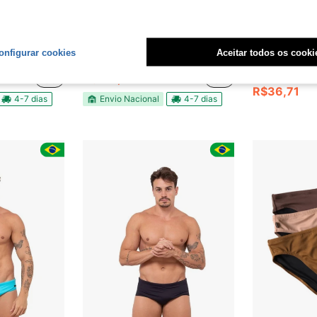
12
onfigurar cookies
Aceitar todos os cooki
 e Cordão Ajustável Praia Verão
Combo 3 Sunga Masculina Slim 6cm Lateral Diandrher - Preto, Mostarda e Listrada
Na
-21%
Naviga Onda Sunga Masc
-25%
R$125,99
R$36,71
4-7 dias
Envio Nacional
4-7 dias