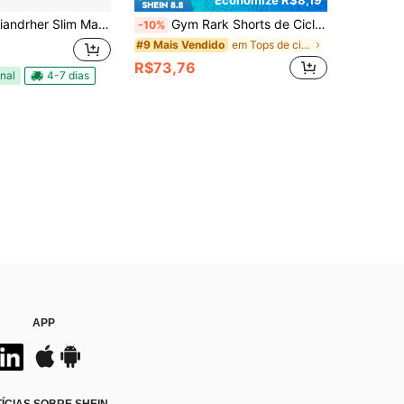
Economize R$8,19
im Masculina Para Adultos 6cm Lateral
Gym Rark Shorts de Ciclismo Masculina em Azul com Material Elástico Absorvente de Suor, Acolchoada com Gel, Shorts de Ciclismo e Ginástica
-10%
em Tops de ciclismo masculinos
#9 Mais Vendido
R$73,76
nal
4-7 dias
APP