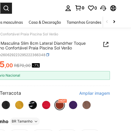
0
0
ar. Press Enter to select.
s masculinas
Casa & Decoração
Tamanhos Grandes
Joias e acessó
onfortável Praia Piscina Sol Verão
Masculina Slim 8cm Lateral Diandrher Toque
o Confortável Praia Piscina Sol Verão
m260629223295222366348
5
,00
R$70,00
-7%
ICE AND AVAILABILITY
vio Nacional
Terracota
Ampliar imagem
nho
BR Tamanho