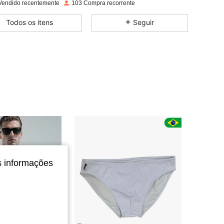
Vendido recentemente
103 Compra recorrente
4,71
103
268
Todos os itens
Seguir
4,71
103
268
4,71
103
268
4,71
103
268
4,71
103
268
4,71
103
268
s informações