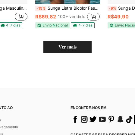
Diandrher - Terracota, Marrom e Nude
Sunga Listra Bicolor Fashion Moda Praia Lançamento
Sunga Diandrher Sl
-15%
-9%
R$69,82
R$49,90
100+ vendido
4-7 dias
Envio Nacional
4-7 dias
Envio Nacio
Ver mais
NTO AO
ENCONTRE-NOS EM
s
 Pagamento
us