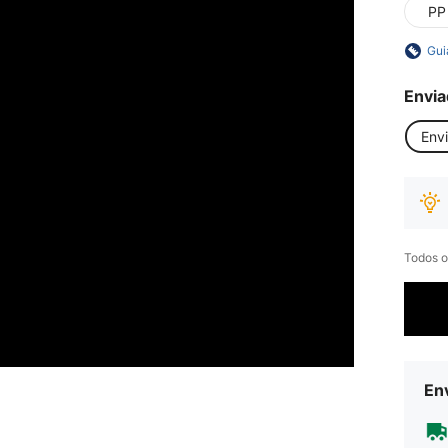
PP
Gui
Envia
Env
Todos o
Env