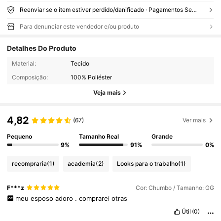
Reenviar se o item estiver perdido/danificado · Pagamentos Seguros · Proteção de privacidade
Para denunciar este vendedor e/ou produto
Detalhes Do Produto
Material:
Tecido
Composição:
100% Poliéster
Veja mais
4,82
(67)
Ver mais
Pequeno
Tamanho Real
Grande
9%
91%
0%
recompraria
(1)
academia
(2)
Looks para o trabalho
(1)
F***z
Cor: Chumbo / Tamanho: GG
meu
esposo
adoro
.
comprarei
otras
Útil
(0)