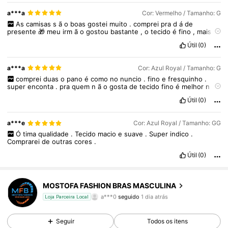
a***a
Cor: Vermelho / Tamanho: G
As
camisas
s
ã
o
boas
gostei
muito
.
comprei
pra
d
á
de
presente
🎁
meu
irm
ã
o
gostou
bastante
,
o
tecido
é
fino
,
mais
por
ser
uma
camisa
esportiva
🚲
é
perfeita
👏🏻👏🏻👏🏻👏🏻
Útil
(0)
a***a
Cor: Azul Royal / Tamanho: G
comprei
duas
o
pano
é
como
no
nuncio
.
fino
e
fresquinho
.
super
enconta
.
pra
quem
n
ã
o
gosta
de
tecido
fino
é
melhor
n
ã
o
comprar
..
mais
eu
gostei
muito
.
concerteza
vou
comprar
Útil
(0)
novamente
🙏🏻❤️
a***e
Cor: Azul Royal / Tamanho: GG
6 Seguidores
4,85
Ó
tima
qualidade
.
Tecido
macio
e
suave
.
Super
indico
.
Comprarei
de
outras
cores
.
6 Seguidores
4,85
Útil
(0)
6 Seguidores
4,85
MOSTOFA FASHION BRAS MASCULINA
a***0
seguido
1 dia atrás
Loja Parceira Local
6 Seguidores
4,85
Seguir
Todos os itens