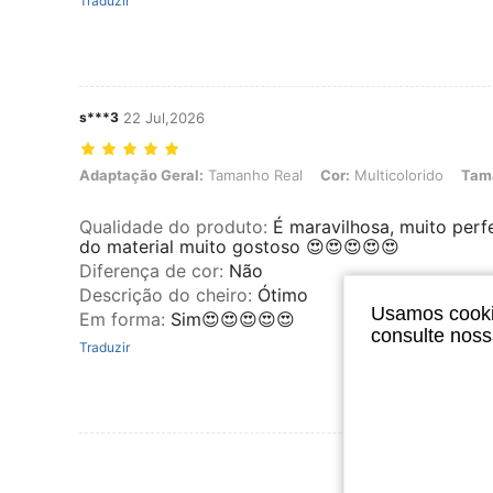
Traduzir
s***3
22 Jul,2026
Adaptação Geral: Tamanho Real, Cor: Multicolorido, Tamanho: L
Adaptação Geral:
Tamanho Real
Cor:
Multicolorido
Tam
Qualidade do produto
:
É maravilhosa, muito perf
do material muito gostoso 😍😍😍😍😍
Diferença de cor
:
Não
Descrição do cheiro
:
Ótimo
Usamos cookie
Em forma
:
Sim😍😍😍😍😍
consulte nos
Traduzir
Ver Mais Ava