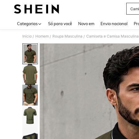
Cami
Use up 
Categorias
Só para você
Novo em
Envio nacional
Pr
Início
Homem
Roupa Masculina
Camiseta e Camisa Masculina
/
/
/