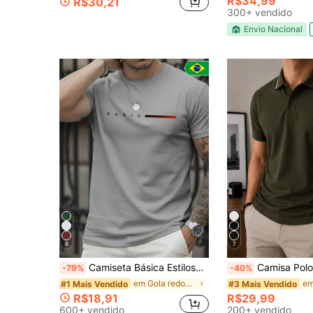
R$34,99
R$30,21
300+ vendido
Envio Nacional
8
7
Camiseta Básica Estilosa Masculina Estampada Paris Gradiente Street Malha Respirável Academia
Camisa Polo Todos Ajuste 
-79%
-40%
em Gola redonda Camisas masculinas
#1 Mais Vendido
#3 Mais Vendido
R$18,91
R$29,99
600+ vendido
200+ vendido