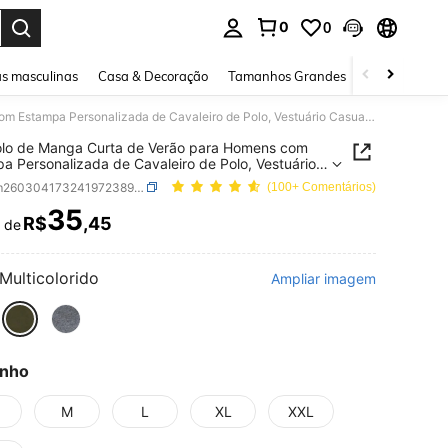
0
0
ar. Press Enter to select.
s masculinas
Casa & Decoração
Tamanhos Grandes
Joias e acessó
Top Polo de Manga Curta de Verão para Homens com Estampa Personalizada de Cavaleiro de Polo, Vestuário Casual Fashionável para Uso Externo, Adequado para Corrida, Golfe, Pesca, Basquete, Camping, Academia, Natação e Praia, Ótimo Presente para Marido ou Namorado
lo de Manga Curta de Verão para Homens com
a Personalizada de Cavaleiro de Polo, Vestuário
 Fashionável para Uso Externo, Adequado para
SKU: sm260304173241972389118
(100+ Comentários)
a, Golfe, Pesca, Basquete, Camping, Academia,
o e Praia, Ótimo Presente para Marido ou
35
R$
,45
r de
ICE AND AVAILABILITY
ado
Multicolorido
Ampliar imagem
nho
M
L
XL
XXL