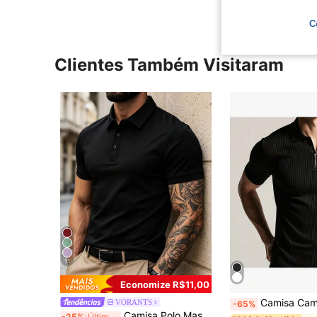
C
Clientes Também Visitaram
11
Economize R$11,00
Camisa Camiseta Polo Manga Curta Com Ziper Masc
VORANTS
-65%
Camisa Polo Masculina de Manga Curta Casual para Uso Diário, Cor Sólida, Adequada para Esportes de Golfe, Camisa Polo Preta
-25%
Últimos 2 dias