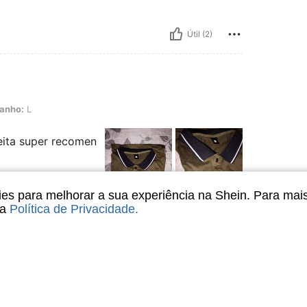
Útil (2)
anho:
L
eita super recomen
s para melhorar a sua experiência na Shein. Para mai
sa
Política de Privacidade
.
Útil (0)
liações