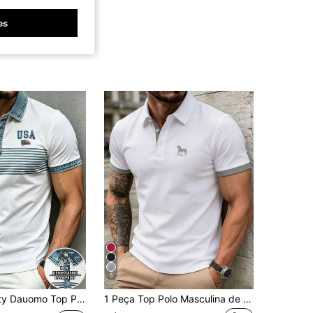
es
5
e Negócios com Blocos de Cor Azul & Branco, Uso no Escritório, Diário, Estilo Elegante, Tecido Confortável, Top Polo com Padrão de Estampa de Letra Minimalista
1 Peça Top Polo Masculina de Verão com Gola Contrastante e Estampa de Cavalo - Seda de Gelo, Secagem Rápida, Respirável, Top Casual de Negócios para Deslocamento