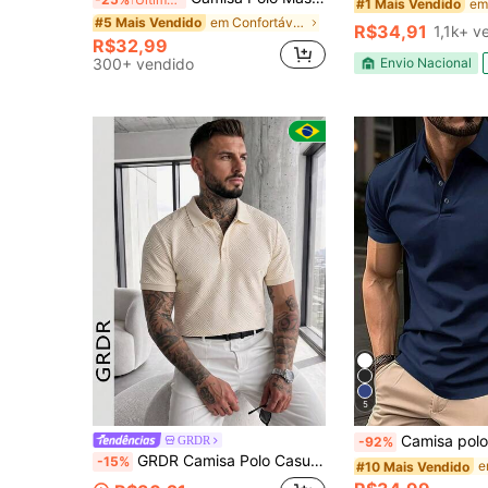
#1 Mais Vendido
em Confortável Camisas Polo Masculinas
#5 Mais Vendido
R$34,91
1,1k+ v
R$32,99
300+ vendido
Envio Nacional
5
Camisa polo casual y sencilla para ho
GRDR
-92%
GRDR Camisa Polo Casual de Manga Curta para Homens, Moda de Verão, para Uso Diário
-15%
#10 Mais Vendido