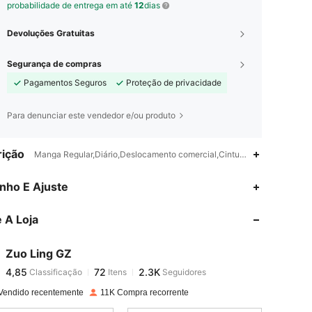
probabilidade de entrega em até
12
dias
Devoluções Gratuitas
Segurança de compras
Pagamentos Seguros
Proteção de privacidade
Para denunciar este vendedor e/ou produto
ição
Manga Regular,Diário,Deslocamento comercial,Cintura contrastada,Bo
4,85
72
2.3K
nho E Ajuste
 A Loja
4,85
72
2.3K
Zuo Ling GZ
4,85
72
2.3K
Classificação
Itens
Seguidores
d***9
pago
1 dia atrás
Vendido recentemente
11K Compra recorrente
4,85
72
2.3K