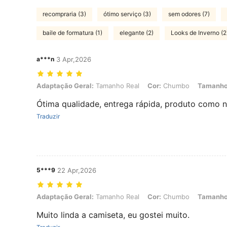
recompraria (3)
ótimo serviço (3)
sem odores (7)
baile de formatura (1)
elegante (2)
Looks de Inverno (2
a***n
3 Apr,2026
Adaptação Geral: Tamanho Real, Cor: Chumbo, Tamanho: L
Adaptação Geral:
Tamanho Real
Cor:
Chumbo
Tamanho
Ótima qualidade, entrega rápida, produto como 
Traduzir
5***9
22 Apr,2026
Adaptação Geral: Tamanho Real, Cor: Chumbo, Tamanho: XXL
Adaptação Geral:
Tamanho Real
Cor:
Chumbo
Tamanho
Muito linda a camiseta, eu gostei muito.