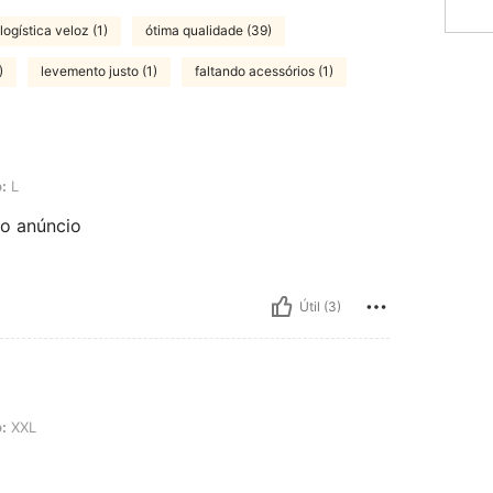
logística veloz (1)
ótima qualidade (39)
)
levemento justo (1)
faltando acessórios (1)
:
L
no anúncio
Útil (3)
:
XXL