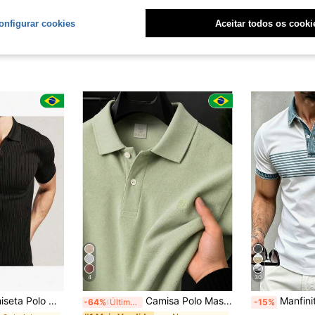
onfigurar cookies
Aceitar todos os cooki
4
30
ulina Malha Canelada Camisa Premium Preta
Camisa Polo Masculina Piquet
Manfinity Dauomo Top Polo Masculina de Tamanho Padrão, Top Polo Casual d
-64%
Últimos 2 dias
-15%