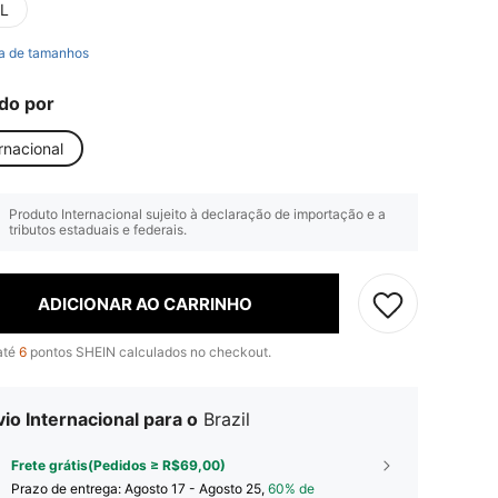
L
a de tamanhos
do por
rnacional
Produto Internacional sujeito à declaração de importação e a
tributos estaduais e federais.
ADICIONAR AO CARRINHO
até
6
pontos SHEIN calculados no checkout.
io Internacional para o
Brazil
Frete grátis(Pedidos ≥ R$69,00)
Prazo de entrega:
Agosto 17 - Agosto 25,
60% de