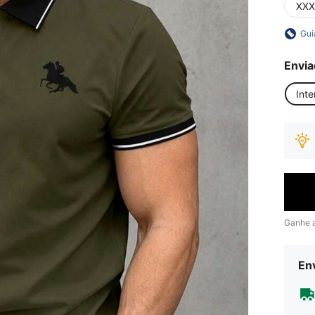
XXX
Gui
Envia
Inte
Ganhe 
Env