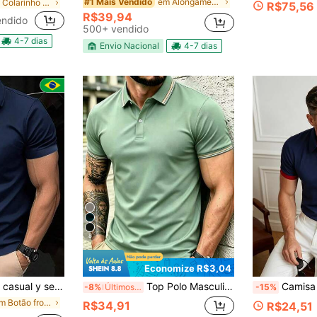
em Alongamento médio Camisas Polo Masculinas
#1 Mais Vendido
em Colarinho Camisas Polo Masculinas
R$75,56
R$39,94
endido
500+ vendido
4-7 dias
Envio Nacional
4-7 dias
8
Economize R$3,04
mbres, para el verano, apta para golf
Top Polo Masculina Leve de Verão com Acabamento Contrastante | Top Casual de Manga Curta com Gola, Adequado para Uso ao Ar Livre, Rua, Praia, Diário e Esportes Leves
Camisa Polo Masculina de Manga Curta C
-8%
Últimos 2 dias
-15%
em Botão frontal Camisas Polo Masculinas
R$34,91
R$24,51