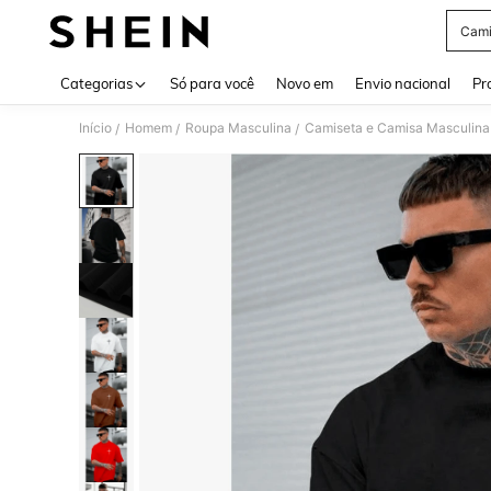
Cami
Use up 
Categorias
Só para você
Novo em
Envio nacional
Pr
Início
Homem
Roupa Masculina
Camiseta e Camisa Masculina
/
/
/