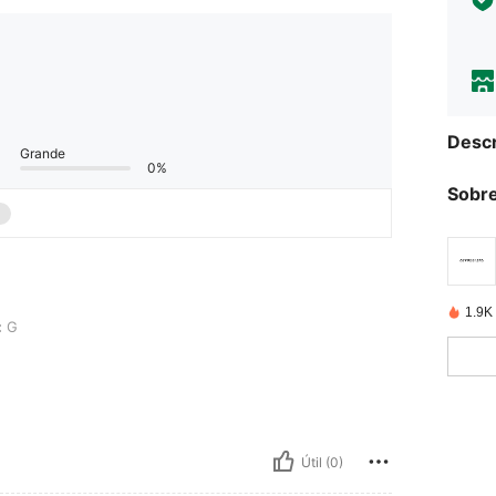
Descr
Grande
0%
Sobre
1.9K
:
G
Útil (0)