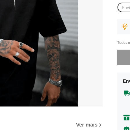
Env
Todos o
Desculp
Env
Ver mais