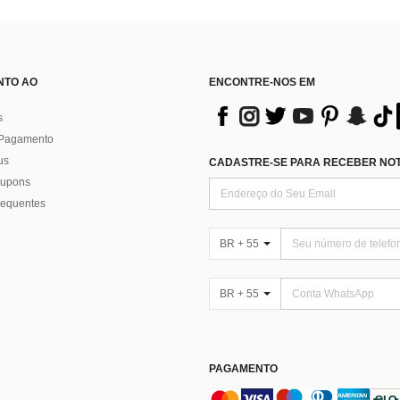
NTO AO
ENCONTRE-NOS EM
s
 Pagamento
us
CADASTRE-SE PARA RECEBER NOTÍ
 cupons
requentes
BR + 55
BR + 55
PAGAMENTO