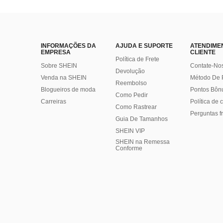
INFORMAÇÕES DA
AJUDA E SUPORTE
ATENDIME
EMPRESA
CLIENTE
Política de Frete
Sobre SHEIN
Contate-No
Devolução
Venda na SHEIN
Método De
Reembolso
Blogueiros de moda
Pontos Bôn
Como Pedir
Carreiras
Política de
Como Rastrear
Perguntas f
Guia De Tamanhos
SHEIN VIP
SHEIN na Remessa
Conforme