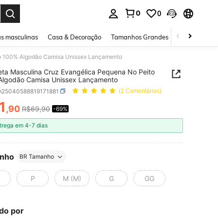
0
0
ar. Press Enter to select.
s masculinas
Casa & Decoração
Tamanhos Grandes
Joias e acessó
to 100% Algodão Camisa Unissex Lançamento
ta Masculina Cruz Evangélica Pequena No Peito
Algodão Camisa Unissex Lançamento
m25040588819171881
(2 Comentários)
1
,90
R$69,90
-69%
ICE AND AVAILABILITY
trega em 4-7 dias
nho
BR Tamanho
P
M (M)
G
GG
do por