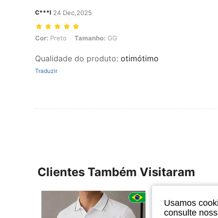
C***l
24 Dec,2025
Cor: Preto, Tamanho: GG
Cor:
Preto
Tamanho:
GG
Qualidade do produto
:
otimótimo
Traduzir
Clientes Também Visitaram
Usamos cookie
consulte nos