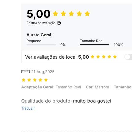
5,00
Política de Avaliação
Ajuste Geral:
Pequeno
Tamanho Real
0%
100%
Ver avaliações de local
5,00
l***1
21 Aug,2025
Adaptação Geral: Tamanho Real, Cor: Marrom, Tamanho: G
Adaptação Geral:
Tamanho Real
Cor:
Marrom
Tamanho
Qualidade do produto
:
muito boa gostei
Traduzir