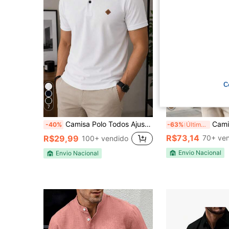
C
7
Camisa Polo Todos Ajuste Regular Bordado Masculina
Camisa Social Masculi
-40%
-63%
Últimas 7 hrs
R$73,14
R$29,99
70+ ve
100+ vendido
Envio Nacional
Envio Nacional