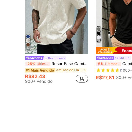
11
14
Econ
ResortEase
GRDR
ResortEase Camisa Casual de Manga Curta com Botões e Cor Sólida, Ajuste Folgado, Férias
Camiseta Masculina GRDR de Gola V e Ma
-25%
Último dia
-5%
Últimos 2 dias
em Tecido Camisas masculinas
#1 Mais Vendido
(1000+
R$82,43
R$27,81
300+ v
900+ vendido