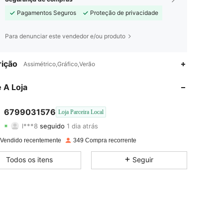
Pagamentos Seguros
Proteção de privacidade
Para denunciar este vendedor e/ou produto
4,85
70
1.7K
ição
Assimétrico,Gráfico,Verão
4,85
70
1.7K
 A Loja
4,85
70
1.7K
6799031576
Loja Parceira Local
l***8
seguido
1 dia atrás
4,85
70
1.7K
Classificação
Itens
Seguidores
 Vendido recentemente
349 Compra recorrente
4,85
70
1.7K
Todos os itens
Seguir
4,85
70
1.7K
4,85
70
1.7K
4,85
70
1.7K