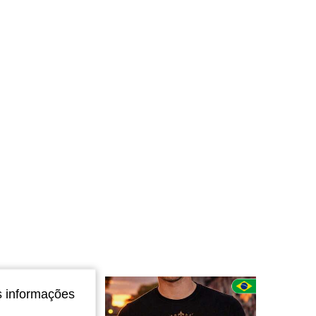
4,85
70
1.7K
4,85
70
1.7K
s informações