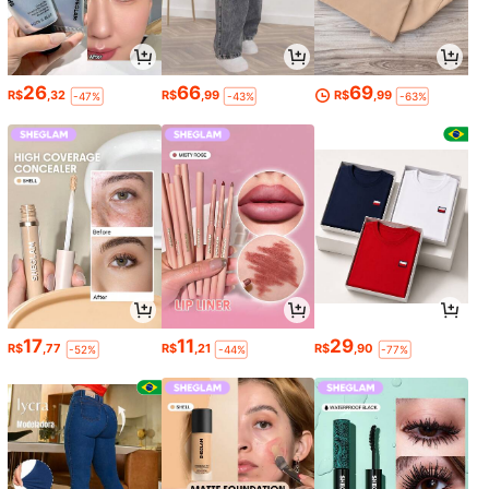
26
66
69
R$
,32
R$
,99
R$
,99
-47%
-43%
-63%
17
11
29
R$
,77
R$
,21
R$
,90
-52%
-44%
-77%