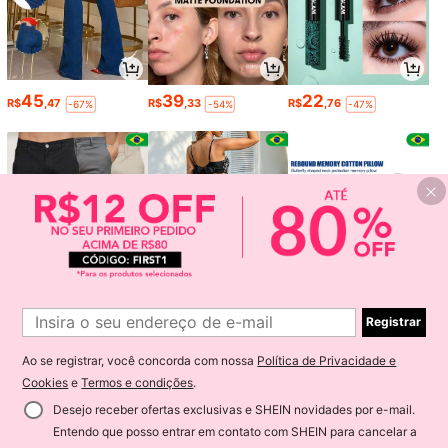
45
39
22
R$
,47
R$
,33
R$
,76
-67%
-54%
-47%
Registrar
165
52
108
R$
,29
R$
,75
R$
,95
-82%
-76%
Ao se registrar, você concorda com nossa
Política de Privacidade e
Cookies
e
Termos e condições
.
Desejo receber ofertas exclusivas e SHEIN novidades por e-mail.
Entendo que posso entrar em contato com SHEIN para cancelar a