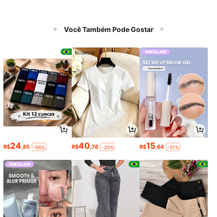
Você Também Pode Gostar
24
40
15
R$
,85
R$
,76
R$
,64
-66%
-20%
-51%