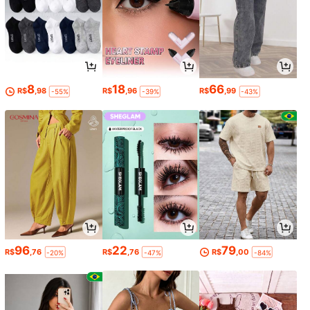
8
18
66
R$
,98
R$
,96
R$
,99
-55%
-39%
-43%
96
22
79
R$
,76
R$
,76
R$
,00
-20%
-47%
-84%