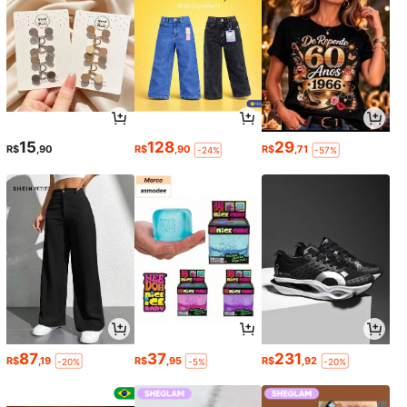
15
128
29
R$
,90
R$
,90
R$
,71
-24%
-57%
87
37
231
R$
,19
R$
,95
R$
,92
-20%
-5%
-20%