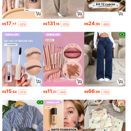
17
131
24
R$
,77
R$
,16
R$
,85
-52%
-20%
-66%
15
11
66
R$
,64
R$
,21
R$
,99
-51%
-44%
-76%