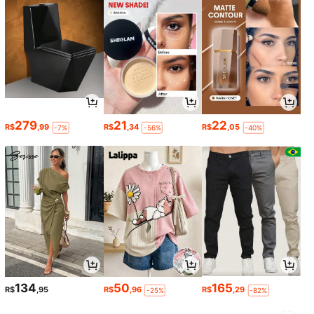
279
21
22
R$
,99
R$
,34
R$
,05
-7%
-56%
-40%
134
50
165
R$
,95
R$
,96
R$
,29
-25%
-82%