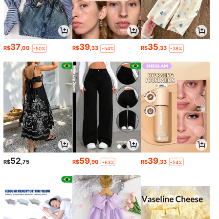
37
39
35
R$
,00
R$
,33
R$
,33
-50%
-54%
-38%
52
59
39
R$
,75
R$
,90
R$
,33
-63%
-54%