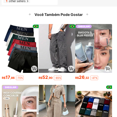
1
other sellers
Você Também Pode Gostar
17
52
26
R$
,86
R$
,90
R$
,32
-70%
-65%
-47%