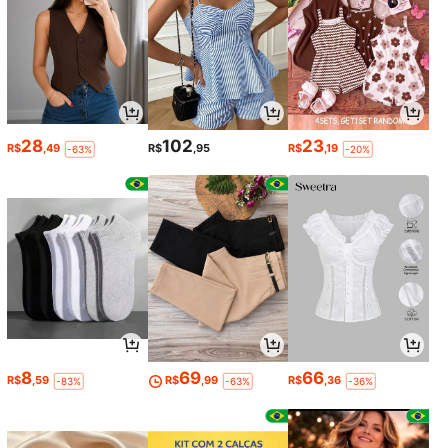
28
102
23
R$
,49
R$
,95
R$
,19
-63%
-20%
8
69
66
R$
,59
R$
,99
R$
,36
-83%
-63%
-36%