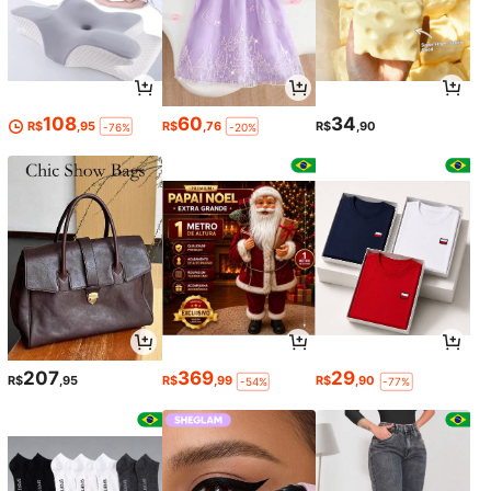
108
60
34
R$
,95
R$
,76
R$
,90
-76%
-20%
207
369
29
R$
,95
R$
,99
R$
,90
-54%
-77%