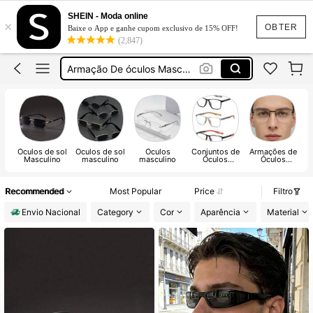
óculos Masculino
SHEIN - Moda online
×
Oculos De Sol Masculino
OBTER
Baixe o App e ganhe cupom exclusivo de 15% OFF!
(2,847)
óculos De Sol Masculino
Armação De óculos Masculino
Oculos Masculino
Óculos de sol
Óculos de sol
Óculos
Conjuntos de
Armações de
Masculino
masculino
masculino
Óculos
Óculos
Masculinos
Masculinas
Recommended
Most Popular
Price
Filtro
Envio Nacional
Category
Cor
Aparência
Material