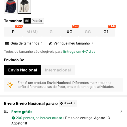
Tamanho
:
BR
Padrão
3 left
7 left
7 left
P
M
(M)
G
XG
GG
G1
Guia de tamanhos
Verifique meu tamanho
Todos os tamanho são elegíveis para
Entrega em 4-7 dias
Enviado De
Envio Nacional
Internacional
Este é um produto
Envio Nacional
. Diferentes marketplaces
terão diferentes taxas de frete, prazo de entrega e atividades.
Envio Envio Nacional para o
Brazil
Frete grátis
200 pontos, se houver atraso
Prazo de entrega:
Agosto 13 -
Agosto 18