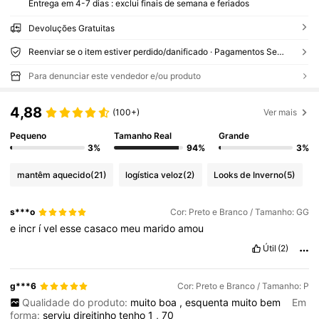
Entrega em 4-7 dias : exclui finais de semana e feriados
Devoluções Gratuitas
Reenviar se o item estiver perdido/danificado · Pagamentos Seguros · Proteção de privacidade
Para denunciar este vendedor e/ou produto
4,88
(100+)
Ver mais
Pequeno
Tamanho Real
Grande
3%
94%
3%
mantêm aquecido
(21)
logística veloz
(2)
Looks de Inverno
(5)
s***o
Cor: Preto e Branco / Tamanho: GG
e
incr
í
vel
esse
casaco
meu
marido
amou
Útil
(2)
g***6
Cor: Preto e Branco / Tamanho: P
Qualidade do produto:
muito
boa
,
esquenta
muito
bem
Em
forma:
serviu
direitinho
tenho
1
,
70