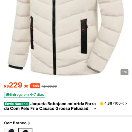
1/6
229
-54%
R$
,00
R$499,00
Entrega em 4-7 dias
Jaqueta Bobojaco colorida Forra
4,88
(
100+
)
Envio Nacional
da Com Pêlo Frio Casaco Grossa Peluciad
a frio,neve,frio intenso,andar de ,para dia
s de chuva,com capuz,serra,inverno lancame
nto
Cor: Branco