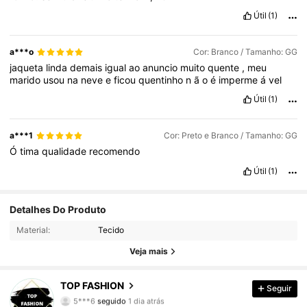
Útil
(1)
a***o
Cor: Branco / Tamanho: GG
jaqueta
linda
demais
igual
ao
anuncio
muito
quente
,
meu
marido
usou
na
neve
e
ficou
quentinho
n
ã
o
é
imperme
á
vel
Útil
(1)
a***1
Cor: Preto e Branco / Tamanho: GG
Ó
tima
qualidade
recomendo
Útil
(1)
1.1K Seguidores
4,88
Detalhes Do Produto
Material:
Tecido
1.1K Seguidores
4,88
Veja mais
1.1K Seguidores
4,88
TOP FASHION
Seguir
5***6
seguido
1 dia atrás
1.1K Seguidores
4,88