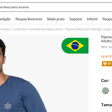
ma Masculino Inverno
and down arrow keys to navigate search Buscas recentes and Pesquisar e Encontr
omoção
Roupas femininas
Moda praia
Sapatos
Infantil
Roupa
culinas
Conjuntos Confortáveis Masculinos
Pijama Masculino Manga Longa d
/
/
Pijama
Adulto
SKU: s
Aparti
PR
#1
Cor:
Tama