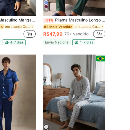
7
nga Longa Calça Comprida Inverno de Frio
Pijama Masculino Longo Adulto Manga Longa Calça Comprida
-31%
em Lapela Conjuntos de Loungewear Masculino
em Lapela Conjuntos de Loungewear Masculino
do
#2 Mais Vendido
R$47,99
70+ vendido
4-7 dias
Envio Nacional
4-7 dias