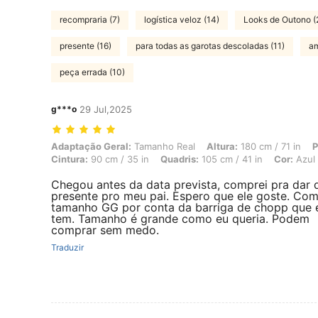
recompraria (7)
logística veloz (14)
Looks de Outono (
presente (16)
para todas as garotas descoladas (11)
am
peça errada (10)
g***o
29 Jul,2025
Adaptação Geral: Tamanho Real, Altura: 180 cm / 71 in, Peso: 82 kg /
Adaptação Geral:
Tamanho Real
Altura:
180 cm / 71 in
P
Cintura:
90 cm / 35 in
Quadris:
105 cm / 41 in
Cor:
Azul
Chegou antes da data prevista, comprei pra dar 
presente pro meu pai. Espero que ele goste. Com
tamanho GG por conta da barriga de chopp que 
tem. Tamanho é grande como eu queria. Podem
comprar sem medo.
Traduzir