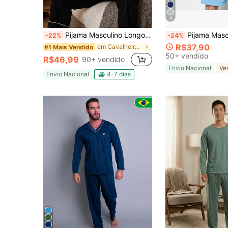
4
Pijama Masculino Longo Adulto Manga Longa Calça Comprida
Pijama Masculino de Calor em malha Premium Conjunto de verão Pijama Masculino de Calor em Malha Premium Conjunto de Verão Pijama Masculino Curto Adulto Roupa de Dormir Masculina Verão Conjunto Masculino para Dormir Camiseta e Short Pijama Masculino Leve Fresco e Confortável Malha Premium Macia Não Esquenta Ideal Para Dias Quentes Pijama Masculino Barato Roupa 
-22%
-24%
R$37,90
em Cavalheiro/Britânico Conjuntos de Loungewear Ma
#1 Mais Vendido
50+ vendido
R$46,99
90+ vendido
Envio Nacional
Envio Nacional
4-7 dias