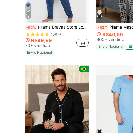
4
Pijama Bravaa Store Longo Adulto Masculino Blusa Manga Comprida Calça 009
Pijama Masculino Malha Longo Inv
-62%
-53%
R$40,50
(100+)
800+ vendido
R$49,99
70+ vendido
Envio Nacional
Envio Nacional