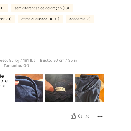
20)
sem diferenças de coloração (13)
or (81)
ótima qualidade (100+)
academia (8)
 181 lbs, Busto: 90 cm / 35 in, Cintura: 90 cm / 35 in, Quadris: 105 cm / 41 in, C
eso:
82 kg / 181 lbs
Busto:
90 cm / 35 in
Tamanho:
GG
de
prei
ele
Útil (16)