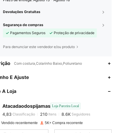
Devoluções Gratuitas
Segurança de compras
Pagamentos Seguros
Proteção de privacidade
Para denunciar este vendedor e/ou produto
ição
Com costura,Colarinho Baixo,Poliuretano
nho E Ajuste
4,83
210
8.6K
 A Loja
4,83
210
8.6K
Atacadaodospijamas
Loja Parceira Local
4,83
210
8.6K
Classificação
Itens
Seguidores
t***s
pago
1 dia atrás
 Vendido recentemente
5K+ Compra recorrente
4,83
210
8.6K