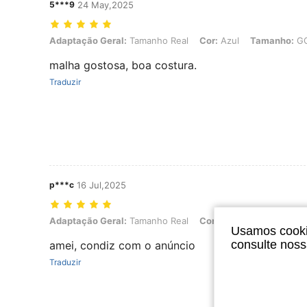
5***9
24 May,2025
Adaptação Geral: Tamanho Real, Cor: Azul, Tamanho: GG
Adaptação Geral:
Tamanho Real
Cor:
Azul
Tamanho:
G
malha gostosa, boa costura.
Traduzir
p***c
16 Jul,2025
Adaptação Geral: Tamanho Real, Cor: Verde, Tamanho: M
Adaptação Geral:
Tamanho Real
Cor:
Verde
Tamanho:
Usamos cookie
consulte nos
amei, condiz com o anúncio
Traduzir