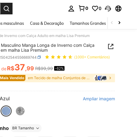
0
0
ar. Press Enter to select.
s masculinas
Casa & Decoração
Tamanhos Grandes
Joias e acessó
e Inverno com Calça Adulto em malha Lisa Premium
 Masculino Manga Longa de Inverno com Calça
 em malha Lisa Premium
i25042544556669744
(1000+ Comentários)
37
R$
,99
R$99,99
r de
-62%
ICE AND AVAILABILITY
 Mais Vendido
em Tecido de malha Conjuntos de Loungewear Masculi
Azul
Ampliar imagem
nho
BR Tamanho