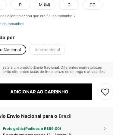
P
M (M)
G
GG
dos clientes achou que era fiel ao tamanho
a de tamanhos
do por
io Nacional
Internacional
Este é um produto
Envio Nacional
. Diferentes marketplaces
terão diferentes taxas de frete, prazo de entrega e atividades.
ADICIONAR AO CARRINHO
io Envio Nacional para o
Brazil
Frete grátis(Pedidos ≥ R$69,00)
Prazo de entrega:
Agosto 13 - Agosto 18