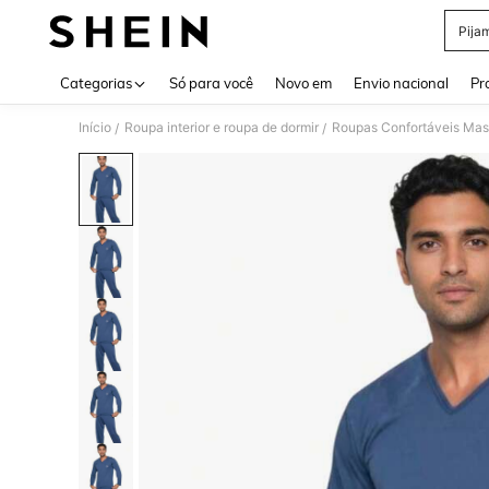
Pija
Use up 
Categorias
Só para você
Novo em
Envio nacional
Pr
Início
Roupa interior e roupa de dormir
Roupas Confortáveis Mas
/
/