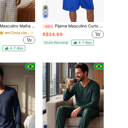
lha Longo Inverno Frio Adulto Xadrez Clássico
Pijama Masculino Curto Meia Manga Lizo Adulto em malha Verão Gola Redonda
-65%
em Cinza claro Conjuntos de Loungewear Masculino
do
R$34,99
Envio Nacional
4-7 dias
4-7 dias