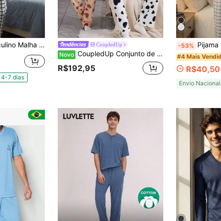
erno Frio Adulto Xadrez Clássico
Pijama Masculino Ma
CoupledUp
-53%
CoupledUp Conjunto de Pijama Masculino de Flanela com Estampa de Coração, Manga Longa e Calça Longa Aconchegante
Novo
#4 Mais Vendi
R$192,95
R$40,50
4-7 dias
Envio Nacional