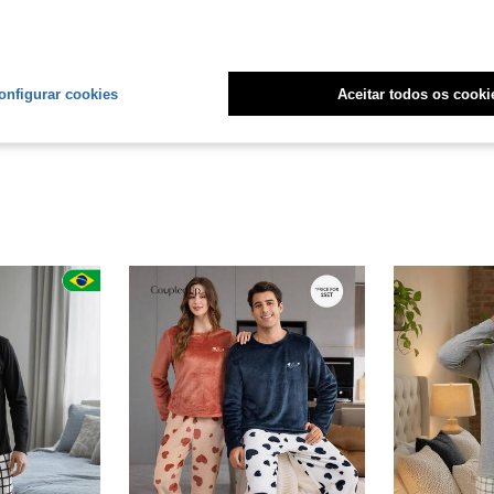
Útil (12)
liações
onfigurar cookies
Aceitar todos os cooki