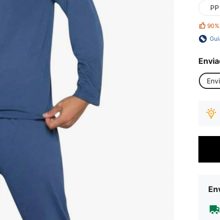
PP
90%
Gui
Envia
Env
Env