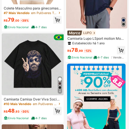
Colete Masculino para ginecomasti
a
#7 Mais Vendido
em Pulôveres Tops Loungewear Masculinos
79
R$
,00
-39%
Envio Nacional
4-7 dias
LUPO
Camiseta Lupo LSport motion Mode
lagem Reta Masculina 77353-001
Estabelecido há 1 ano
78
R$
,99
-12%
Envio Nacional
4-7 dias
Vendedor Indicado
4
Camiseta Camisa Over Viva Socied
ade Alternativa Raul Seixas MBP Bl
#10 Mais Vendido
em Pulôveres Tops Loungewear Masculinos
usão Treinos Rock Brasileiro
48
R$
,93
-30%
Envio Nacional
4-7 dias