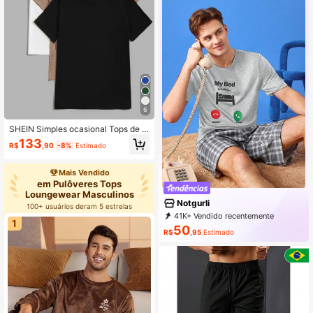
6
SHEIN Simples ocasional Tops de s
alão masculino
133
R$
,90
-8%
Estimado
Mais Vendido
em Pulôveres Tops
Loungewear Masculinos
Notgurli
100+ usuários deram 5 estrelas
41K+ Vendido recentemente
1
12K+ Compra recorrente
50
R$
,95
Estimado
18K Assinatura