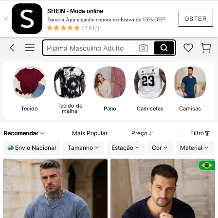
SHEIN - Moda online
×
Pijama Plush Masculino
OBTER
Baixe o App e ganhe cupom exclusivo de 15% OFF!
(2,847)
Pijama Masculino
Pijama Masculino Adulto
Pijama Masculino Inverno
Pijama Masculino Adulto Inverno
Pijama Plush Masculino
Tecido de
Pijama Masculino
Tecido
Pano
Camisetas
Camisas
malha
Recomendar
Mais Popular
Preço
Filtro
Envio Nacional
Tamanho
Estação
Cor
Material